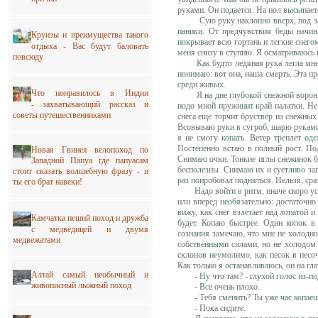
руками. Он подается. На пол высыпаетс
Сую руку наклонно вверх, под застеж
паники. От предчувствия беды начи
Круизы и преимущества такого
покрывает всю гортань и легкие снегом
отдыха - Вас будут баловать
меня снизу в ступню. Я осматриваюсь 
повсюду
Как будто ледяная рука легла мне на
понимаю: вот она, наша смерть. Эта пр
среди живых.
Что понравилось в Индии
Я на дне глубокой снежной воронки в
- захватывающий рассказ и
подо мной пружинит край палатки. Не 
советы путешественниками
снега еще торчит бруствер из снежных 
Всовываю руки в сугроб, шарю руками.
я не смогу копать. Ветер треплет од
Постепенно встаю в полный рост. Под
Новая Гвинея велопоход по
Снимаю очки. Тонкие иглы снежинок б
Западной Папуа где папуасам
бесполезны. Снимаю их и суетливо за
стоит сказать волшебную фразу - и
раз попробовал подняться. Нельзя, сра
ты его брат навеки!
Надо войти в ритм, иначе скоро устан
или вперед необязательно: достаточно
вижу, как снег взлетает над лопатой 
Камчатка пеший поход и дружба
будет. Копаю быстрее. Один копок в 
с медведицей и двумя
сознания замечаю, что мне не холодно
медвежатами
собственными силами, но не холодом.
склонов неумолимо, как песок в песоч
Как только я останавливаюсь, он на гл
Алтай самый необычный и
- Ну что там? - глухой голос из-по
живописный лыжный поход
- Все очень плохо.
- Тебя сменить? Ты уже час копае
- Пока сидите.