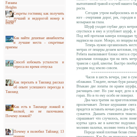
вытоптанной травой и кучей нашего бар
роста.
Сегодня утром выбросились из вертол
Секреты гостиниц: как получить
юге - очертания дорог, рек, городов и
лучший и недорогой номер в
козырьки на глаза.
отеле
Шурф уходит глубже двух метров, и 
спустился в яму и углубляет шурф, я
Под ней проталая камера площадью тр
Как найти дешевые авиабилеты
надписи на скале. Мокро, из пещеры в
и лучшие места - секретные
Теперь нужно организовать место под
приемы
метрах от пещеры делаем котлован, г
Ребята выпиливают блоки снега и стро
идеальная площадка три на пять метр
Способ избежать усталости и
трансов с едой, шмотье. Быстро пообед
стресса во время отпуска
уходим под землю совсем.
=======================
Часов в шесть вечера, уже в сумер
облаками. 'Глядите, ночью буря разыгр
Как перехать в Таиланд рассказ
Втыкаю две лопаты по краям шурфа, и
об опыте успешного переезда в
расчищать снег. Но уже март, дело к
Таиланд
горах. Но я-то ему особо не поверил.
Два часа тратим на приготовление уж
просвечивает. Легкое шуршание снега
Как есть в Таиланде ложкой и
придется вставать ночью раза два-три.
вилкой, но не палочками.
сужается. Дышать становится тяжел
Почему ложкой?
спрашивает что случилось, всем понят
куртка здесь же в качестве подушки
молнию палатки, молнию тента и быст
Почему я полюбил Тайланд: 13
Передо мной плотная белая стена снег
причин
увиденного. Как бы не пришлось резат