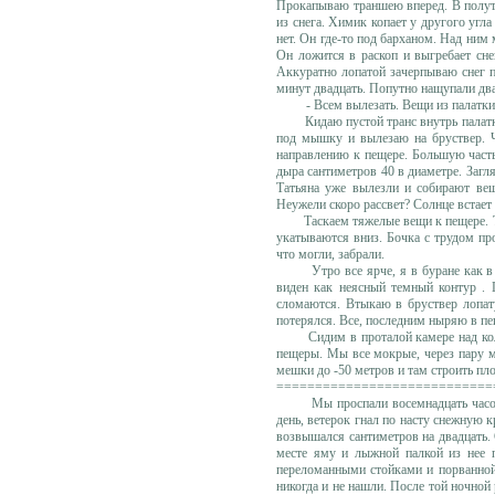
Прокапываю траншею вперед. В полуто
из снега. Химик копает у другого угла
нет. Он где-то под барханом. Над ним 
Он ложится в раскоп и выгребает сне
Аккуратно лопатой зачерпываю снег п
минут двадцать. Попутно нащупали два 
- Всем вылезать. Вещи из палатки з
Кидаю пустой транс внутрь палатки. 
под мышку и вылезаю на бруствер. Че
направлению к пещере. Большую часть 
дыра сантиметров 40 в диаметре. Загля
Татьяна уже вылезли и собирают вещ
Неужели скоро рассвет? Солнце встает
Таскаем тяжелые вещи к пещере. Тать
укатываются вниз. Бочка с трудом пр
что могли, забрали.
Утро все ярче, я в буране как в бе
виден как неясный темный контур . П
сломаются. Втыкаю в бруствер лопату
потерялся. Все, последним ныряю в пе
Сидим в проталой камере над колодце
пещеры. Мы все мокрые, через пару ми
мешки до -50 метров и там строить пло
============================
Мы проспали восемнадцать часов. К
день, ветерок гнал по насту снежную 
возвышался сантиметров на двадцать.
месте яму и лыжной палкой из нее п
переломанными стойками и порванной 
никогда и не нашли. После той ночной 