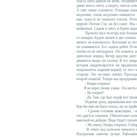
Масса снега давила на меня, отодвину
давит масса снега, а сверху, сквозь о
А снег снова ссыпается. Площадь пал
медленно, очень медленно сжимается. 
яме, пока ее не засыплет совсем. Пот
первой. Потом Ста, он без сапог. Мы
выбраться. Сядем в снегу и будем жда
Прошло часа полтора или больше. Н
от пещеры. Будем копать в две лопаты.
ничего не изменилось. Котлован за ч
он осваивается. Его задача дойти 20 м
чтобы он не заблудился. Он ложится на
двигаться вперед. Ветер яростно рве
движется вверх по склону. В его нап
которая конденсируется на предмета
покрывается ледяной коркой, от чего 
сторону. Это он ищет лопату. Проход
второй лопатой. Теперь мы продержим
- Напра открыта.
Я не верю своим ушам. Эта весть к
- Ты уверен?
- Да. Там, где был шурф вот такая к
Ледяная рука, державшая мое плечо,
Как бы нам ни было плохо, но по край
- Срочно готовим эвакуацию, - я быс
что удастся откопать. Обязательно хот
навеской не дойдем. Надо будет строи
- Эй, внизу, Напра открыта. Собирай
В ответ под куполом началось шевел
Настроение заметно лучше. Работае