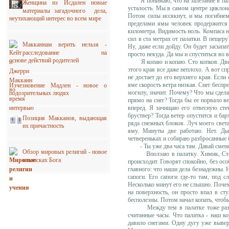
Я понимаю, что на залезание в палат
Женщина из Исдален новые
усталость. Мы в самом центре циклон
материалы загадочного дела,
Потом силы иссякнут, и мы погибнем
неутихающий интерес во всем мире
пределами ямы человек продержится н
километра. Видимость ноль. Компаса н
сил в ста метрах от палатки. В пещеру
Макканнам верить нельзя -
Ну, даже если дойду. Он будет засыпа
расследование на
просто некуда. Да мы и спуститься во 
основе действий родителей
Я копаю и копаю. Сто копков. Двести
этого края все даже неплохо. А вот сп
не достает до его верхнего края. Если
яме скорость ветра низкая. Снег беспр
Изчезновение Мадлен - новое о
могилу, значит. Почему? Что мы сделал
подозрительных людях
прямо на снег? Тогда бы ее порвало ве
вперед. Я зачищаю его отвесную сте
бруствер? Тогда ветер опустится и ба
Позиция Макканов, выдающая
ряда снежных блоков. Луч моего света
их причастность
яму. Минуты две работаю. Нет. Дыш
четвереньках и собираю разбросанные
- Ты уже два часа там. Давай смен
Обзор мировых религий - новое
Вползаю в палатку. Химик, Ста и Т
в поисках Бога
происходит. Говорят спокойно, без осо
главного: что наши дела безнадежны. Н
сапоги. Его сапоги где-то там, под 
Несколько минут его не слышно. Почему
на поверхность, он просто впал в ст
бесполезны. Потом начал копать, чтобы
Между тем в палатке тоже разверну
считанные часы. Что палатка - наш к
давило снегами. Одну дугу уже вывер