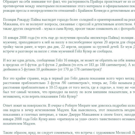
Обращает на себя внимание тот факт, что растерянность Прайора проистекает не из 
противоречия между некоторыми положениями этого материала и официальными показ
реакции прессы и неопределенности отношений с Брайаном Кеннеди и детективным аг
Позиция Рикарду Пайвы выглядит гораздо более солидной и ориентированной на реал
Макканна, его не волнуют вопросы, связанные с прессой и детективным агентством. 
также других свидетелей – мужа и сына Купер, просит также ознакомить их с фоторо
16 января 2008 года (то есть еще до получения просьбы инспектора Пайвы) полиция 
мужчину, приходившего к ней на виллу в послеобеденное время 20 апреля для сбора 
тройку часов ранее, и через два дня, 22 апреля, шедшим за группой детей. Ее муж
встрече и разговоре на вилле с этим мужчиной Гейл Купер не сообщила.
И все же одна деталь, сообщенная Гейл 16 января, не может не обратить на себя вним
в пределах от 6 футов до 6 футов 2 дюймов (то есть от 183 до 188 сантиметров). А во
дюймами и 5 футами 10 дюймами» (от 170 до 178 сантиметров)!
Все это крайне странно, ведь в первый раз Гейл давала показания всего через месяц
расстоянии приблизительно 3 футов /90 сантиметров/», теперь же, Гейл называла 
расстоянии приблизительно в 10-15 ярдов от того места, где я сидела», к тому же «о
был тот самый человек, что приходил на виллу по всем внешним показателям, в то
незнакомец, если верить показаниям Гейл Купер?
Ответ лежит на поверхности. В очерке о Роберте Мюрате мне довелось подробно излож
она видела в вечер исчезновения Мадлен. Как выяснилось, этот показатель неодн
показаниях и газетных интервью, а также Джерри Макканном в своем блоге, находи
января 2008 года Гейл Купер явно «притянула за уши» своего таинственного незнако
похитителем Мадлен.
Таким образом, вряд ли следует сомневаться, что встреча с художником Мелиссой Л