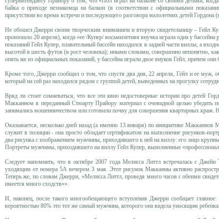
суперинтенданту Прайору о том, что «Пол играл на балконе со своими детьми, когд
байка о приходе незнакомца на балкон (в соответствии с официальными показани
присутствии во время встречи и последующего разговора малолетних детей Гордона (н
Не обошел Джерри своим творческим вниманием и вторую свидетельницу – Гейл Куп
произошло 20 апреля), когда «ее /Купер/ восьмилетняя внучка играла одна у бассейна
показаний Гейл Купер, плавательный бассейн находился в задней части виллы, а входн
высотой в шесть футов (в рост человека); иными словами, совершенно непонятно, ка
опять же из официальных показаний, у бассейна играли двое внуков Гейл, причем они
Кроме того, Джерри сообщил о том, что спустя два дня, 22 апреля, Гейл и ее муж, 
который на сей раз находился рядом с группой детей, выведенных на прогулку сотру
Вряд ли стоит сомневаться, что все эти явно недостоверные истории про детей Го
Макканном в переданный Стюарту Прайору материал с очевидной целью убедить по
занимались мошенничеством или готовили почву для совершения квартирных краж. Н
Оказывается, несколько дней назад (а именно 13 января) по инициативе Макканнов М
служит в полиции - она просто обладает сертификатом на выполнение рисунков-портр
два рисунка с изображением мужчины, приходившего к ней на виллу: его лицо крупны
Портреты мужчины, приходившего на виллу Гейл Купер, выполненные «профессион
Следует напомнить, что в октябре 2007 года Мелисса Литтл встречалась с Джейн Т
уходящим от номера 5А вечером 3 мая. Этот рисунок Макканны активно распростра
Теперь же, по словам Джерри, «Мелисса Литтл, проведя много часов с обеими свид
имеется много сходств»».
И, наконец, после такого многообещающего вступления Джерри сообщает главное: 
вероятностью 80% это тот же самый мужчина, которого она видела уносящим ребенка 