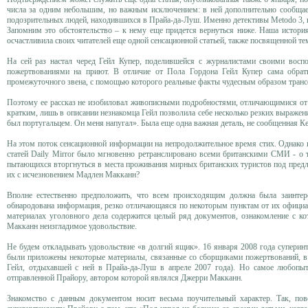
числа за одним небольшим, но важным исключением: в ней дополнительно сообщае
подозрительных людей, находившихся в Прайа-да-Луш. Именно детективы Metodo 3, п
Запомним это обстоятельство – к нему еще придется вернуться ниже. Наша история
осчастливила своих читателей еще одной сенсационной статьей, также посвященной 
На сей раз настал черед Гейл Купер, поделившейся с журналистами своими восп
пожертвованиями на приют. В отличие от Пола Гордона Гейл Купер сама обрати
промежуточного звена, с помощью которого реальные факты чудесным образом транс
Поэтому ее рассказ не изобиловал живописными подробностями, отличающимися от п
кратким, лишь в описании незнакомца Гейл позволила себе несколько резких выражен
был португальцем. Он меня напугал». Была еще одна важная деталь, не сообщенная Кей
На этом поток сенсационной информации на непродолжительное время стих. Однако
статей Daily Mirror было мгновенно ретранслировано всеми британскими СМИ - о
пытающихся вторгнуться в места проживания мирных британских туристов под предлог
их с исчезновением Мадлен Макканн?
Вполне естественно предположить, что всем происходящим должна была заинтер
обнародована информация, резко отличающаяся по некоторым пунктам от их официал
материалах уголовного дела содержится целый ряд документов, ознакомление с ко
Макканн неизгладимое удовольствие.
Не будем откладывать удовольствие «в долгий ящик». 16 января 2008 года супери
были приложены некоторые материалы, связанные со сборщиками пожертвований, в 
Гейл, отдыхавшей с ней в Прайа-да-Луш в апреле 2007 года). Но самое любопытн
отправленной Прайору, автором которой являлся Джерри Макканн.
Знакомство с данным документом носит весьма поучительный характер. Так, по