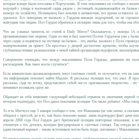
которые вскоре были отосланы в Португалию. В этих показаниях он сообщил о визит
ведущей с улицы в маленький садик рядом с лестницей, поднимающейся на балкон но
номере по хозяйству. Незнакомец был вежлив и ненавязчив, все время оставался за 
удалился. Его поведение не вызвало у Гордона никаких подозрений, он не стремил
живущим там людям. Пол Гордон обратился в полицию лишь для того, чтобы она обла
Что же узнавал читатель из статей в Daily Mirror? Оказывается, у номера 5А
проживавшими там людьми. Один из них и был замечен Полом Гордоном уже у балконн
через садик и подняться на лестнице на балкон – это, якобы, вызвало у Пола справе
пожертвования на приют. Он простоял у дверей достаточно времени, чтобы изучит
глубокомысленные размышления о некой тайной организации педофилов, высматрива
Совершенно очевидно, что между показаниями Пола Гордона, данными им полиц
расхождения. Как такое могло случиться?
Если внимательно проанализировать текст газетных статей, то получается, что на са
эта информация поможет найти Мадлен. Я рассказал полиции все, что знал. Я про
рассказы, судя по всему, представляют собой чье-то оригинальное творчество – н
начинают возникать сразу же.
Обращает на себя внимание следующий небольшой отрывок из окончания первой ста
вечером подтвердил, что Пол давал показания полиции. Он также добавил: «Мы говори
То есть Митчелл еще 5 января сообщил о том, что Макканны (не они лично, а связан
общался с прессой, да и то, как было показано выше, лишь подтвердил факт дачи пок
апреля 2008 года Пол Гордон даст британской полиции повторные показания, в к
упомянув о тех деталях, которые фигурировали в газетных статьях. Так откуда же в
единственный вариант – таким источником могли быть люди, связанные с Макканнами
Подтверждением может служить еще одна статья, опубликованная также 6 января, но у