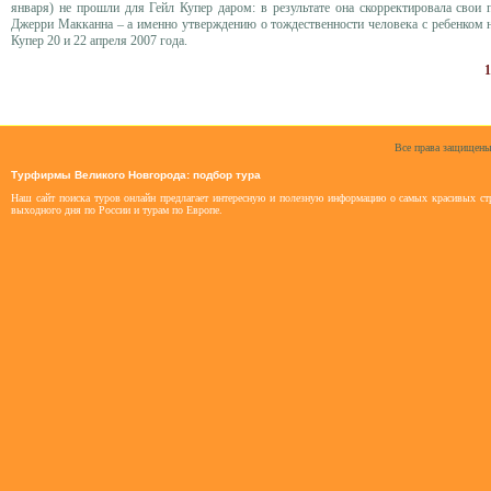
января) не прошли для Гейл Купер даром: в результате она скорректировала свои 
Джерри Макканна – а именно утверждению о тождественности человека с ребенком н
Купер 20 и 22 апреля 2007 года.
1
Все права защищены
Турфирмы Великого Новгорода: подбор тура
Наш сайт поиска туров онлайн предлагает интересную и полезную информацию о самых красивых стр
выходного дня по России и турам по Европе.