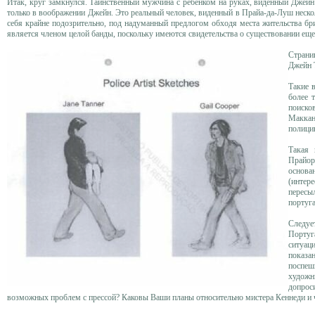
Итак, круг замкнулся. Таинственный мужчина с ребенком на руках, виденный Джей
только в воображении Джейн. Это реальный человек, виденный в Прайа-да-Луш неск
себя крайне подозрительно, под надуманный предлогом обходя места жительства бри
является членом целой банды, поскольку имеются свидетельства о существовании ещ
Страни
Джейн Т
Такие 
более 
поиско
Маккан
полици
Такая 
Прайор
основа
(интер
пересы
португ
Следуе
Португ
ситуац
показа
поспеш
художн
допрос
возможных проблем с прессой? Каковы Ваши планы относительно мистера Кеннеди и