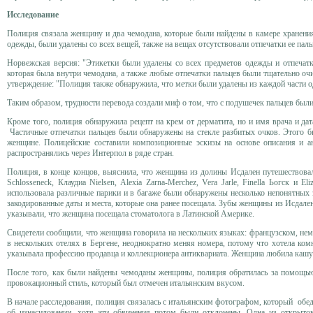
Исследование
Полиция связала женщину и два чемодана, которые были найдены в камере хранени
одежды, были удалены со всех вещей, также на вещах отсутствовали отпечатки ее пал
Норвежская версия: "Этикетки были удалены со всех предметов одежды и отпечатки
которая была внутри чемодана, а также любые отпечатки пальцев были тщательно очи
утверждение: "Полиция также обнаружила, что метки были удалены из каждой части о
Таким образом, трудности перевода создали миф о том, что с подушечек пальцев был
Кроме того, полиция обнаружила рецепт на крем от дерматита, но и имя врача и да
Частичные отпечатки пальцев были обнаружены на стекле разбитых очков. Этого б
женщине. Полицейские составили композиционные эскизы на основе описания и а
распространялись через Интерпол в ряде стран.
Полиция, в конце концов, выяснила, что женщина из долины Исдален путешествовала
Schlosseneck, Клаудиа Nielsen, Alexia Zarna-Merchez, Vera Jarle, Finella Ьогск 
использовала различные парики и в багаже были обнаружены несколько непонятных
закодированные даты и места, которые она ранее посещала. Зубы женщины из Исдале
указывали, что женщина посещала стоматолога в Латинской Америке.
Свидетели сообщили, что женщина говорила на нескольких языках: французском, нем
в нескольких отелях в Бергене, неоднократно меняя номера, потому что хотела комн
указывала профессию продавца и коллекционера антиквариата. Женщина любила кашу с 
После того, как были найдены чемоданы женщины, полиция обратилась за помощью
провокационный стиль, который был отмечен итальянским вкусом.
В начале расследования, полиция связалась с итальянским фотографом, который обедал
об изнасиловании, хотя эти обвинения потом были отклонены. Одна из открыток