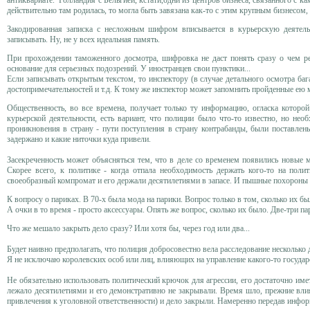
действительно там родилась, то могла быть завязана как-то с этим крупным бизнесом, 
Закодированная записка с несложным шифром вписывается в курьерскую деятельн
записывать. Ну, не у всех идеальная память.
При прохождении таможенного досмотра, шифровка не даст понять сразу о чем речь.
основание для серьезных подозрений. У иностранцев свои пунктики...
Если записывать открытым текстом, то инспектору (в случае детального осмотра баг
достопримечательностей и т.д. К тому же инспектор может запомнить пройденные ею 
Общественность, во все времена, получает только ту информацию, огласка которой
курьерской деятельности, есть вариант, что полиции было что-то известно, но не
проникновения в страну - пути поступления в страну контрабанды, были поставлен
задержано и какие ниточки куда привели.
Засекреченность может объясняться тем, что в деле со временем появились новые 
Скорее всего, к политике - когда отпала необходимость держать кого-то на по
своеобразный компромат и его держали десятилетиями в запасе. И пышные похороны э
К вопросу о париках. В 70-х была мода на парики. Вопрос только в том, сколько их 
А очки в то время - просто аксессуары. Опять же вопрос, сколько их было. Две-три п
Что же мешало закрыть дело сразу? Или хотя бы, через год или два...
Будет наивно предполагать, что полиция добросовестно вела расследование несколько 
Я не исключаю королевских особ или лиц, влияющих на управление какого-то государст
Не обязательно использовать политический крючок для агрессии, его достаточно им
лежало десятилетиями и его демонстративно не закрывали. Время шло, прежние вли
привлечения к уголовной ответственности) и дело закрыли. Намеренно передав инфор