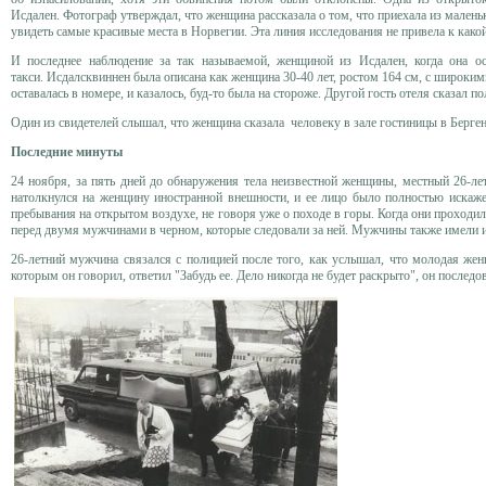
Исдален. Фотограф утверждал, что женщина рассказала о том, что приехала из малень
увидеть самые красивые места в Норвегии. Эта линия исследования не привела к ка
И последнее наблюдение за так называемой, женщиной из Исдален, когда она о
такси. Исдалсквиннен была описана как женщина 30-40 лет, ростом 164 см, с широки
оставалась в номере, и казалось, буд-то была на стороже. Другой гость отеля сказал 
Один из свидетелей слышал, что женщина сказала человеку в зале гостиницы в Берге
Последние минуты
24 ноября, за пять дней до обнаружения тела неизвестной женщины, местный 26-л
натолкнулся на женщину иностранной внешности, и ее лицо было полностью искаже
пребывания на открытом воздухе, не говоря уже о походе в горы. Когда они проходили 
перед двумя мужчинами в черном, которые следовали за ней. Мужчины также имели 
26-летний мужчина связался с полицией после того, как услышал, что молодая женщ
которым он говорил, ответил "Забудь ее. Дело никогда не будет раскрыто", он последо