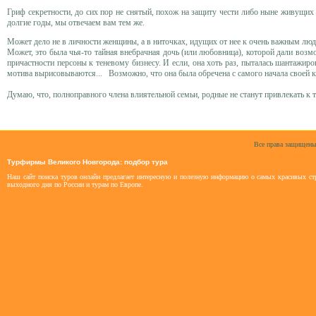
Гриф секретности, до сих пор не снятый, похож на защиту чести либо ныне живущих
долгие годы, мы отвечаем вам тем же.
Может дело не в личности женщины, а в ниточках, идущих от нее к очень важным лю
Может, это была чья-то тайная внебрачная дочь (или любовница), которой дали возмо
причастности персоны к теневому бизнесу. И если, она хоть раз, пыталась шантажиро
мотива вырисовываются... Возможно, что она была обречена с самого начала своей к
Думаю, что, полноправного члена влиятельной семьи, родные не станут привлекать к 
Все права защищены
Турфирмы Великого Новгорода: подбор тура
Наш сайт поиска туров онлайн предлагает интересную и полезную информацию о самых красивых стр
выходного дня по России и турам по Европе.