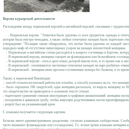
Версия курьерской деятельности
Расхождения между норвежской версией и английской версией, связанные с трудностя
- Норвежская версия: "Этикетки были удалены со всех предметов одежды и отпечатк
которая была внутри чемодана, а также любые отпечатки пальцев были тщательно очи
утверждение: "Полиция также обнаружила, что метки были удалены из каждой част
породило миф об отсутствии папиллярных узоров на пальцах неизвестной женщины.
- Норвежские и английские статьи расходятся в вопросе гостиницы в Бергене, котору
- В норвежской версии, женщина говорит на фламандском или бельгийском голландско
- В норвежской версии - отец и двое юных дочерей нашли тело, в то время как в анг
- В норвежской - упоминаются частичные отпечатки пальцев на паре разбитых очков, в
- В норвежской - женщина явно просила гостиничные номера без балкона, в то время 
Также, в норвежской Википедии:
- способ стоматологической работы (не пломбы, а способ) указывал на то, что женщ
- было опрошено 100 свидетелей, одна женщина рассказала, то видела женщину из Ис
это свидетельство не приводится в основном тексте статьи)
- тщательное сравнение списков иностранцев и графиков авиакомпаний: женщина пос
- похоронена в цинковом гробу, чтобы живущих родственников могли идентифициров
- рецепт был на увлажняющий крем
С языками получается следующая картина.
Бельгия имеет административное разделение, согласно языковым сообществам. Сообщ
часто называют фламандским или голландским). Т.е. всеми тремя языками женщина в