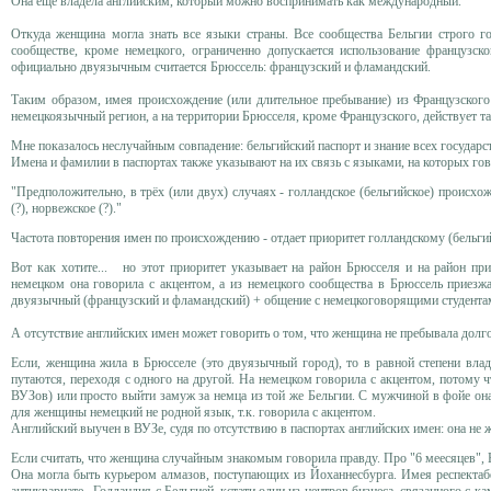
Она еще владела английским, который можно воспринимать как международный.
Откуда женщина могла знать все языки страны. Все сообщества Бельгии строго 
сообществе, кроме немецкого, ограниченно допускается использование французск
официально двуязычным считается Брюссель: французский и фламандский.
Таким образом, имея происхождение (или длительное пребывание) из Французского 
немецкоязычный регион, а на территории Брюсселя, кроме Французского, действует т
Мне показалось неслучайным совпадение: бельгийский паспорт и знание всех государ
Имена и фамилии в паспортах также указывают на их связь с языками, на которых го
"Предположительно, в трёх (или двух) случаях - голландское (бельгийское) происхож
(?), норвежское (?)."
Частота повторения имен по происхождению - отдает приоритет голландскому (бельги
Вот как хотите... но этот приоритет указывает на район Брюсселя и на район пр
немецком она говорила с акцентом, а из немецкого сообщества в Брюссель приезж
двуязычный (французский и фламандский) + общение с немецкоговорящими студента
А отсутствие английских имен может говорить о том, что женщина не пребывала долго
Если, женщина жила в Брюсселе (это двуязычный город), то в равной степени вла
путаются, переходя с одного на другой. На немецком говорила с акцентом, потому 
ВУЗов) или просто выйти замуж за немца из той же Бельгии. С мужчиной в фойе она
для женщины немецкий не родной язык, т.к. говорила с акцентом.
Английский выучен в ВУЗе, судя по отсутствию в паспортах английских имен: она не ж
Если считать, что женщина случайным знакомым говорила правду. Про "6 меесяцев"
Она могла быть курьером алмазов, поступающих из Йоханнесбурга. Имея респектабе
антиквариате. Голландия с Бельгией, кстати,одни из центров бизнеса, связанного с 