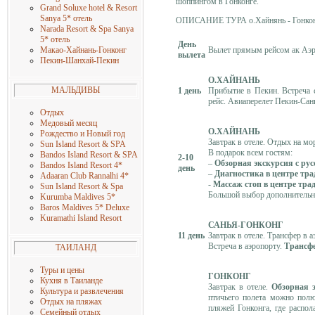
шоппингом в Гонконге.
Grand Soluxe hotel & Resort
Sanya 5* отель
ОПИСАНИЕ ТУРА о.Хайнянь - Гонкон
Narada Resort & Spa Sanya
5* отель
День
Вылет прямым рейсом ак Аэр
Макао-Хайнань-Гонконг
вылета
Пекин-Шанхай-Пекин
О.ХАЙНАНЬ
МАЛЬДИВЫ
1 день
Прибытие в Пекин. Встреча 
рейс. Авиаперелет Пекин-Сань
Отдых
Медовый месяц
О.ХАЙНАНЬ
Рождество и Новый год
Завтрак в отеле. Отдых на мо
Sun Island Resort & SPA
В подарок всем гостям:
Bandos Island Resort & SPA
2-10
–
Обзорная экскурсия с ру
Bandos Island Resort 4
*
день
–
Диагностика в центре тр
Adaaran Club Rannalhi 4
*
-
Массаж стоп в центре тр
Sun Island Resort & Spa
Большой выбор дополнительн
Kurumba Maldives 5
*
Baros Maldives 5* Deluxe
Kuramathi Island Resort
САНЬЯ-ГОНКОНГ
11 день
Завтрак в отеле. Трансфер в а
Встреча в аэропорту.
Трансфе
ТАИЛАНД
Туры и цены
ГОНКОНГ
Кухня в Таиланде
Завтрак в отеле.
Обзорная 
Культура и развлечения
птичьего полета можно полю
Отдых на пляжах
пляжей Гонконга, где распо
Семейный отдых