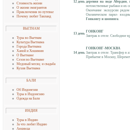
12 день
деревня на воде Абердин
,
Стоимость жизни
потомственные рыбаки и их с
О жизни эмигрантов
Окончание экскурсии рядом
Приключения по путевке
Океаническом парке- входн
Почему любят Таиланд
Гонконгу и шопинга
.
ВЬЕТНАМ
ГОНКОНГ
13 день
Завтрак в отеле. Свободное в
Туры во Вьетнам
Культура Вьетнама
Города Вьетнама
ГОНКОНГ-МОСКВА
Ханой и Хошимин
14 день
Завтрак в отеле. Трансфер в 
О Вьетнаме
Прибытие в Москву, Шеремет
Сезон во Вьетнаме
Медовый месяц и свадьба
Кухня Вьетнама
БАЛИ
Об Индонезии
Туры в Индонезию
Одежда на Бали
ИНДИЯ
Туры в Индию
За что любят Индию
Аюрведа