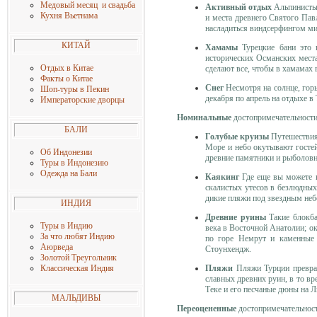
Медовый месяц и свадьба
Активный отдых
Альпинисты 
Кухня Вьетнама
и места древнего Святого Пав
насладиться виндсерфингом мир
КИТАЙ
Хамамы
Турецкие бани это п
исторических Османских места
Отдых в Китае
сделают все, чтобы в хамамах
Факты о Китае
Снег
Несмотря на солнце, гор
Шоп-туры в Пекин
декабря по апрель на отдыхе в
Императорские дворцы
Номинальные
достопримечательност
БАЛИ
Голубые круизы
Путешествия
Море и небо окутывают гостей
Об Индонезии
древние памятники и рыболовн
Туры в Индонезию
Одежда на Бали
Каякинг
Где еще вы можете п
скалистых утесов в безлюдных
дикие пляжи под звездным неб
ИНДИЯ
Древние руины
Такие блокба
Туры в Индию
века в Восточной Анатолии; о
За что любят Индию
по горе Немрут и каменные 
Аюрведа
Стоунхендж.
Золотой Треугольник
Пляжи
Пляжи Турции преврат
Классическая Индия
славных древних руин, в то в
Теке и его песчаные дюны на 
МАЛЬДИВЫ
Переоцененные
достопримечательнос