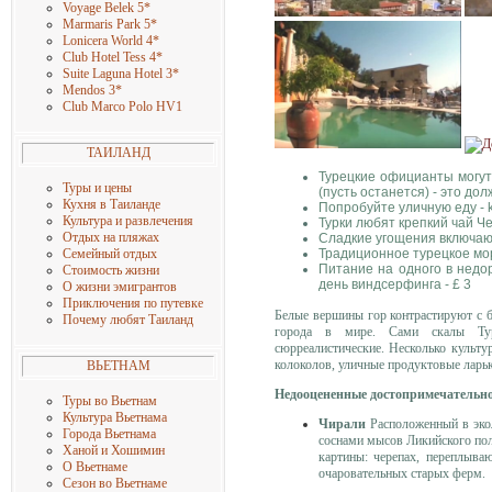
Voyage Belek 5
*
Marmaris Park 5
*
Lonicera World 4
*
Club Hotel Tess 4
*
Suite Laguna Hotel 3
*
Mendos 3
*
Club Marco Polo HV1
ТАИЛАНД
Турецкие официанты могут 
Туры и цены
(пусть останется) - это до
Кухня в Таиланде
Попробуйте уличную еду - k
Культура и развлечения
Турки любят крепкий чай Че
Отдых на пляжах
Сладкие угощения включаю
Традиционное турецкое мор
Семейный отдых
Питание на одного в недор
Стоимость жизни
день виндсерфинга - £ 3
О жизни эмигрантов
Приключения по путевке
Белые вершины гор контрастируют с б
Почему любят Таиланд
города в мире. Сами скалы Ту
сюрреалистические. Несколько культу
колоколов, уличные продуктовые лар
ВЬЕТНАМ
Недооцененные достопримечательн
Туры во Вьетнам
Культура Вьетнама
Чирали
Расположенный в эко
Города Вьетнама
соснами мысов Ликийского пол
Ханой и Хошимин
картины: черепах, переплыва
О Вьетнаме
очаровательных старых ферм.
Сезон во Вьетнаме