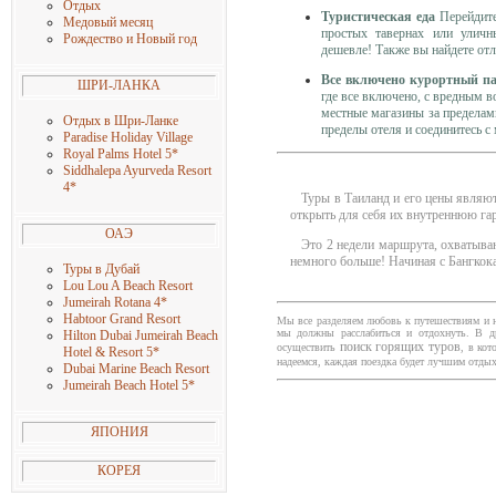
Отдых
Туристическая еда
Перейдите
Медовый месяц
простых тавернах или уличн
Рождество и Новый год
дешевле! Также вы найдете от
Все включено курортный па
ШРИ-ЛАНКА
где все включено, с вредным 
местные магазины за пределам
Отдых в Шри-Ланке
пределы отеля и соединитесь с
Paradise Holiday Village
Royal Palms Hotel 5
*
Siddhalepa Ayurveda Resort
4
*
Туры в Таиланд
и его цены являют
открыть для себя их внутреннюю га
ОАЭ
Это 2 недели маршрута, охватываю
немного больше! Начиная с Бангкок
Туры в Дубай
Lou Lou A Beach Resort
Jumeirah Rotana 4
*
Habtoor Grand Resort
Мы все разделяем любовь к путешествиям и н
мы должны расслабиться и отдохнуть. В д
Hilton Dubai Jumeirah Beach
поиск горящих туров
осуществить
, в ко
Hotel & Resort 5
*
надеемся, каждая поездка будет лучшим отдых
Dubai Marine Beach Resort
Jumeirah Beach Hotel 5
*
ЯПОНИЯ
КОРЕЯ