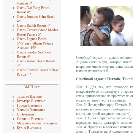
Jomtien 3*
Отель Nai Yang Beach
Resort 4*
Отель Jomtien Palm Beach
4*
Отель Rabbit Resort 4*
Отель Centara Grand Modus
Resort Pattaya 5*
Отель Laguna Beach
5*
Отель Pullman Pattaya
Aisawan 4/5*
Отель Garden Sea View
Resort 4*
Семейный отдых с приключениями в
Отель Karon Beach Resort
Андаманского моря, которое имеет 
4*
потратите много энергии, ваша семья
Отель Thavorn Beach
Village
мягких приключений.
& Spa 4 *
Семейный отдых в Паттайе, Таила
День 1: Для тех, кто приобрел ту
ВЬЕТНАМ
микроавтобусе и трансфер в очарова
семья пригласит вас на прогулку по 
Туры во Вьетнам
можно остановиться в гостинице.
Культура Вьетнама
День 2: Исследуйте город Паттайя. Вы
Города Вьетнама
посетите ночной базар, пообедаете в
Ханой и Хошимин
книги для детей младшего возраста).
О Вьетнаме
День 3: Цикл вокруг острова посред
Сезон во Вьетнаме
переулкам, вдоль пунктира с пальмами
Медовый месяц и свадьба
День 4: Прогулки в Бангкоке начина
Кухня Вьетнама
День 5: Трансфер на Андаманское по