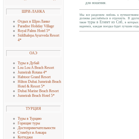
для ношения.
ШРИ-ЛАНКА
Мы все разделяем любовь к путешествиям 
должны расслабиться и отдохнуть. В други
Отдых в Шри-Ланке
туры в Египет из Спб
такие
, в которых
Paradise Holiday Village
надеемся, каждая поездка будет лучшим отды
Royal Palms Hotel 5
*
Siddhalepa Ayurveda Resort
4
*
ОАЭ
Туры в Дубай
Lou Lou A Beach Resort
Jumeirah Rotana 4
*
Habtoor Grand Resort
Hilton Dubai Jumeirah Beach
Hotel & Resort 5
*
Dubai Marine Beach Resort
Jumeirah Beach Hotel 5
*
ТУРЦИЯ
Туры в Турцию
Горящие туры
Достопримечательности
Стамбул и Анкара
Коттеджи