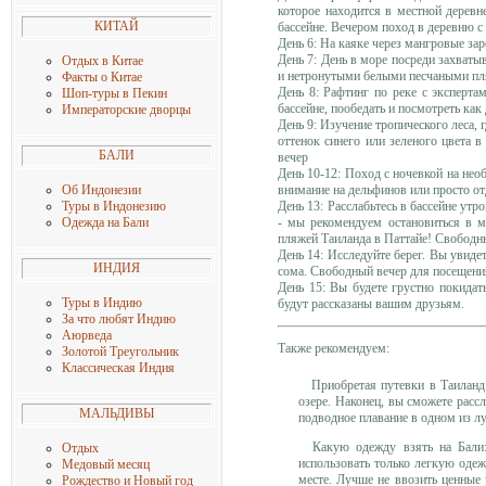
которое находится в местной деревн
КИТАЙ
бассейне. Вечером поход в деревню с
День 6: На каяке через мангровые з
День 7: День в море посреди захват
Отдых в Китае
и нетронутыми белыми песчаными пля
Факты о Китае
День 8: Рафтинг по реке с эксперта
Шоп-туры в Пекин
бассейне, пообедать и посмотреть как
Императорские дворцы
День 9: Изучение тропического леса,
оттенок синего или зеленого цвета 
БАЛИ
вечер
День 10-12: Поход с ночевкой на нео
внимание на дельфинов или просто от
Об Индонезии
День 13: Расслабьтесь в бассейне ут
Туры в Индонезию
- мы рекомендуем остановиться в м
Одежда на Бали
пляжей Таиланда
в Паттайе! Свободны
День 14: Исследуйте берег. Вы увиде
ИНДИЯ
сома. Свободный вечер для посещени
День 15: Вы будете грустно покидат
Туры в Индию
будут рассказаны вашим друзьям.
За что любят Индию
Аюрведа
Также рекомендуем:
Золотой Треугольник
Классическая Индия
Приобретая
путевки в Таиланд
озере. Наконец, вы сможете расс
МАЛЬДИВЫ
подводное плавание в одном из л
Какую одежду взять на Бали
Отдых
использовать только легкую одеж
Медовый месяц
месте. Лучше не ввозить ценные
Рождество и Новый год