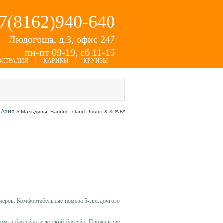
+7(8162)940-640
Людогоща, д.3, офис 247
пн-пт 09-19, сб 11-16
ВСТРАЛИЯ
КАРИБЫ
КРУИЗЫ
Азия
»
»
Мальдивы: Bandos Island Resort & SPA 5*
меров. Комфортабельные номера 5-звездочного
ромки бассейна и детский бассейн. Проживание