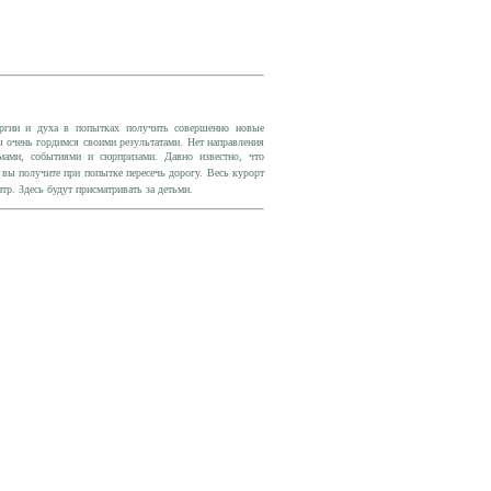
ргии и духа в попытках получить совершенно новые
ы очень гордимся своими результатами.
Нет направления
ами, событиями и сюрпризами.
Давно известно, что
вы получите при попытке пересечь дорогу.
Весь курорт
тр. Здесь будут присматривать за детьми.