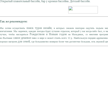
Открытый плавательный бассейн, бар у кромки бассейна. Детский бассейн.
Так же рекомендуем:
поиск туров онлайн
Мы хотим осуществить
, в которых сможем повторно ощутить подъем эне
впечатления. Мы надеемся, каждая поездка будет лучшим отдыхом, который у вас когда-либо был, и м
Рождеством и Новым годом
лучше, чтобы насладиться
на Мальдивах, со многими программ
самое дешевое
во Вьетнаме
пиво в мире и может стоить всего 12 р. Наибольшую порцию адреналина 
для семей
хорошо настроен
, где большинство номеров более чем достаточно большие, есть игровой цен