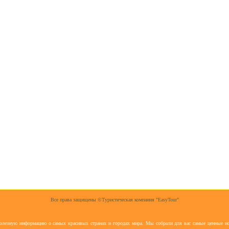
Все права защищены ©Туристическая компания "EasyTour"
полезную информацию о самых красивых странах и городах мира. Мы собрали для вас самые ценные ис