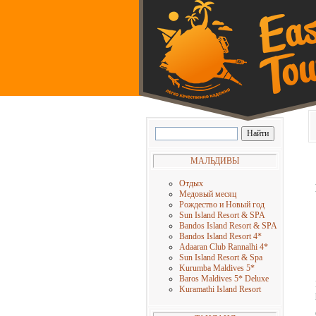
МАЛЬДИВЫ
Отдых
Медовый месяц
Рождество и Новый год
Sun Island Resort & SPA
Bandos Island Resort & SPA
Bandos Island Resort 4
*
Adaaran Club Rannalhi 4
*
Sun Island Resort & Spa
Kurumba Maldives 5
*
Baros Maldives 5* Deluxe
Kuramathi Island Resort