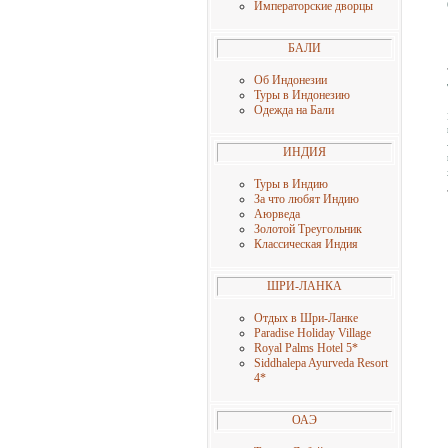
Императорские дворцы
БАЛИ
Об Индонезии
Туры в Индонезию
Одежда на Бали
ИНДИЯ
Туры в Индию
За что любят Индию
Аюрведа
Золотой Треугольник
Классическая Индия
ШРИ-ЛАНКА
Отдых в Шри-Ланке
Paradise Holiday Village
Royal Palms Hotel 5
*
Siddhalepa Ayurveda Resort
4
*
ОАЭ