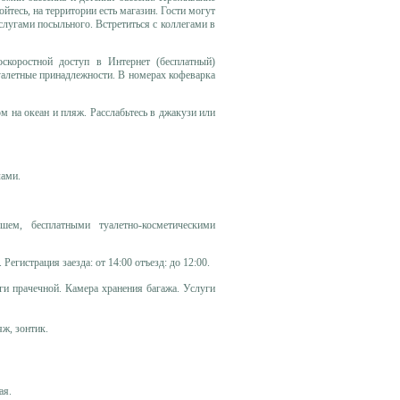
йтесь, на территории есть магазин. Гости могут
слугами посыльного. Встретиться с коллегами в
скоростной доступ в Интернет (бесплатный)
туалетные принадлежности. В номерах кофеварка
ом на океан и пляж. Расслабьтесь в джакузи или
лами.
ем, бесплатными туалетно-косметическими
Регистрация заезда: от 14:00 отъезд: до 12:00.
ги прачечной. Камера хранения багажа. Услуги
ж, зонтик.
ая.