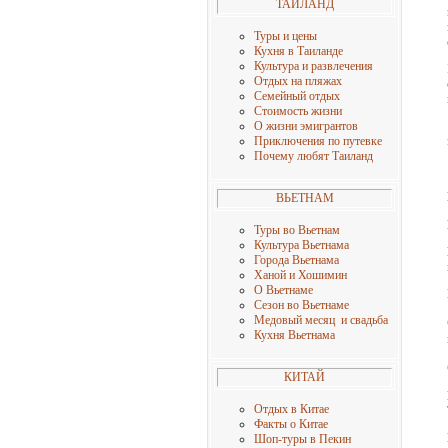
ТАИЛАНД
Туры и цены
Кухня в Таиланде
Культура и развлечения
Отдых на пляжах
Семейный отдых
Стоимость жизни
О жизни эмигрантов
Приключения по путевке
Почему любят Таиланд
ВЬЕТНАМ
Туры во Вьетнам
Культура Вьетнама
Города Вьетнама
Ханой и Хошимин
О Вьетнаме
Сезон во Вьетнаме
Медовый месяц и свадьба
Кухня Вьетнама
КИТАЙ
Отдых в Китае
Факты о Китае
Шоп-туры в Пекин