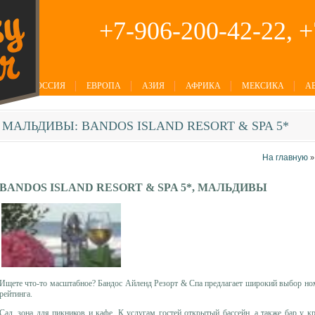
+7-906-200-42-22, 
РОССИЯ
ЕВРОПА
АЗИЯ
АФРИКА
МЕКСИКА
А
МАЛЬДИВЫ:
BANDOS ISLAND RESORT & SPA 5*
На главную
BANDOS ISLAND RESORT & SPA 5*, МАЛЬДИВЫ
Ищете что-то масштабное? Бандос Айленд Резорт & Спа предлагает широкий выбор но
рейтинга.
Сад, зона для пикн
иков и кафе. К услугам гостей открытый бассейн, а также бар у к