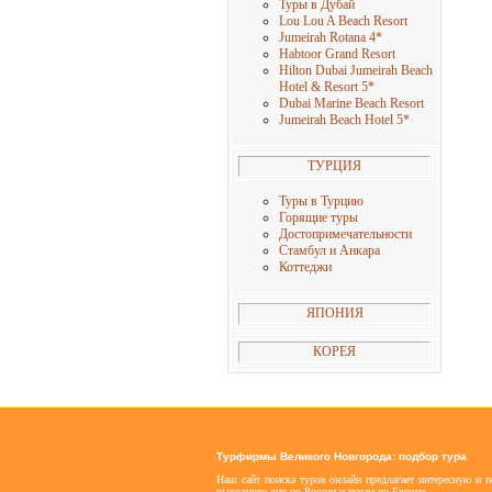
Туры в Дубай
Lou Lou A Beach Resort
Jumeirah Rotana 4
*
Habtoor Grand Resort
Hilton Dubai Jumeirah Beach
Hotel & Resort 5
*
Dubai Marine Beach Resort
Jumeirah Beach Hotel 5
*
ТУРЦИЯ
Туры в Турцию
Горящие туры
Достопримечательности
Стамбул и Анкара
Коттеджи
ЯПОНИЯ
КОРЕЯ
Турфирмы Великого Новгорода: подбор тура
Наш сайт поиска туров онлайн предлагает интересную и 
выходного дня по России и турам по Европе.