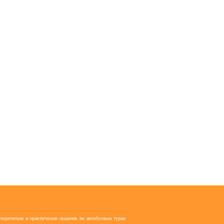
торические и практические сведения по автобусным турам