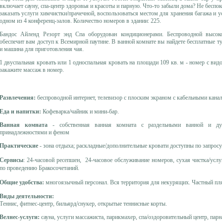
включает сауну, спа-центр здоровья и красоты и парную. Что-то забыли дома? Не беспоко
заказать услуги химчистки/прачечной, воспользоваться местом для хранения багажа и у
одном из 4 конференц-залов. Количество номеров в здании: 225.
Бандос Айленд Резорт энд Спа оборудован кондиционерами. Беспроводной высоко
обеспечит вам доступ к Всемирной паутине. В ванной комнате вы найдете бесплатные 
и машина для приготовления чая.
1 двуспальная кровать или 1 односпальная кровать на площади 109 кв. м - номер с вид
закажите массаж в номер.
Развлечения:
беспроводной интернет, телевизор с плоским экраном с кабельными кана
Еда и напитки:
Кофеварка/чайник и мини-бар.
Ванная комната
- собственная ванная комната с раздельными ванной и душ
принадлежностями и феном
Практические
- зона отдыха; раскладные/дополнительные кровати доступны по запросу. 
Сервисы
: 24-часовой ресепшен, 24-часовое обслуживание номеров, сухая чистка/услу
по проведению Бракосочетаний.
Общие удобства:
многоязычный персонал. Вся территория для некурящих. Частный пля
Виды деятельности:
Теннис, фитнес-центр, бильярд/снукер, открытые теннисные корты.
Велнес-услуги:
сауна, услуги массажиста, парикмахер, спа/оздоровительный центр, парн