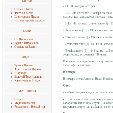
КИТАЙ
- 139. В номерах есть факс.
Отдых в Китае
- 103 Club Executive - номера 50 кв.
Факты о Китае
холлом, где накрывается завтрак и пре
Шоп-туры в Пекин
Императорские дворцы
- Suite - 48, из них: - Junior Suite (5)
- One-bedroom (10) - 136 кв.м. - гостин
БАЛИ
- Three-Bedroom (5) - 194 кв.м. - гости
Об Индонезии
Туры в Индонезию
- Presidental Suite (1)- 153 кв.м., спа
Одежда на Бали
- Beachcombers (6) - 148 кв.м., на 1
территорию, встроенные ТВ игры.
ИНДИЯ
В номерах: - кондиционер - спутниково
халат - фен - тапочки
Туры в Индию
За что любят Индию
В номере
Аюрведа
Золотой Треугольник
В номере отеля Jumeirah Beach Hotel в
Классическая Индия
Спорт
МАЛЬДИВЫ
аэробика, водные виды спорта и развл
- 3 бассейна - 2-х этажный спорти
Отдых
оздоровительные процедуры - 3 бассе
Медовый месяц
парусного спорта или рыбалка - салон 
Рождество и Новый год