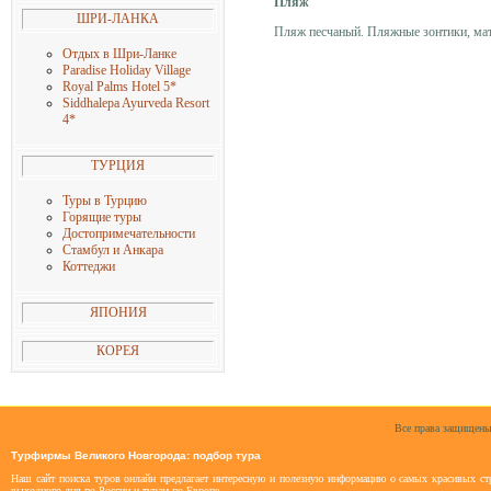
Пляж
ШРИ-ЛАНКА
Пляж песчаный. Пляжные зонтики, матр
Отдых в Шри-Ланке
Paradise Holiday Village
Royal Palms Hotel 5
*
Siddhalepa Ayurveda Resort
4
*
ТУРЦИЯ
Туры в Турцию
Горящие туры
Достопримечательности
Стамбул и Анкара
Коттеджи
ЯПОНИЯ
КОРЕЯ
Все права защищены
Турфирмы Великого Новгорода: подбор тура
Наш сайт поиска туров онлайн предлагает интересную и полезную информацию о самых красивых стр
выходного дня по России и турам по Европе.