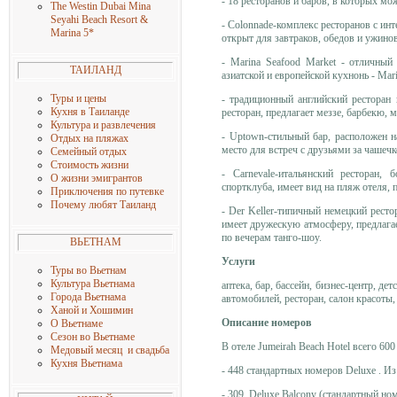
- 18 ресторанов и баров, в которых м
The Westin Dubai Mina
Seyahi Beach Resort &
- Сolonnade-комплекс ресторанов с инте
Marinа 5*
открыт для завтраков, обедов и ужинов
- Marina Seafood Market - отличный
ТАИЛАНД
азиатской и европейской кухнонь - Mar
Туры и цены
- традиционный английский ресторан 
Кухня в Таиланде
ресторан, предлагает меззе, барбекю,
Культура и развлечения
- Uptown-стильный бар, расположен н
Отдых на пляжах
место для встреч с друзьями за чашечк
Семейный отдых
Стоимость жизни
- Carnevale-итальянский ресторан,
О жизни эмигрантов
спортклуба, имеет вид на пляж отеля, 
Приключения по путевке
Почему любят Таиланд
- Der Keller-типичный немецкий ресто
имеет дружескую атмосферу, предлагает
по вечерам танго-шоу.
ВЬЕТНАМ
Услуги
Туры во Вьетнам
Культура Вьетнама
аптека, бар, бассейн, бизнес-центр, д
Города Вьетнама
автомобилей, ресторан, салон красоты,
Ханой и Хошимин
Описание номеров
О Вьетнаме
Сезон во Вьетнаме
В отеле Jumeirah Beach Hotel всего 60
Медовый месяц и свадьба
Кухня Вьетнама
- 448 стандартных номеров Deluxe . Из 
- 309, Deluxe Balcony (стандартный но