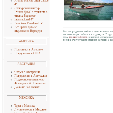
Arenas Blancas Gran Caribe
4
*
Экскурсионный тур
"Мини Куба" с отдыхом в
отелях Варадеро
Internacional 4
*
Paradisus Varadero HV
Все Грани Кубы с
отдыхом на Варадеро
Мы все разделяем любовь к путешествиям и н
мы должны расслабиться и отдохнуть. В друг
туры
, в которых сможем пов
горящие в Египет
поездка будет лучшим отдыхом, который у вас
АМЕРИКА
Праздники в Америке
Погружения в США
АВСТРАЛИЯ
Отдых в Австралии
Погружения в Австралии
Подводное плавание во
Французской Полинезии
Дайвинг на Гавайях
МЕКСИКА
Туры в Мексику
Лучшие места в Мексике