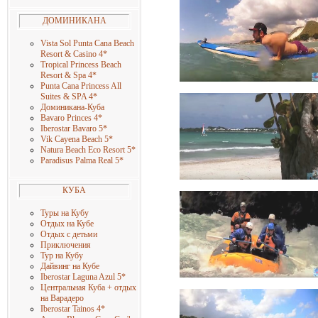
ДОМИНИКАНА
Vista Sol Punta Cana Beach
Resort & Casino 4
*
Tropical Princess Beach
Resort & Spa 4
*
Punta Cana Princess All
Suites & SPA 4
*
Доминикана-Куба
Bavaro Princes 4
*
Iberostar Bavaro 5
*
Vik Cayena Beach 5
*
Natura Beach Eco Resort 5
*
Paradisus Palma Real 5
*
КУБА
Туры на Кубу
Отдых на Кубе
Отдых с детьми
Приключения
Тур на Кубу
Дайвинг на Кубе
Iberostar Laguna Azul 5
*
Центральная Куба + отдых
на Варадеро
Iberostar Tainos 4
*