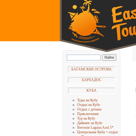
БАГАМСКИЕ ОСТРОВА
БАРБАДОС
КУБА
Туры на Кубу
Отдых на Кубе
Отдых с детьми
Приключения
Тур на Кубу
Дайвинг на Кубе
Iberostar Laguna Azul 5
*
Центральная Куба + отдых