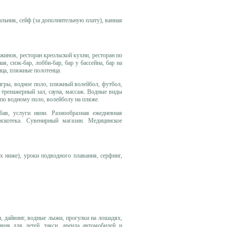
ильник, сейф (за дополнительную плату), ванная
 ужинов, ресторан креольской кухни, ресторан по
я, снэк-бар, лобби-бар, бар у бассейна, бар на
нца, пляжные полотенца.
 игры, водное поло, пляжный волейбол, футбол,
с, тренажерный зал, сауна, массаж. Водные виды
я по водному поло, волейболу на пляже.
ав, услуги няни. Разнообразная ежедневная
искотека. Сувенирный магазин. Медицинское
 ниже), уроки подводного плавания, серфинг,
н, дайвинг, водные лыжи, прогулки на лошадях,
няня для детей, такси, аренда автомобилей и