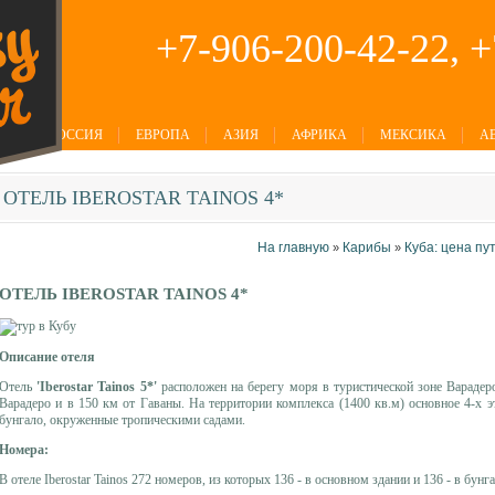
+7-906-200-42-22, 
РОССИЯ
ЕВРОПА
АЗИЯ
АФРИКА
МЕКСИКА
А
ОТЕЛЬ
IBEROSTAR TAINOS 4*
На главную
Карибы
Куба: цена пу
»
»
ОТЕЛЬ IBEROSTAR TAINOS 4*
Описание отеля
Отель
'Iberostar Tainos 5*'
расположен на берегу моря в туристической зоне Варадер
Варадеро и в 150 км от Гаваны. На территории комплекса (1400 кв.м) основное 4-х 
бунгало, окруженные тропическими садами.
Номера:
В отеле Iberostar Tainos 272 номеров, из которых 136 - в основном здании и 136 - в бунга