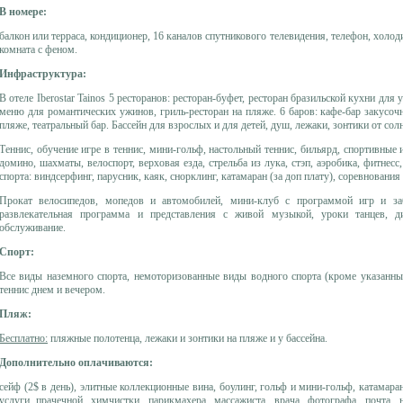
В номере:
балкон или терраса, кондиционер, 16 каналов спутникового телевидения, телефон, холод
комната с феном.
Инфраструктура:
В отеле Iberostar Tainos 5 ресторанов: ресторан-буфет, ресторан бразильской кухни для
меню для романтических ужинов, гриль-ресторан на пляже. 6 баров: кафе-бар закусочна
пляже, театральный бар. Бассейн для взрослых и для детей, душ, лежаки, зонтики от сол
Теннис, обучение игре в теннис, мини-гольф, настольный теннис, бильярд, спортивные
домино, шахматы, велоспорт, верховая езда, стрельба из лука, стэп, аэробика, фитнес
спорта: виндсерфинг, парусник, каяк, снорклинг, катамаран (за доп плату), соревновани
Прокат велосипедов, мопедов и автомобилей, мини-клуб с программой игр и заб
развлекательная программа и представления с живой музыкой, уроки танцев, д
обслуживание.
Спорт:
Все виды наземного спорта, немоторизованные виды водного спорта (кроме указанных
теннис днем и вечером.
Пляж:
Бесплатно:
пляжные полотенца, лежаки и зонтики на пляже и у бассейна.
Дополнительно оплачиваются:
сейф (2$ в день), элитные коллекционные вина, боулинг, гольф и мини-гольф, катамара
услуги прачечной, химчистки, парикмахера, массажиста, врача, фотографа, почта, 