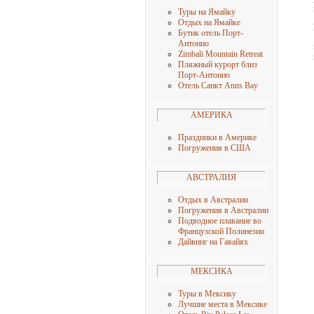
Туры на Ямайку
Отдых на Ямайке
Бутик отель Порт-
Антонио
Zimbali Mountain Retreat
Пляжный курорт близ
Порт-Антонио
Отель Санкт Anns Bay
АМЕРИКА
Праздники в Америке
Погружения в США
АВСТРАЛИЯ
Отдых в Австралии
Погружения в Австралии
Подводное плавание во
Французской Полинезии
Дайвинг на Гавайях
МЕКСИКА
Туры в Мексику
Лучшие места в Мексике