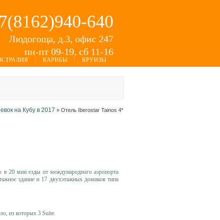
+7(8162)940-640
Людогоща, д.3, офис 247
пн-пт 09-19, сб 11-16
ВСТРАЛИЯ
КАРИБЫ
КРУИЗЫ
тевок на Кубу в 2017
»
Отель Iberostar Tainos 4*
о в 20 мин езды от международного аэропорта
этажное здание и 17 двухэтажных домиков типа
ло, из которых 3 Suite.