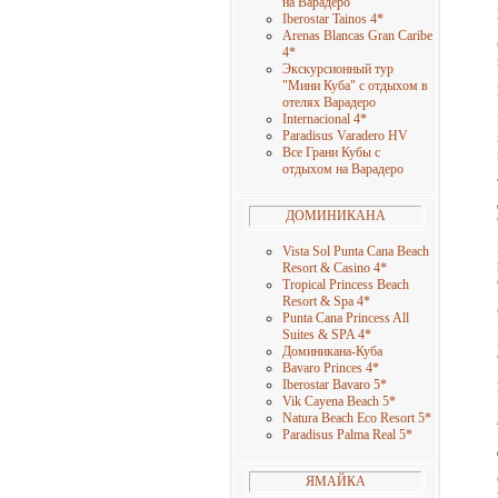
на Варадеро
Iberostar Tainos 4
*
Arenas Blancas Gran Caribe
4
*
Экскурсионный тур
"Мини Куба" с отдыхом в
отелях Варадеро
Internacional 4
*
Paradisus Varadero HV
Все Грани Кубы с
отдыхом на Варадеро
ДОМИНИКАНА
Vista Sol Punta Cana Beach
Resort & Casino 4
*
Tropical Princess Beach
Resort & Spa 4
*
Punta Cana Princess All
Suites & SPA 4
*
Доминикана-Куба
Bavaro Princes 4
*
Iberostar Bavaro 5
*
Vik Cayena Beach 5
*
Natura Beach Eco Resort 5
*
Paradisus Palma Real 5
*
ЯМАЙКА