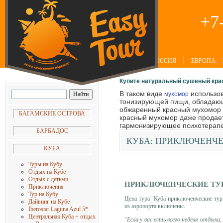
+7
РОССИЯ
ЕВРОПА
Купите натуральный сушеный крас
В таком виде
использов
мухомор
тонизирующей пищи, обладаю
обжаренный красный мухомор у
БАГАМСКИЕ ОСТРОВА
красный мухомор даже продает
гармонизирующее психотерапев
БАРБАДОС
КУБА:
ПРИКЛЮЧЕНЧЕС
КУБА
Туры на Кубу
Отдых на Кубе
Отдых с детьми
ПРИКЛЮЧЕНЧЕСКИЕ ТУР
Приключения
Тур на Кубу
Цена тура "Куба приключенческие туры
Дайвинг на Кубе
из аэропорта включены.
Iberostar Laguna Azul 5
*
Центральная Куба + отдых
"
Если у вас есть всего неделя отдых