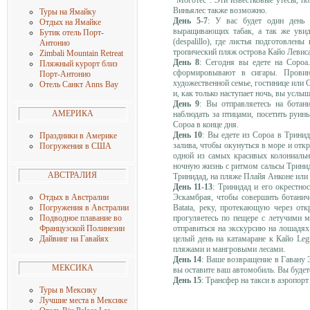
Виньялес также возможно.
Туры на Ямайку
День 5-7
: У вас будет один день 
Отдых на Ямайке
выращивающих табак, а так же увид
Бутик отель Порт-
(despalillo), где листья подготовле
Антонио
тропический пляж острова Кайо Левиса
Zimbali Mountain Retreat
День 8
: Сегодня вы едете на Сороа
Пляжный курорт близ
сформировывают в сигары. Провин
Порт-Антонио
художественной семье, гостинице или 
Отель Санкт Anns Bay
и, как только наступает ночь, вы усл
День 9
: Вы отправляетесь на ботан
АМЕРИКА
наблюдать за птицами, посетить руин
Сороа в конце дня.
День 10
: Вы едете из Сороа в Тринид
Праздники в Америке
залива, чтобы окунуться в море и отк
Погружения в США
одной из самых красивых колониальн
ночную жизнь с ритмом сальсы Трини
АВСТРАЛИЯ
Тринидад, на пляже Плайя Анконе или 
День 11-13
: Тринидад и его окрестно
Эскамбрая, чтобы совершить ботанич
Отдых в Австралии
Batata, реку, протекающую через отк
Погружения в Австралии
прогуляетесь по пещере с летучими
Подводное плавание во
отправиться на экскурсию на лошадях
Французской Полинезии
целый день на катамаране к Кайо Leg
Дайвинг на Гавайях
пляжами и мангровыми лесами.
День 14
: Ваше возвращение в Гавану 
МЕКСИКА
вы оставите ваш автомобиль. Вы будете
День 15
: Трансфер на такси в аэропор
Туры в Мексику
Лучшие места в Мексике