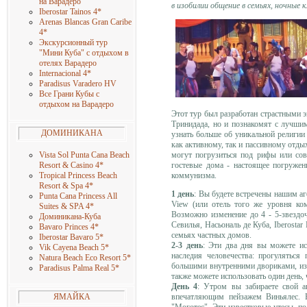
на Варадеро
в изобилии общение в семьях, ночные 
Iberostar Tainos 4
*
Arenas Blancas Gran Caribe
4
*
Экскурсионный тур
"Мини Куба" с отдыхом в
отелях Варадеро
Internacional 4
*
Paradisus Varadero HV
Все Грани Кубы с
отдыхом на Варадеро
Этот тур был разработан страстными 
Тринидада, но и познакомят с лучши
ДОМИНИКАНА
узнать больше об уникальной религии
как активному, так и пассивному отд
могут погрузиться под рифы или сов
Vista Sol Punta Cana Beach
гостевые дома - настоящее погруже
Resort & Casino 4
*
коммунизма.
Tropical Princess Beach
Resort & Spa 4
*
1 день
: Вы будете встречены нашим аг
Punta Cana Princess All
View (или отель того же уровня ко
Suites & SPA 4
*
Возможно изменение до 4 - 5-звездоч
Доминикана-Куба
Севилья, Насьональ де Куба, Iberostar
Bavaro Princes 4
*
семьях частных домов.
Iberostar Bavaro 5
*
2-3 день
: Эти два дня вы можете ис
Vik Cayena Beach 5
*
наследия человечества: прогулятьс
Natura Beach Eco Resort 5
*
большими внутренними двориками, из
Paradisus Palma Real 5
*
также можете использовать один день,
День 4
: Утром вы забираете свой а
впечатляющим пейзажем Виньялес. В
ЯМАЙКА
"Моготес". Эти известковые утесы, п