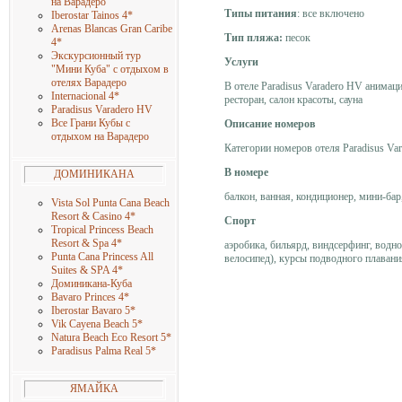
на Варадеро
Типы питания
:
все включено
Iberostar Tainos 4
*
Arenas Blancas Gran Caribe
Тип пляжа:
песок
4
*
Экскурсионный тур
Услуги
"Мини Куба" с отдыхом в
отелях Варадеро
В отеле Paradisus Varadero HV анимаци
Internacional 4
*
ресторан, салон красоты, сауна
Paradisus Varadero HV
Все Грани Кубы с
Описание номеров
отдыхом на Варадеро
Категории номеров отеля Paradisus Varad
В номере
ДОМИНИКАНА
балкон, ванная, кондиционер, мини-бар,
Vista Sol Punta Cana Beach
Resort & Casino 4
*
Спорт
Tropical Princess Beach
Resort & Spa 4
*
аэробика, бильярд, виндсерфинг, водно
Punta Cana Princess All
велосипед), курсы подводного плавания
Suites & SPA 4
*
Доминикана-Куба
Bavaro Princes 4
*
Iberostar Bavaro 5
*
Vik Cayena Beach 5
*
Natura Beach Eco Resort 5
*
Paradisus Palma Real 5
*
ЯМАЙКА