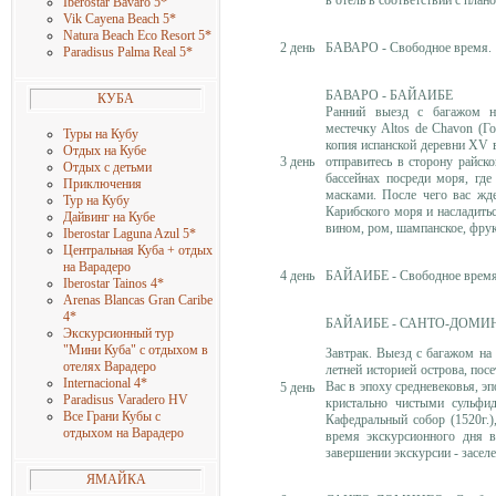
Iberostar Bavaro 5
*
Vik Cayena Beach 5
*
Natura Beach Eco Resort 5
*
2 день
БАВАРО - Свободное время.
Paradisus Palma Real 5
*
БАВАРО - БАЙАИБЕ
КУБА
Ранний выезд с багажом 
местечку Altos de Chavon (Г
Туры на Кубу
копия испанской деревни XV в
Отдых на Кубе
3 день
отправитесь в сторону райск
Отдых с детьми
бассейнах посреди моря, гд
Приключения
масками. После чего вас жде
Тур на Кубу
Карибского моря и насладитьс
Дайвинг на Кубе
вином, ром, шампанское, фрук
Iberostar Laguna Azul 5
*
Центральная Куба + отдых
на Варадеро
4 день
БАЙАИБЕ - Свободное время
Iberostar Tainos 4
*
Arenas Blancas Gran Caribe
4
*
БАЙАИБЕ - САНТО-ДОМИ
Экскурсионный тур
"Мини Куба" с отдыхом в
Завтрак. Выезд с багажом на
отелях Варадеро
летней историей острова, по
Internacional 4
*
Вас в эпоху средневековья, э
5 день
Paradisus Varadero HV
кристально чистыми сульфи
Все Грани Кубы с
Кафедральный собор (1520г.)
отдыхом на Варадеро
время экскурсионного дня в
завершении экскурсии - засел
ЯМАЙКА