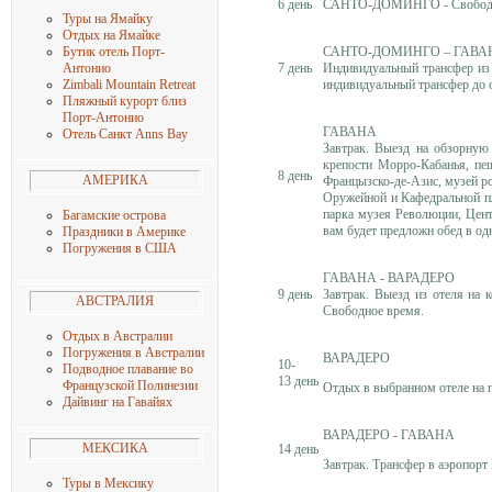
6 день
САНТО-ДОМИНГО - Свободн
Туры на Ямайку
Отдых на Ямайке
САНТО-ДОМИНГО – ГАВ
Бутик отель Порт-
7 день
Индивидуальный трансфер из 
Антонио
индивидуальный трансфер до о
Zimbali Mountain Retreat
Пляжный курорт близ
Порт-Антонио
ГАВАНА
Отель Санкт Anns Bay
Завтрак.
Выезд на обзорную 
крепости Морро-Кабанья, пе
8 день
АМЕРИКА
Францызско-де-Азис, музей р
Оружейной и Кафедральной пл
парка музея Революции, Цент
Багамские острова
вам будет предложн обед в од
Праздники в Америке
Погружения в США
ГАВАНА - ВАРАДЕРО
9 день
Завтрак. Выезд из отеля на 
АВСТРАЛИЯ
Свободное время.
Отдых в Австралии
Погружения в Австралии
ВАРАДЕРО
10-
Подводное плавание во
13 день
Французской Полинезии
Отдых в выбранном отеле на 
Дайвинг на Гавайях
ВАРАДЕРО - ГАВАНА
МЕКСИКА
14 день
Завтрак. Трансфер в аэропорт
Туры в Мексику