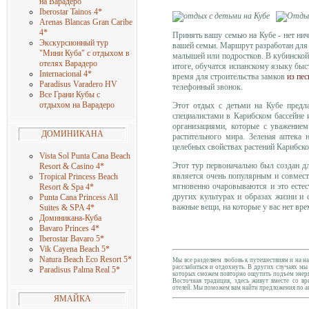
на Варадеро
Iberostar Tainos 4
*
Arenas Blancas Gran Caribe
4
*
Принять вашу семью на Кубе - нет ни
Экскурсионный тур
вашей семьи. Маршрут разработан для с
"Мини Куба" с отдыхом в
малышей или подростков. В кубинской 
отелях Варадеро
итоге, обучатся испанскому языку быс
Internacional 4
*
время для строительства замков
из пес
Paradisus Varadero HV
телефонный звонок.
Все Грани Кубы с
отдыхом на Варадеро
Этот отдых с детьми на Кубе предл
специалистами в Карибском бассейне
организациями, которые с уважение
ДОМИНИКАНА
растительного мира. Зеленая аптека
целебных свойствах растений Карибско
Vista Sol Punta Cana Beach
Этот тур первоначально был создан 
Resort & Casino 4
*
является очень популярным и совмес
Tropical Princess Beach
мгновенно очаровываются и это естес
Resort & Spa 4
*
других культурах и образах жизни и 
Punta Cana Princess All
важные вещи, на которые у вас нет вр
Suites & SPA 4
*
Доминикана-Куба
Bavaro Princes 4
*
Iberostar Bavaro 5
*
Vik Cayena Beach 5
*
Natura Beach Eco Resort 5
*
Мы все разделяем любовь к путешествиям и на н
расслабиться и отдохнуть. В других случаях м
Paradisus Palma Real 5
*
которых сможем повторно ощутить подъем энерг
Восточная традиция, здесь живут вместе со в
отелей.
Мы поможем вам найти предложения по а
ЯМАЙКА