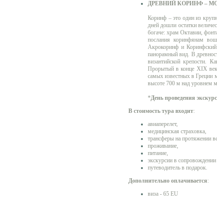
ДРЕВНИЙ КОРИНФ – М
Коринф – это один из крупн
дней дошли остатки величе
богаче: храм Октавии, фонт
послания коринфянам во
Акрокоринф и Коринфский 
панорамный вид. В древност
византийской крепости. К
Прорытый в конце XIX века
самых известных в Греции 
высоте 700 м над уровнем м
*
День проведения экскур
В стоимость тура входит
:
авиаперелет,
медицинская страховка,
трансферы на протяжении в
проживание,
питание,
экскурсии в сопровождении
путеводитель в подарок.
Дополнительно оплачивается
:
виза - 65 EU