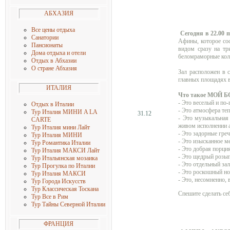
АБХАЗИЯ
Все цены отдыха
Сегодня в 22.00 
Санатории
Афины, которое сос
Пансионаты
видом сразу на тр
Дома отдыха и отели
беломраморные кол
Отдых в Абхазии
О стране Абхазия
Зал расположен в 
главных площадях в
ИТАЛИЯ
Что такое МОЙ
- Это веселый и по
Отдых в Италии
- Это атмосфера те
Тур Италия МИНИ A LA
31.12
- Это музыкальна
CARTE
живом исполнении 
Тур Италия мини Лайт
- Это задорные гре
Тур Италия МИНИ
- Это изысканное м
Тур Романтика Италии
- Это добрая порци
Тур Италия МАКСИ Лайт
- Это щедрый розы
Тур Итальянская мозаика
- Это отдельный за
Тур Прогулка по Италии
- Это роскошный н
Тур Италия МАКСИ
- Это, несомненно,
Тур Города Искусств
Тур Классическая Тоскана
Спешите сделать се
Тур Все в Рим
Тур Тайны Северной Италии
ФРАНЦИЯ