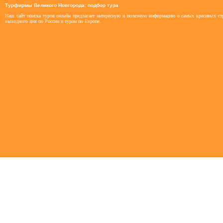
Турфирмы Великого Новгорода: подбор тура
Наш сайт поиска туров онлайн предлагает интересную и полезную информацию о самых красивых стр
выходного дня по России и турам по Европе.