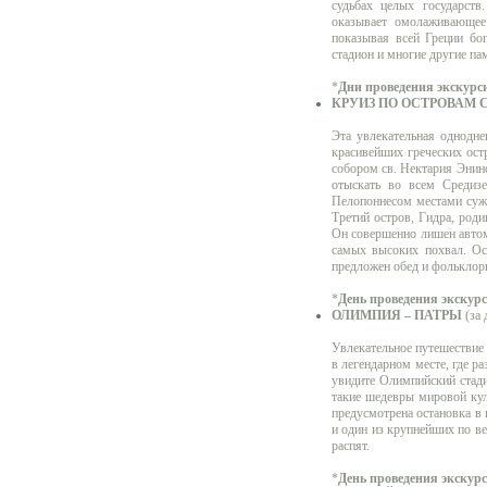
судьбах целых государств
оказывает омолаживающее
показывая всей Греции бог
стадион и многие другие па
*
Дни проведения экскурс
КРУИЗ ПО ОСТРОВАМ С
Эта увлекательная однодне
красивейших греческих ост
собором св. Нектария Энин
отыскать во всем Средиз
Пелопоннесом местами сужа
Третий остров, Гидра, роди
Он совершенно лишен автомо
самых высоких похвал. Ос
предложен обед и фольклор
*
День проведения экскур
ОЛИМПИЯ – ПАТРЫ
(за 
Увлекательное путешествие
в легендарном месте, где р
увидите Олимпийский стади
такие шедевры мировой кул
предусмотрена остановка в
и один из крупнейших по ве
распят.
*
День проведения экскур