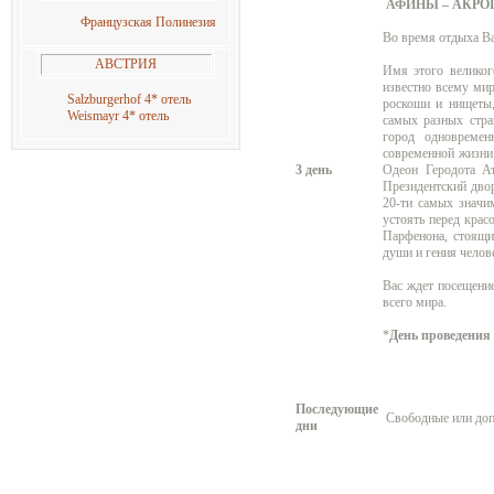
АФИНЫ – АКРО
Французская Полинезия
Во время отдыха Ва
АВСТРИЯ
Имя этого великог
известно всему мир
Salzburgerhof 4* отель
роскоши и нищеты,
Weismayr 4* отель
самых разных стра
город одновремен
современной жизни
3 день
Одеон Геродота Ат
Президентский двор
20-ти самых значи
устоять перед крас
Парфенона, стоящи
души и гения челов
Вас ждет посещение
всего мира.
*
День проведения
Последующие
Свободные или допо
дни