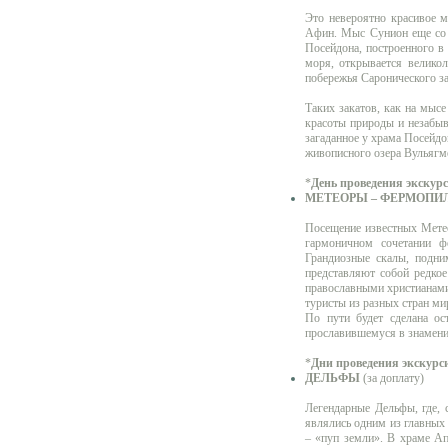
Это невероятно красивое м
Афин. Мыс Сунион еще со 
Посейдона, построенного в
моря, открывается велико
побережья Саронического з
Таких закатов, как на мысе
красоты природы и незабыв
загаданное у храма Посейдо
живописного озера Вульягм
*
День проведения экскур
МЕТЕОРЫ – ФЕРМОПИ
Посещение известных Метео
гармоничном сочетании ф
Грандиозные скалы, подни
представляют собой редкое
православными христианами
туристы из разных стран ми
По пути будет сделана о
прославившемуся в знамени
*
Дни проведения экскурс
ДЕЛЬФЫ
(за доплату)
Легендарные Дельфы, где, 
являлись одним из главных
– «пуп земли». В храме Ап