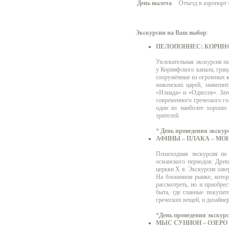
День вылета
Отъезд в аэропорт 
Экскурсии на Ваш выбор
:
ПЕЛОПОННЕС: КОРИНФ
Увлекательная экскурсия по
у Коринфского канала, гра
сооружённые из огромных к
микенских царей, знамени
«Илиада» и «Одиссея». Зат
современного греческого го
один из наиболее хорошо 
зрителей.
*
День проведения экскур
АФИНЫ – ПЛАКА – МО
Пешеходная экскурсия по 
османского периодов: Древ
церкви X в. Экскурсия зав
На блошином рынке, которы
рассмотреть, но и приобре
быта, где главные покупа
греческих вещей, и дизайн
*
День проведения экскур
МЫС СУНИОН – ОЗЕРО