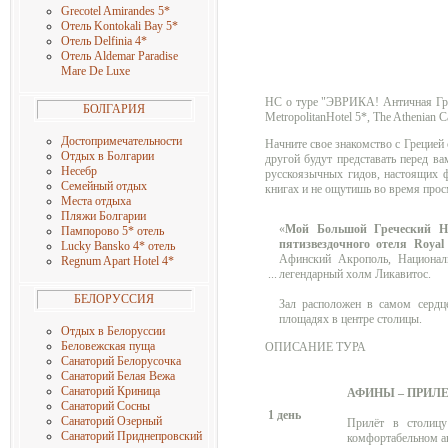
Grecotel Amirandes 5
*
Отель Kontokali Bay 5
*
Отель Delfinia 4
*
Отель Aldemar Paradise
Mare De Luxe
НС о туре "ЭВРИКА! Античная Гр
БОЛГАРИЯ
MetropolitanHotel 5*, The Athenian C
Достопримечательности
Начните свое знакомство с Грецией
Отдых в Болгарии
другой будут представать перед в
Несебр
русскоязычных гидов, настоящих ф
Семейный отдых
книгах и не ощутишь во время прос
Места отдыха
Пляжи Болгарии
«
Мой Большой Греческий Н
Пампорово 5* отель
пятизвездочного отеля Royal
Lucky Bansko 4* отель
Афинский Акрополь, Национал
Regnum Apart Hotel 4
*
...
легендарный холм Ликавитос.
БЕЛОРУССИЯ
Зал расположен в самом сердц
площадях в центре столицы.
Отдых в Белоруссии
Беловежская пуща
ОПИСАНИЕ ТУРА
Санаторий Белорусочка
Санаторий Белая Вежа
Санаторий Криница
АФИНЫ – ПРИЛ
Санаторий Сосны
1 день
Санаторий Озерный
Прилёт в столицу
Санаторий Приднепровский
комфортабельном ав