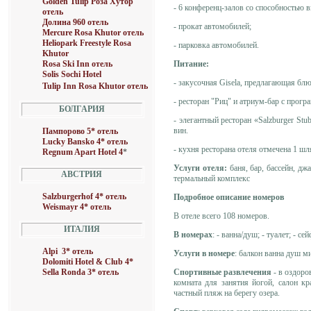
Golden Tulip Роза Хутор
- 6 конференц-залов со способностью в
отель
Долина 960 отель
- прокат автомобилей;
Mercure Rosa Khutor отель
Heliopark Freestyle Rosa
- парковка автомобилей.
Khutor
Питание:
Rosa Ski Inn отель
Solis Sochi Hotel
- закусочная Gisela, предлагающая бл
Tulip Inn Rosa Khutor отель
- ресторан "Риц" и атриум-бар с прог
БОЛГАРИЯ
- элегантный ресторан «Salzburger S
вин.
Пампорово 5* отель
Lucky Bansko 4* отель
- кухня ресторана отеля отмечена 1 шл
Regnum Apart Hotel 4
*
Услуги отеля:
баня, бар, бассейн, джа
АВСТРИЯ
термальный комплекс
Salzburgerhof 4* отель
Подробное описание номеров
Weismayr 4* отель
В отеле всего 108 номеров.
ИТАЛИЯ
В номерах
: - ванна/душ; - туалет; - с
Alpi 3* отель
Услуги в номере
: балкон ванна душ м
Dolomiti Hotel & Club 4*
Спортивные развлечения
- в оздоро
Sella Ronda 3* отель
комната для занятия йогой, салон кр
частный пляж на берегу озера.