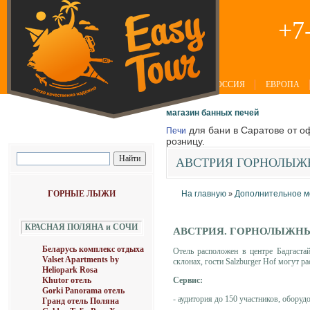
+7
РОССИЯ
ЕВРОПА
магазин банных печей
для бани в Саратове от оф
Печи
розницу.
АВСТРИЯ
ГОРНОЛЫЖН
ГОРНЫЕ ЛЫЖИ
На главную
Дополнительное 
»
КРАСНАЯ ПОЛЯНА и СОЧИ
АВСТРИЯ. ГОРНОЛЫЖНЫ
Беларусь комплекс отдыха
Отель расположен в центре Бадгаста
Valset Apartments by
склонах, гости Salzburger Hof могут р
Heliopark Rosa
Сервис:
Khutor отель
Gorki Panorama отель
- аудитория до 150 участников, обор
Гранд отель Поляна