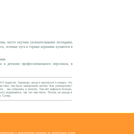
опы, место окутано увлекательными легендами,
еса, зеленые луга и горные вершины купаются в
ания.
 к деталям профессионального персонала, в
4-5 градусов. Однажды, когда я проснулся и увидел, что
не смог, она была заморожена жестко. Как разморозить?
ге... мы собрались и поехать. Там нет асфальта больше,
го поднимается, так что мне тепло. Потом, на въезде в
и. Супер.
торические и практические сведения по автобусным турам