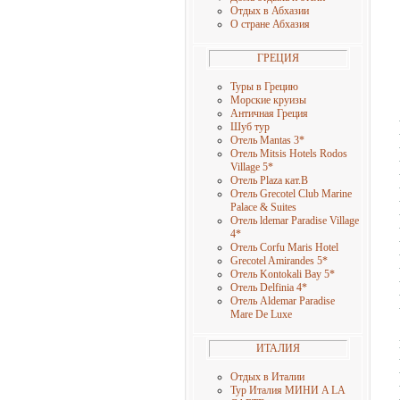
Отдых в Абхазии
О стране Абхазия
ГРЕЦИЯ
Туры в Грецию
Морские круизы
Античная Греция
Шуб тур
Отель Mantas 3
*
Отель Mitsis Hotels Rodos
Village 5
*
Отель Plaza кат.B
Отель Grecotel Club Marine
Palace & Suites
Отель ldemar Paradise Village
4
*
Отель Corfu Maris Hotel
Grecotel Amirandes 5
*
Отель Kontokali Bay 5
*
Отель Delfinia 4
*
Отель Aldemar Paradise
Mare De Luxe
ИТАЛИЯ
Отдых в Италии
Тур Италия МИНИ A LA