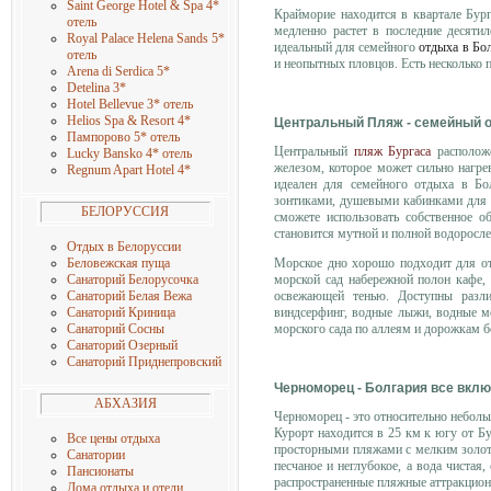
Saint George Hotel & Spa 4*
Крайморие находится в квартале Бург
отель
медленно растет в последние десяти
R
oyal Palace Helena Sands 5*
идеальный для семейного
отдыха в Бо
отель
и неопытных пловцов. Есть несколько
Arena di Serdica 5
*
Detelina 3
*
Hotel Bellevue 3* отель
Helios Spa & Resort 4
*
Центральный Пляж - семейный о
Пампорово 5* отель
Центральный
пляж Бургаса
расположе
Lucky Bansko 4* отель
железом, которое может сильно нагрев
Regnum Apart Hotel 4
*
идеален для семейного отдыха в Бо
зонтиками, душевыми кабинками для п
БЕЛОРУССИЯ
сможете использовать собственное о
становится мутной и полной водоросле
Отдых в Белоруссии
Морское дно хорошо подходит для от
Беловежская пуща
морской сад набережной полон кафе,
Санаторий Белорусочка
освежающей тенью. Доступны разли
Санаторий Белая Вежа
виндсерфинг, водные лыжи, водные мо
Санаторий Криница
морского сада по аллеям и дорожкам б
Санаторий Сосны
Санаторий Озерный
Санаторий Приднепровский
Черноморец - Болгария все вкл
АБХАЗИЯ
Черноморец - это относительно неболь
Курорт находится в 25 км к югу от Бу
Все цены отдыха
просторными пляжами с мелким золоти
Санатории
песчаное и неглубокое, а вода чистая
Пансионаты
распространенные пляжные аттракционы
Дома отдыха и отели