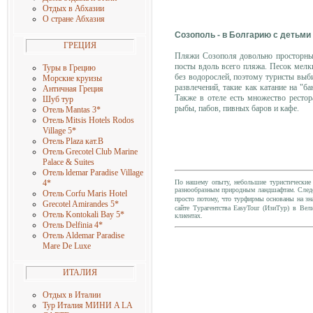
Отдых в Абхазии
О стране Абхазия
Созополь - в Болгарию с детьми
ГРЕЦИЯ
Пляжи Созополя довольно просторные
посты вдоль всего пляжа. Песок мелк
Туры в Грецию
без водорослей, поэтому туристы выб
Морские круизы
развлечений, такие как катание на "
Античная Греция
Также в отеле есть множество ресто
Шуб тур
рыбы, пабов, пивных баров и кафе.
Отель Mantas 3
*
Отель Mitsis Hotels Rodos
Village 5
*
Отель Plaza кат.B
Отель Grecotel Club Marine
Palace & Suites
Отель ldemar Paradise Village
По нашему опыту, небольшие туристические 
4
*
разнообразным природным ландшафтам. Следов
Отель Corfu Maris Hotel
просто потому, что турфирмы основаны на зн
Grecotel Amirandes 5
*
сайте Турагентства EasyTour (ИзиТур) в Ве
Отель Kontokali Bay 5
*
клиентах.
Отель Delfinia 4
*
Отель Aldemar Paradise
Mare De Luxe
ИТАЛИЯ
Отдых в Италии
Тур Италия МИНИ A LA