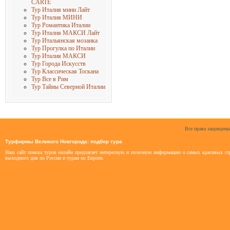
CARTE
Тур Италия мини Лайт
Тур Италия МИНИ
Тур Романтика Италии
Тур Италия МАКСИ Лайт
Тур Итальянская мозаика
Тур Прогулка по Италии
Тур Италия МАКСИ
Тур Города Искусств
Тур Классическая Тоскана
Тур Все в Рим
Тур Тайны Северной Италии
Все права защищены
Турфирмы Великого Новгорода: подбор тура
Наш сайт поиска туров онлайн предлагает интересную и полезную информацию о самых красивых стр
выходного дня по России и турам по Европе.