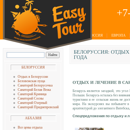
+7
РОССИЯ
ЕВРОПА
БЕЛОРУССИЯ:
ОТДЫХ 
ГОДА
БЕЛОРУССИЯ
Отдых в Белоруссии
Беловежская пуща
ОТДЫХ И ЛЕЧЕНИЕ В СА
Санаторий Белорусочка
Санаторий Белая Вежа
Беларусь является загадкой, это уго
Санаторий Криница
Польши. Беларусь осталась без внима
Санаторий Сосны
туристами и ее сельская жизнь не дос
Санаторий Озерный
мира. На экскурсиях вы побываете в
Санаторий Приднепровский
архитектурой до элегантного Витебска
Спецпредложения по отдыху и л
АБХАЗИЯ
Все цены отдыха