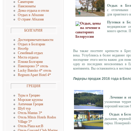
Санатории
Отдых в Бел
Пансионаты
с отличными 
Дома отдыха и отели
для приятного в
Отдых в Абхазии
О стране Абхазия
Путевки в Бе
медицинские с
БОЛГАРИЯ
много цветов. П
Достопримечательности
Отдых в Болгарии
Несебр
Вы также посетите крепости в Брес
Семейный отдых
века. Углубляясь в более недавнее п
Места отдыха
посещение этого места важно для пон
Пляжи Болгарии
одну из последних неосвоенных в Ев
Пампорово 5* отель
континента. Вы остановитесь в местны
Lucky Bansko 4* отель
Regnum Apart Hotel 4
*
Лидеры продаж 2016 года в Бел
ГРЕЦИЯ
Туры в Грецию
Лечение и от
Морские круизы
ухоженная террит
Античная Греция
хороший массаж
Шуб тур
Отель Mantas 3
*
Отдых в Бело
Отель Mitsis Hotels Rodos
дыхания, нервной
Village 5
*
парка. Номерной 
Отель Plaza кат.B
Отель Grecotel Club Marine