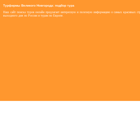
Турфирмы Великого Новгорода: подбор тура
Наш сайт поиска туров онлайн предлагает интересную и полезную информацию о самых красивых стр
выходного дня по России и турам по Европе.