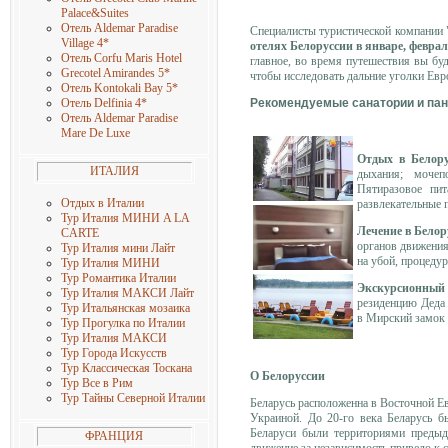
Palace&Suites
Отель Aldemar Paradise
Специалисты туристической компании 
Village 4
*
отелях Белоруссии в январе, феврале
Отель Corfu Maris Hotel
главное, во время путешествия вы буд
Grecotel Amirandes 5
*
чтобы исследовать дальние уголки Евр
Отель Kontokali Bay 5
*
Рекомендуемые санатории и пан
Отель Delfinia 4
*
Отель Aldemar Paradise
Mare De Luxe
Отдых в Белору
ИТАЛИЯ
дыхания; мочеп
Пятиразовое пит
Отдых в Италии
развлекательные 
Тур Италия МИНИ A LA
Лечение в Белор
CARTE
органов движения
Тур Италия мини Лайт
на убой, процеду
Тур Италия МИНИ
Тур Романтика Италии
Экскурсионный
Тур Италия МАКСИ Лайт
резиденцию Деда 
Тур Итальянская мозаика
в Мирский замок 
Тур Прогулка по Италии
Тур Италия МАКСИ
Тур Города Искусств
Тур Классическая Тоскана
О Белоруссии
Тур Все в Рим
Тур Тайны Северной Италии
Беларусь расположенна в Восточной Е
Украиной.
До 20-го века Беларусь б
Беларуси были территориями предыд
ФРАНЦИЯ
движение за независимость привело к 