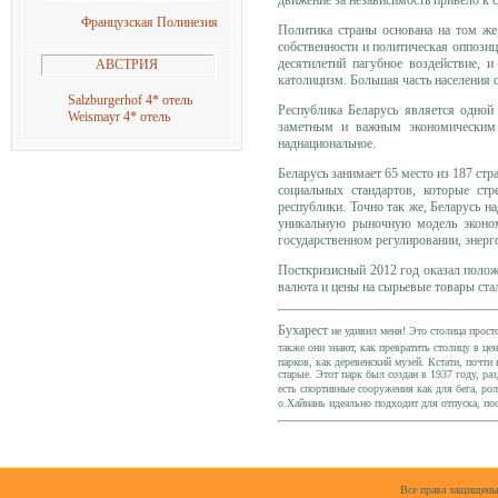
Французская Полинезия
Политика страны основана на том же
собственности и политическая оппозиц
десятилетий пагубное воздействие, и
АВСТРИЯ
католицизм. Большая часть населения 
Salzburgerhof 4* отель
Республика Беларусь является одно
Weismayr 4* отель
заметным и важным экономическим 
наднациональное.
Беларусь занимает 65 место из 187 стр
социальных стандартов, которые ст
республики.
Точно так же, Беларусь н
уникальную рыночную модель экономи
государственном регулировании, энер
Посткризисный 2012 год оказал положи
валюта и цены на сырьевые товары ста
Бухарест
не удивил меня! Это столица прост
также они знают, как превратить столицу в ц
парков, как деревенский музей. Кстати, почти
старые. Этот парк был создан в 1937 году, ра
есть спортивные сооружения как для бега, рол
о.Хайнань идеально подходит для отпуска, по
Все права защищены