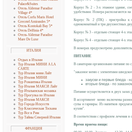
Palace&Suites
Корпус № 2 - 3-х этажное здание, с
Отель Aldemar Paradise
удобствами. Номера располагаются на 
Village 4
*
Отель Corfu Maris Hotel
Корпус № 2 (ПК) - пристройка к к
Grecotel Amirandes 5
*
однокомнатный и три двухместных дву
Отель Kontokali Bay 5
*
Отель Delfinia 4
*
Корпус № 3 - отдельно стоящее 4-х эт
Отель Aldemar Paradise
Mare De Luxe
Корпус № 4 - отдельно стоящее 4-х э
В номерах предусмотрено дополнительн
ИТАЛИЯ
ПИТАНИЕ
Отдых в Италии
В санатории организовано питание по 
Тур Италия МИНИ A LA
CARTE
"заказное меню с элементами шведског
Тур Италия мини Лайт
Тур Италия МИНИ
закуски и первые блюда - н
Тур Романтика Италии
вторые блюда - по заказно
Тур Италия МАКСИ Лайт
Тур Итальянская мозаика
Питание осуществляется в двух залах 
Тур Прогулка по Италии
В ассортимент меню включены разнооб
Тур Италия МАКСИ
супы и гарниры. Из напитков предлага
Тур Города Искусств
кухни".
Тур Классическая Тоскана
Тур Все в Рим
В соответствии с профилем лечения в 
Тур Тайны Северной Италии
Время приема пищи:
ФРАНЦИЯ