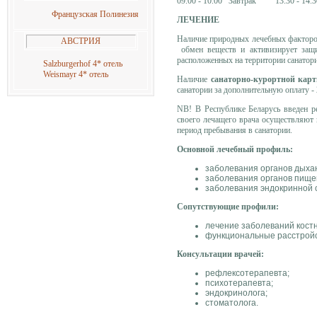
09.00 - 10.00 Завтрак 13.30 - 14
Французская Полинезия
ЛЕЧЕНИЕ
Наличие природных лечебных факторов
АВСТРИЯ
обмен веществ и активизирует защи
расположенных на территории санатория
Salzburgerhof 4* отель
Weismayr 4* отель
Наличие
санаторно-курортной кар
санатории за дополнительную оплату - 
NB! В Республике Беларусь введен р
своего лечащего врача осуществляют 
период пребывания в санатории.
Основной лечебный профиль:
заболевания органов дыхан
заболевания органов пище
заболевания эндокринной 
Сопутствующие профили:
лечение заболеваний кост
функциональные расстройс
Консультации врачей:
рефлексотерапевта;
психотерапевта;
эндокринолога;
стоматолога.