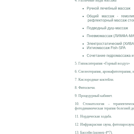
4. Различные виды массажа
Ручной лечебный массаж
Общий массаж - гемолим
рефлекторный массаж сто
Подводный душ-массаж
Пневмомассаж (ЛИМФА-МАТ)
Электростатический (ХИВА
Ихтиомассаж Fish-SPA
Сочетание гидромассажа и
5. Гипокситерапия «Горный воздух»
6. Спелеотерапия, аромафитотерапия, 
7. Кислородные коктейли.
8. Фитосвечи.
9. Процедурный кабинет.
10. Стоматология – терапевтичес
фотодинамическая терапия болезней де
11. Нордическая ходьба.
12. Инфракрасная сауна, фитопаросаун
13. Бассейн (размер 4*7).