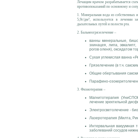
Лечащим врачом разрабатывается схем
противопоказаний по основному и со
1. Минеральная вода из собственных и
5,9г/дм³, используется в лечении 
дыхательных путей и полости рта.
2. Бальнеогрязелечение –
ванны минеральные, бишо
эхинацея, липа, эвкалипт
рогов оленя), оксидатом т
Сухая углекислая ванна «Р
Грязелечение (в т.ч. сакс
Общие обертывания сакски
Парафино-озокеритолече
3. Физиотерапия –
Магнитотерапия (УниСПОК
лечение эректильной дисф
Электросветолечение - био
Лазеротерапия (Милта, Рик
Интервальная вакуумная т
заболеваний сосудов нижни