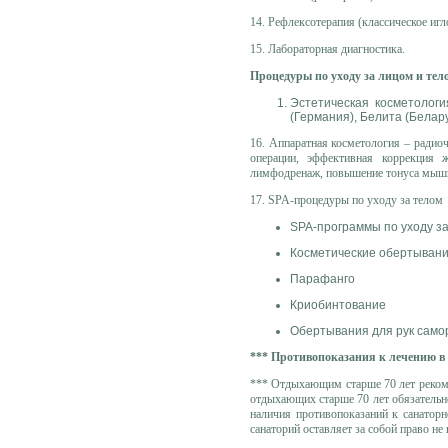
14. Рефлексотерапия (классическое иг
15. Лабораторная диагностика.
Процедуры по уходу за лицом и тел
Эстетическая косметолог
(Германия), Белита (Белару
16. Аппаратная косметология – радио
операции, эффективная коррекция 
лимфодренаж, повышение тонуса мышц
17. SPA-процедуры по уходу за телом
SPA-программы по уходу з
Косметические обертывани
Парафанго
Криобинтование
Обертывания для рук сам
*** Противопоказания к лечению в
*** Отдыхающим старше 70 лет рекоме
отдыхающих старше 70 лет обязательно
наличия противопоказаний к санаторн
санаторий оставляет за собой право н