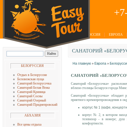
+7
РОССИЯ
ЕВРОПА
САНАТОРИЙ
«БЕЛОРУ
На главную
Европа
Белорусси
»
»
БЕЛОРУССИЯ
Отдых в Белоруссии
САНАТОРИЙ «БЕЛОРУСО
Беловежская пуща
Санаторий Белорусочка
Санаторий «Белорусочка» расположен 
Санаторий Белая Вежа
вблизи столицы Беларуси города Минс
Санаторий Криница
Санаторий «Белорусочка» обладает 
Санаторий Сосны
приятного времяпрепровождения в ок
Санаторий Озерный
Санаторий Приднепровский
корпус № 1 (кафе, концерт
корпус № 2, в котором наход
АБХАЗИЯ
телевизор - в номере; душ 
комфортности.
Все цены отдыха