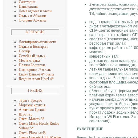
Санатории
2 четырехэтажных жилых корпу
Пансионаты
двухместные двухкомнатные но
Дома отдыха и отели
ТВ, чайник, холодильник; дву
Отдых в Абхазии
О стране Абхазия
водно-оздоровительный цен
лифт в четырехэтажном леч
СПА-центр: лечебные ванн
БОЛГАРИЯ
салон красоты: кабинет СП
спортзал (тренажеры, наст
Достопримечательности
ресторан (три зала);
Отдых в Болгарии
кафе (время работы с 11.00
Несебр
магазин;
Семейный отдых
концертный зал;
Места отдыха
детская игровая площадка;
воллейбольная площадка;
Пляжи Болгарии
летняя танцевальная площ
Пампорово 5* отель
пляж для принятия солнечн
Lucky Bansko 4* отель
зона отдыха: беседки с ман
Regnum Apart Hotel 4
*
смотровая площадка-бесед
библиотека;
ГРЕЦИЯ
обменный пункт (время рабо
платная охраняемая автос
наличие сейфа для отдыхаю
Туры в Грецию
услуга по стирке белья (доп
Морские круизы
пункт проката (велосипеды,
Античная Греция
прокат лодок и водных вело
Шуб тур
Интернет Wi-Fi в холле 2 
Отель Mantas 3
*
санатория).
Отель Mitsis Hotels Rodos
Village 5
*
РАЗМЕЩЕНИЕ
Отель Plaza кат.B
Корпус № 1 - отдельно стоящее 2-х эт
Отель Grecotel Club Marine