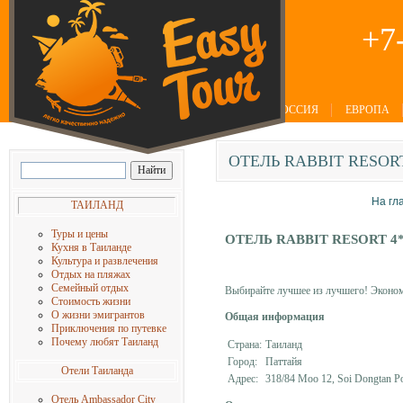
+7
РОССИЯ
ЕВРОПА
ОТЕЛЬ
RABBIT RESORT
На гл
ТАИЛАНД
Туры и цены
ОТЕЛЬ
RABBIT RESORT 4
Кухня в Таиланде
Культура и развлечения
Отдых на пляжах
Семейный отдых
Выбирайте лучшее из лучшего! Экономи
Стоимость жизни
О жизни эмигрантов
Общая информаци
я
Приключения по путевке
Почему любят Таиланд
Страна:
Таиланд
Город:
Паттайя
Отели
Таиланда
Адрес:
318/84 Moo 12, Soi Dongtan Pol
Отель Ambassador City