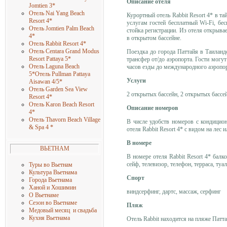
Описание отеля
Jomtien 3*
Отель Nai Yang Beach
Курортный отель Rabbit Resort 4* в т
Resort 4*
услугам гостей бесплатный Wi-Fi, бес
Отель Jomtien Palm Beach
стойка регистрации. Из отеля открывае
4*
в открытом бассейне.
Отель Rabbit Resort 4*
Отель Centara Grand Modus
Поездка до города Паттайя в Таиланд
Resort Pattaya 5*
трансфер от/до аэропорта. Гости могут
Отель Laguna Beach
часов езды до международного аэропо
5*
Отель Pullman Pattaya
Услуги
Aisawan 4/5*
Отель Garden Sea View
2 открытых бассейн, 2 открытых бассейн
Resort 4*
Отель Karon Beach Resort
Описание номеров
4*
Отель Thavorn Beach
Village
В числе удобств номеров с кондицион
& Spa 4 *
отеля Rabbit Resort 4* с видом на лес 
В номере
ВЬЕТНАМ
В номере отеля Rabbit Resort 4* балко
сейф, телевизор, телефон, терраса, туа
Туры во Вьетнам
Культура Вьетнама
Спорт
Города Вьетнама
Ханой и Хошимин
виндсерфинг, дартс, массаж, серфинг
О Вьетнаме
Сезон во Вьетнаме
Пляж
Медовый месяц и свадьба
Кухня Вьетнама
Отель Rabbit находится на пляже Патт