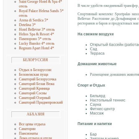
Saint George Hotel & Spa 4*
В числе удобств ежедневный трансфер 
отель
R
oyal Palace Helena Sands 5*
Спортивный комплекс Sportpalas нах
отель
Bellevue. Расстояние до Дельфинария с
Arena di Serdica 5
*
ресторанов и баров и продуктовых маг
Detelina 3
*
Hotel Bellevue 3* отель
На свежем воздухе
Helios Spa & Resort 4
*
Пампорово 5* отель
Lucky Bansko 4* отель
Открытый бассейн (работа
Regnum Apart Hotel 4
*
Сад
Терраса
БЕЛОРУССИЯ
Домашние животные
Отдых в Белоруссии
Беловежская пуща
Размещение домашних животных
Санаторий Белорусочка
Санаторий Белая Вежа
Спорт и Отдых
Санаторий Криница
Санаторий Сосны
Бильярд
Санаторий Озерный
Настольный теннис
Санаторий Приднепровский
Сауна
Фитнес-центр
Массаж
АБХАЗИЯ
Питание и напитки
Все цены отдыха
Санатории
Пансионаты
Бар
Дома отдыха и отели
Завтрак в номер