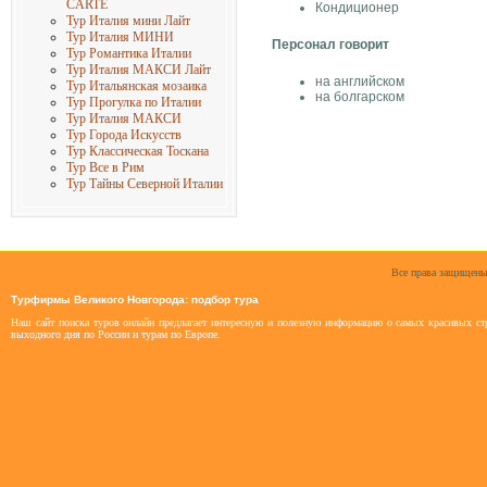
CARTE
Кондиционер
Тур Италия мини Лайт
Тур Италия МИНИ
Персонал говорит
Тур Романтика Италии
Тур Италия МАКСИ Лайт
на английском
Тур Итальянская мозаика
на болгарском
Тур Прогулка по Италии
Тур Италия МАКСИ
Тур Города Искусств
Тур Классическая Тоскана
Тур Все в Рим
Тур Тайны Северной Италии
Все права защищены
Турфирмы Великого Новгорода: подбор тура
Наш сайт поиска туров онлайн предлагает интересную и полезную информацию о самых красивых стр
выходного дня по России и турам по Европе.