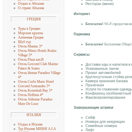
Отдых в Абхазии
Ресторан (меню)
О стране Абхазия
Интернет
ГРЕЦИЯ
Бесплатно!
Wi-Fi предоставля
Туры в Грецию
Морские круизы
Парковка
Античная Греция
Шуб тур
Бесплатно!
Бесплатная Обществ
Отель Mantas 3
*
Отель Mitsis Hotels Rodos
Сервисы
Village 5
*
Отель Plaza кат.B
Отель Grecotel Club Marine
Доставка еды и напитков в
Palace & Suites
Упакованные ланчи
Отель ldemar Paradise Village
Прокат автомобилей
Круглосуточная стойка рег
4
*
Камера хранения багажа
Отель Corfu Maris Hotel
Прачечная
Grecotel Amirandes 5
*
Услуги по глажению одежд
Отель Kontokali Bay 5
*
Конференц-зал/банкетный
Отель Delfinia 4
*
Факс/ксерокопирование
Отель Aldemar Paradise
Mare De Luxe
Завершающие штрихи
ИТАЛИЯ
Сейф
Номера для некурящих
Отдых в Италии
Семейные номера
Тур Италия МИНИ A LA
Лифт