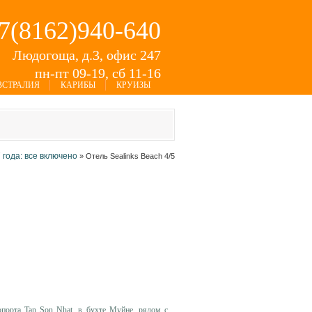
+7(8162)940-640
Людогоща, д.3, офис 247
пн-пт 09-19, сб 11-16
ВСТРАЛИЯ
КАРИБЫ
КРУИЗЫ
 года: все включено
»
Отель Sealinks Beach 4/5
порта Tan Son Nhat, в бухте Муйне, рядом с