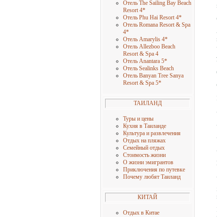
Отель The Sailing Bay Beach
Resort 4*
Отель Phu Hai Resort 4
*
Отель Romana Resort & Spa
4
*
Отель Amarylis 4
*
Отель Allezboo Beach
Resort & Spa 4
Отель Anantara 5
*
Отель Sealinks Beach
Отель Banyan Tree Sanya
Resort & Spa 5
*
ТАИЛАНД
Туры и цены
Кухня в Таиланде
Культура и развлечения
Отдых на пляжах
Семейный отдых
Стоимость жизни
О жизни эмигрантов
Приключения по путевке
Почему любят Таиланд
КИТАЙ
Отдых в Китае