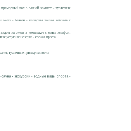
 - мраморный пол в ванной комнате - туалетные
и океан - балкон - шикарная ванная комната с
 с видом на океан в комплекте с мини-гольфом,
ные услуги консьержа - свежая пресса.
туалет, туалетные принадлежности
- сауна - экскурсии - водные виды спорта -