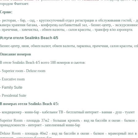
городом Фантхиет.
Сервис
:
- ресторан, - бар, - сад, - круглосуточный отдел регистрации и обслуживания гостей, - д
камера хранения багажа, - конференц-зал/банкетный зал, - бизнес-центр, - экскурсионное
- прачечная, - химчистка, - обмен валюты, - салон красоты, - трансфер в/из аэропорта.
Услуги отеля Sealinks Beach 4/5
бизнес-центр, няня, обмен валют, обмен валюты, парковка, прачечная, салон красоты, с
Описание номеров
В отеле Sealinks Beach 4/5 всего 188 номеров и сьютов:
- Superior room - Deluxe room
- Executive room
- Family Suite
- Presidental Suite
В номерах отеля Sealinks Beach 4/5:
- кондиционер - мини-бар - кабельное ТВ - бесплатный интернет - ванная - душ - туалет
Superior Room - площадь 37м2 - большая кровать - вид на бассейн и океан - балкон 
принадлежности - интернет - заполненный мини-бар
Deluxe Room - площадь 46м2 - вид на бассейн и океан - балкон - мраморный пол в 
интернет - заполненный мини-бар