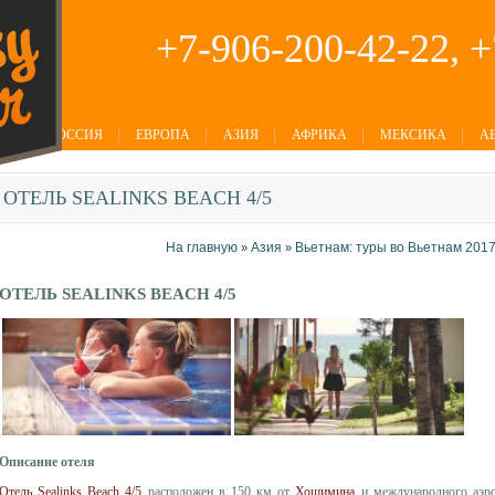
+7-906-200-42-22, 
РОССИЯ
ЕВРОПА
АЗИЯ
АФРИКА
МЕКСИКА
А
ОТЕЛЬ
SEALINKS BEACH 4/5
На главную
Азия
Вьетнам: туры во Вьетнам 2017
»
»
ОТЕЛЬ SEALINKS BEACH 4/5
Описание отеля
Отель Sealinks Beach 4/5
расположен в 150 км от
Хошимина
и международного аэро