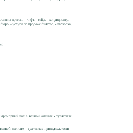
оставка прессы, - лифт, - сейф, - кондиционер, -
 бюро, - услуги по продаже билетов, - парковка,
ейф
- мраморный пол в ванной комнате - туалетные
ванной комнате - туалетные принадлежности -