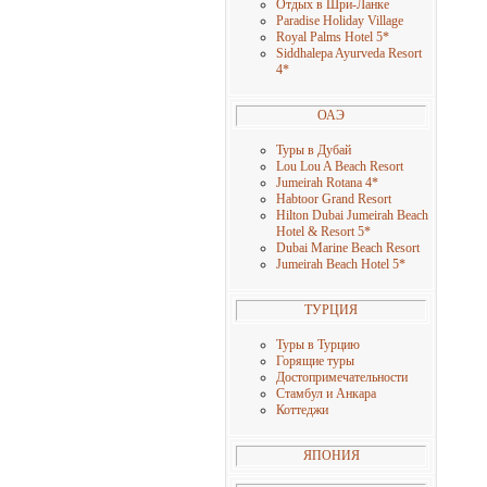
Отдых в Шри-Ланке
Paradise Holiday Village
Royal Palms Hotel 5
*
Siddhalepa Ayurveda Resort
4
*
ОАЭ
Туры в Дубай
Lou Lou A Beach Resort
Jumeirah Rotana 4
*
Habtoor Grand Resort
Hilton Dubai Jumeirah Beach
Hotel & Resort 5
*
Dubai Marine Beach Resort
Jumeirah Beach Hotel 5
*
ТУРЦИЯ
Туры в Турцию
Горящие туры
Достопримечательности
Стамбул и Анкара
Коттеджи
ЯПОНИЯ