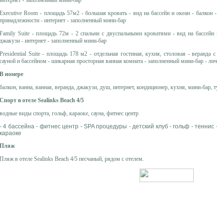
Executive Room - площадь 57м2 - большая кровать - вид на бассейн и океан - балкон
принадлежности - интернет - заполненный мини-бар
Family Suite - площадь 72м - 2 спальни с двуспальными кроватями - вид на бассейн 
джакузи - интернет - заполненный мини-бар
Presidential Suite - площадь 178 м2 - отдельная гостиная, кухня, столовая - веранда
сауной и бассейном - шикарная просторная ванная комната - заполненный мини-бар - лич
В номере
балкон, ванна, ванная, веранда, джакузи, душ, интернет, кондиционер, кухня, мини-бар, 
Спорт в отеле Sealinks Beach 4/5
водные виды спорта, гольф, караоке, сауна, фитнес центр
- 4 бассейна - фитнес центр - SPA процедуры - детский клуб - гольф - теннис 
караоке
Пляж
Пляж в отеле Sealinks Beach 4/5 песчаный, рядом с отелем.