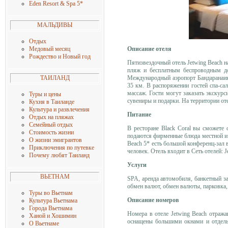
Eden Resort & Spa 5
*
МАЛЬДИВЫ
Отдых
Описание отеля
Медовый месяц
Рождество и Новый год
Пятизвездочный отель Jetwing Beach на
пляж и бесплатным беспроводным до
Международный аэропорт Бандаранаике
ТАИЛАНД
35 км. В распоряжении гостей спа-са
массаж. Гости могут заказать экскурс
Туры и цены
сувениры и подарки. На территории оте
Кухня в Таиланде
Культура и развлечения
Питание
Отдых на пляжах
Семейный отдых
В ресторане Black Coral вы сможете 
Стоимость жизни
подаются фирменные блюда местной и и
О жизни эмигрантов
Beach 5* есть большой конференц-зал в
Приключения по путевке
человек. Отель входит в Сеть отелей: Je
Почему любят Таиланд
Услуги
ВЬЕТНАМ
SPA, аренда автомобиля, банкетный зал
обмен валют, обмен валюты, парковка, 
Туры во Вьетнам
Описание номеров
Культура Вьетнама
Города Вьетнама
Номера в отеле Jetwing Beach отража
Ханой и Хошимин
оснащены большими окнами и отдель
О Вьетнаме