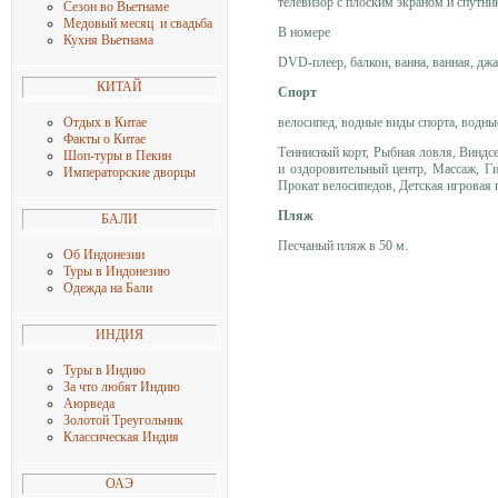
телевизор с плоским экраном и спутни
Сезон во Вьетнаме
Медовый месяц и свадьба
В номере
Кухня Вьетнама
DVD-плеер, балкон, ванна, ванная, джа
КИТАЙ
Спорт
велосипед, водные виды спорта, водны
Отдых в Китае
Факты о Китае
Теннисный корт, Рыбная ловля, Виндсе
Шоп-туры в Пекин
и оздоровительный центр, Массаж, Ги
Императорские дворцы
Прокат велосипедов, Детская игровая 
Пляж
БАЛИ
Песчаный пляж в 50 м.
Об Индонезии
Туры в Индонезию
Одежда на Бали
ИНДИЯ
Туры в Индию
За что любят Индию
Аюрведа
Золотой Треугольник
Классическая Индия
ОАЭ