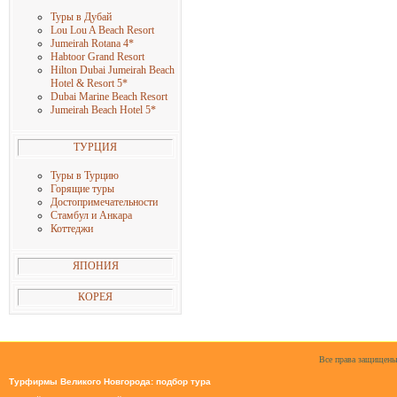
Туры в Дубай
Lou Lou A Beach Resort
Jumeirah Rotana 4
*
Habtoor Grand Resort
Hilton Dubai Jumeirah Beach
Hotel & Resort 5
*
Dubai Marine Beach Resort
Jumeirah Beach Hotel 5
*
ТУРЦИЯ
Туры в Турцию
Горящие туры
Достопримечательности
Стамбул и Анкара
Коттеджи
ЯПОНИЯ
КОРЕЯ
Все права защищены
Турфирмы Великого Новгорода: подбор тура