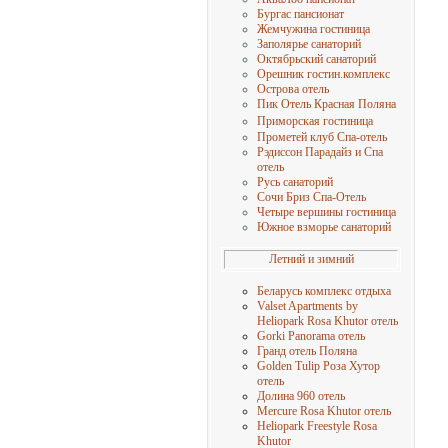
Бургас пансионат
Жемчужина гостиница
Заполярье санаторий
Октябрьский санаторий
Орешник гостин.комплекс
Острова отель
Пик Отель Красная Поляна
Приморская гостиница
Прометей клуб Спа-отель
Рэдиссон Парадайз и Спа
отель
Русь санаторий
Сочи Бриз Спа-Отель
Четыре вершины гостиница
Южное взморье санаторий
Летний и зимний
Беларусь комплекс отдыха
Valset Apartments by
Heliopark Rosa Khutor отель
Gorki Panorama отель
Гранд отель Поляна
Golden Tulip Роза Хутор
отель
Долина 960 отель
Mercure Rosa Khutor отель
Heliopark Freestyle Rosa
Khutor