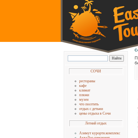
C
П
б
СОЧИ
рестораны
кафе
климат
пляжи
музеи
что посетить
отдых с детьм
и
цены отдыха в Сочи
Летний отдых
Азимут курортн.комплекс
АкваЛоо пансионат