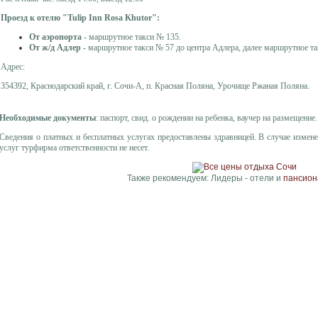
Проезд к отелю "Tulip Inn Rosa Khutor":
От аэропорта
- маршрутное такси № 135.
От ж/д Адлер
- маршрутное такси № 57 до центра Адлера, далее маршрутное та
Адрес:
354392, Краснодарский край, г. Сочи-А, п. Красная Поляна, Урочище Ржаная Поляна.
Необходимые документы
: паспорт, свид. о рождении на ребенка, ваучер на размещение.
Сведения о платных и бесплатных услугах предоставлены здравницей. В случае измен
услуг турфирма ответственности не несет.
Также рекомендуем: Лидеры - отели и
пансион