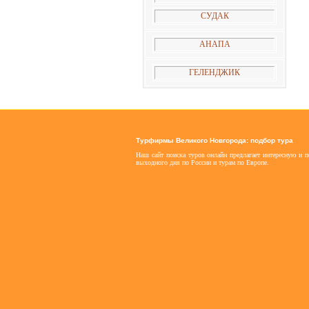
СУДАК
АНАПА
ГЕЛЕНДЖИК
Турфирмы Великого Новгорода: подбор тура
Наш сайт поиска туров онлайн предлагает интересную и 
выходного дня по России и турам по Европе.