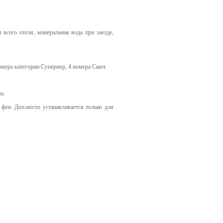
 всего отеля, минеральная вода при заезде,
омера категории Супериор, 4 номера Сьют.
н.
 фен. Доп.место устанавливается только для