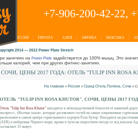
+7-906-200-42-22, 
РОССИЯ
ЕВРОПА
АЗИЯ
АФРИКА
МЕКСИКА
А
opyright 2014 — 2022 Power Plate Stretch
ри занятиях на
задействуется до 100% мышц. Это значит,
Power Plate
ольше калорий, чем при других фитнес-занятиях.
СОЧИ,
ЦЕНЫ 2017 ГОДА: ОТЕЛЬ "TULIP INN ROSA 
На главную
Россия
Гранд Отель Поляна, Сочи
»
»
»
С
ОТЕЛЬ "TULIP INN ROSA KHUTOR", СОЧИ, ЦЕНЫ 2017 ГО
Отель "Tulip Inn Rosa Khutor"
находится в непосредственной близости от канатной доро
экспресс», «Волчья скала», которые доставляют гостей на самые современные горнолыж
расположен в самом центре горнолыжного курорта Роза Хутор. Находится на расстояни
(AER) и побережья Черного моря, время в пути на скоростном поезде от ж/д вокзала А
составляет 35 минут.