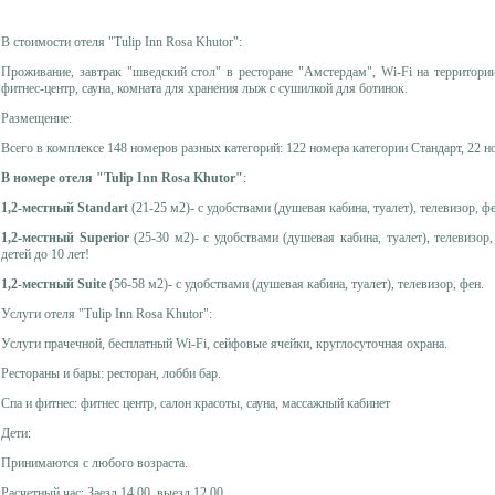
В стоимости отеля "Tulip Inn Rosa Khutor":
Проживание, завтрак "шведский стол" в ресторане "Амстердам", Wi-Fi на территории
фитнес-центр, сауна, комната для хранения лыж с сушилкой для ботинок.
Размещение:
Всего в комплексе 148 номеров разных категорий: 122 номера категории Стандарт, 22 н
В номере отеля "Tulip Inn Rosa Khutor"
:
1,2-местный Standart
(21-25 м2)- с удобствами (душевая кабина, туалет), телевизор, фе
1,2-местный Superior
(25-30 м2)- с удобствами (душевая кабина, туалет), телевизор,
детей до 10 лет!
1,2-местный Suite
(56-58 м2)- с удобствами (душевая кабина, туалет), телевизор, фен.
Услуги отеля "Tulip Inn Rosa Khutor":
Услуги прачечной, бесплатный Wi-Fi, сейфовые ячейки, круглосуточная охрана.
Рестораны и бары: ресторан, лобби бар.
Спа и фитнес: фитнес центр, салон красоты, сауна, массажный кабинет
Дети:
Принимаются с любого возраста.
Расчетный час: Заезд 14.00, выезд 12.00