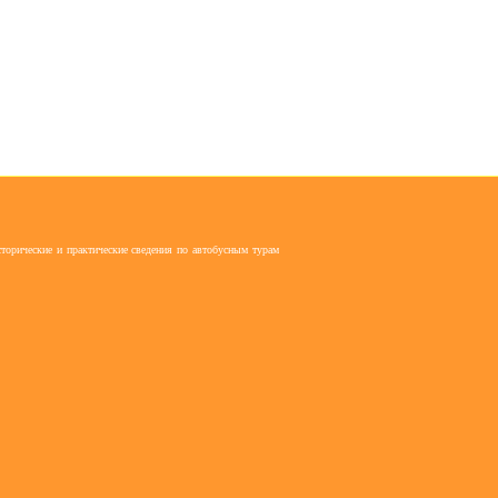
торические и практические сведения по автобусным турам