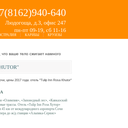
+7(8162)940-640
Людогоща, д.3, офис 247
пн-пт 09-19, сб 11-16
ВСТРАЛИЯ
КАРИБЫ
КРУИЗЫ
 что ваше тело сжигает намного
KHUTOR"
очи, цены 2017 года: отель "Tulip Inn Rosa Khutor"
ДА
ги «Олимпия», «Заповедный лес», «Кавказский
ные трассы. Отель «Tulip Inn Роза Хутор»
и 45 км от международного аэропорта Сочи
длера до ж/д станции «Альпика-Сервис»