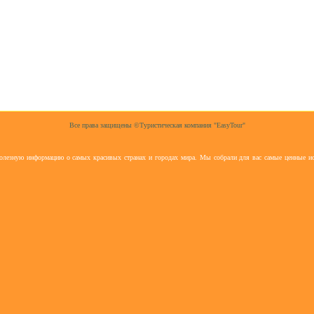
Все права защищены ©Туристическая компания "EasyTour"
полезную информацию о самых красивых странах и городах мира. Мы собрали для вас самые ценные ис