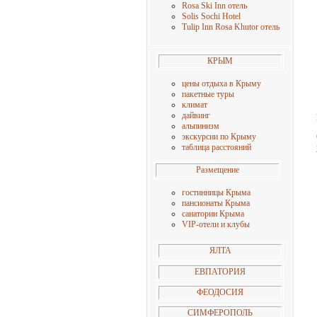
Rosa Ski Inn отель
Solis Sochi Hotel
Tulip Inn Rosa Khutor отель
КРЫМ
цены о
тдыха в Крыму
пакетные туры
климат
дайвинг
альпинизм
экскурсии по Крыму
таблица расстояний
Размещение
гостинницы Крыма
пансионаты Крыма
санатории Крыма
VIP-отели и клубы
ЯЛТА
ЕВПАТОРИЯ
ФЕОДОСИЯ
СИМФЕРОПОЛЬ