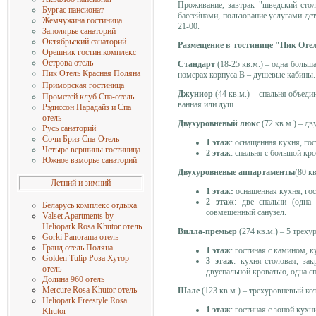
Проживание, завтрак "шведский стол
Бургас пансионат
бассейнами, пользование услугами дет
Жемчужина гостиница
21-00.
Заполярье санаторий
Октябрьский санаторий
Размещение в гостинице "Пик Оте
Орешник гостин.комплекс
Острова отель
Стандарт
(18-25 кв.м.) – одна боль
Пик Отель Красная Поляна
номерах корпуса В – душевые кабины.
Приморская гостиница
Джуниор
(44 кв.м.) – спальня объед
Прометей клуб Спа-отель
ванная или душ.
Рэдиссон Парадайз и Спа
отель
Двухуровневый люкс
(72 кв.м.) – д
Русь санаторий
Сочи Бриз Спа-Отель
1 этаж
: оснащенная кухня, гос
Четыре вершины гостиница
2 этаж
: спальня с большой кр
Южное взморье санаторий
Двухуровневые аппартаменты
(80 к
Летний и зимний
1 этаж:
оснащенная кухня, гос
2 этаж
: две спальни (одна
Беларусь комплекс отдыха
совмещенный санузел.
Valset Apartments by
Heliopark Rosa Khutor отель
Вилла-премьер
(274 кв.м.) – 5 трех
Gorki Panorama отель
Гранд отель Поляна
1 этаж
: гостиная с камином, к
Golden Tulip Роза Хутор
3 этаж
: кухня-столовая, за
отель
двуспальной кроватью, одна с
Долина 960 отель
Mercure Rosa Khutor отель
Шале
(123 кв.м.) – трехуровневый ко
Heliopark Freestyle Rosa
1 этаж
: гостиная с зоной кухн
Khutor