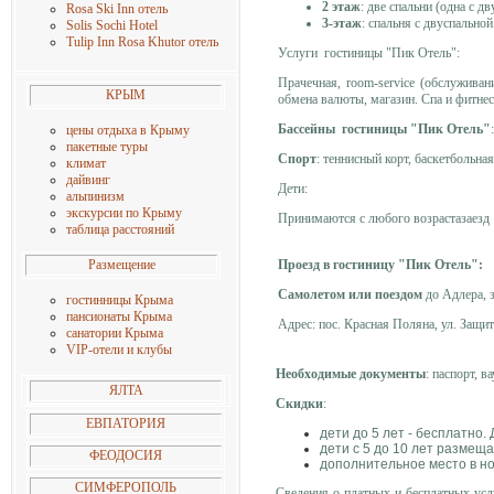
2 этаж
: две спальни (одна с д
Rosa Ski Inn отель
3-этаж
: спальня с двуспальной
Solis Sochi Hotel
Tulip Inn Rosa Khutor отель
Услуги гостиницы "Пик Отель":
Прачечная, room-service (обслужива
КРЫМ
обмена валюты, магазин. Спа и фитнес
Бассейны гостиницы "Пик Отель"
цены о
тдыха в Крыму
пакетные туры
Спорт
: теннисный корт, баскетбольна
климат
дайвинг
Дети:
альпинизм
экскурсии по Крыму
Принимаются с любого возрастазаезд 1
таблица расстояний
Проезд в гостиницу "Пик Отель":
Размещение
Самолетом или поездом
до Адлера, 
гостинницы Крыма
пансионаты Крыма
Адрес: пос. Красная Поляна, ул. Защит
санатории Крыма
VIP-отели и клубы
Необходимые документы
: паспорт, в
ЯЛТА
Скидки
:
ЕВПАТОРИЯ
дети до 5 лет - бесплатно.
дети с 5 до 10 лет размещ
ФЕОДОСИЯ
дополнительное место в но
СИМФЕРОПОЛЬ
Сведения о платных и бесплатных усл