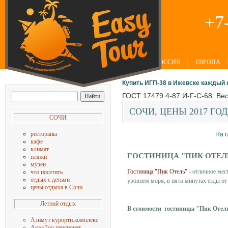
+7
РОССИЯ
ЕВРОПА
Купить ИГП-38 в Ижевске каждый 
ГОСТ 17479.4-87 И-Г-С-68. Вес/
СОЧИ,
ЦЕНЫ 2017 ГОД
СОЧИ
рестораны
На 
кафе
климат
ГОСТИНИЦА "ПИК ОТЕЛЬ
пляжи
музеи
Гостиница "Пик Отель"
- отличное мес
что посетить
отдых с детьм
и
уровнем моря, в пяти минутах езды от
цены отдыха в Сочи
Летний отдых
В стоимости гостиницы "Пик Отел
Азимут курортн.комплекс
АкваЛоо пансионат