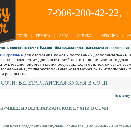
+7-906-200-42-22, 
РОССИЯ
ЕВРОПА
АЗИЯ
АФРИКА
МЕКСИКА
А
упить дровяные печи в Казани - без посредников, напрямую от производител
для отопления домов - постоянный, дополнительный и
ечи дровяные
азани. Применение дровяных печей для отопления частного дома 
спользования энергетических ресурсов. Если есть техническая во
азоснабжения, то твердотопливный котёл может быть использован т
ли резервного.
СОЧИ:
ВЕГЕТАРИАНСКАЯ КУХНЯ В СОЧИ
На главну
ЛУЧШЕЕ ИЗ ВЕГЕТАРИАНСКОЙ КУХНИ В СОЧИ
Сочи может предложить вам вкусные и по-настоящему уникальные местные 