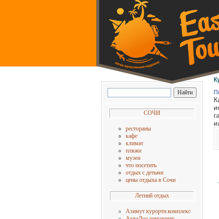
К
П
К
и
СОЧИ
г
и
рестораны
кафе
климат
пляжи
музеи
что посетить
отдых с детьм
и
цены отдыха в Сочи
Летний отдых
Азимут курортн.комплекс
АкваЛоо пансионат