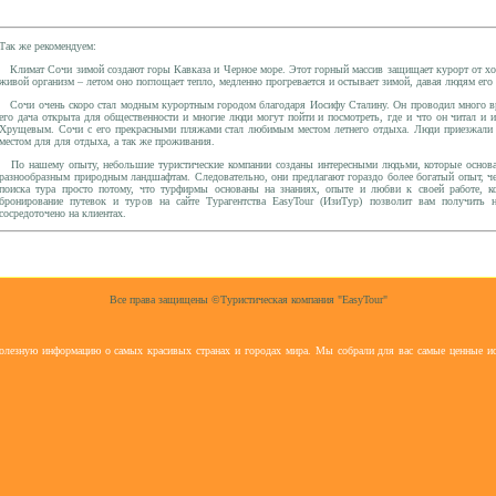
Так же рекомендуем:
Климат
Сочи зимой
создают горы Кавказа и Черное море. Этот горный массив защищает курорт от хол
живой организм – летом оно поглощает тепло, медленно прогревается и остывает зимой, давая людям его 
Сочи очень скоро стал модным
курортным городом
благодаря Иосифу Сталину. Он проводил много вр
его дача открыта для общественности и многие люди могут пойти и посмотреть, где и что он читал и
Хрущевым. Сочи с его прекрасными пляжами стал любимым местом летнего отдыха. Люди приезжали с
местом для для отдыха, а так же проживания.
По нашему опыту, небольшие туристические компании созданы интересными людьми, которые основа
разнообразным природным ландшафтам. Следовательно, они предлагают гораздо более богатый опыт, ч
поиска тура просто потому, что турфирмы основаны на знаниях, опыте и любви к своей работе, к
бронирование путевок и туров на сайте Турагентства EasyTour (ИзиТур) позволит вам получить
сосредоточено на клиентах.
Все права защищены ©Туристическая компания "EasyTour"
полезную информацию о самых красивых странах и городах мира. Мы собрали для вас самые ценные ис