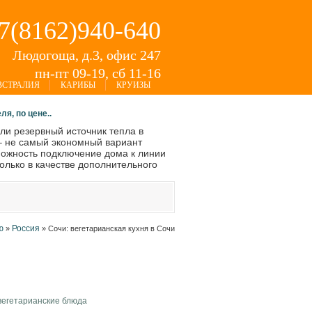
+7(8162)940-640
Людогоща, д.3, офис 247
пн-пт 09-19, сб 11-16
ВСТРАЛИЯ
КАРИБЫ
КРУИЗЫ
я, по цене..
ли резервный источник тепла в
– не самый экономный вариант
зможность подключение дома к линии
олько в качестве дополнительного
ю
Россия
»
»
Сочи: вегетарианская кухня в Сочи
вегетарианские блюда