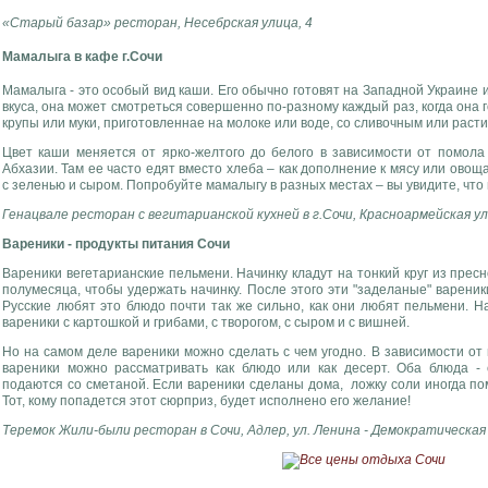
«Старый базар» ресторан, Несебрская улица, 4
Мамалыга в кафе г.Сочи
Мамалыга - это особый вид каши. Его обычно готовят на Западной Украине 
вкуса, она может смотреться совершенно по-разному каждый раз, когда она г
крупы или муки, приготовленнае на молоке или воде, со сливочным или раст
Цвет каши меняется от ярко-желтого до белого в зависимости от помола
Абхазии. Там ее часто едят вместо хлеба – как дополнение к мясу или ово
с зеленью и сыром. Попробуйте мамалыгу в разных местах – вы увидите, что 
Генацвале ресторан с вегитарианской кухней в г.Сочи, Красноармейская ул
Вареники - продукты питания Сочи
Вареники вегетарианские пельмени. Начинку кладут на тонкий круг из пресн
полумесяца, чтобы удержать начинку. После этого эти "заделаные" вареник
Русские любят это блюдо почти так же сильно, как они любят пельмени. Н
вареники с картошкой и грибами, с творогом, с сыром и с вишней.
Но на самом деле вареники можно сделать с чем угодно. В зависимости от 
вареники можно рассматривать как блюдо или как десерт. Оба блюда -
подаются со сметаной. Если вареники сделаны дома, ложку соли иногда по
Тот, кому попадется этот сюрприз, будет исполнено его желание!
Теремок Жили-были
ресторан в Сочи
, Адлер, ул. Ленина - Демократическая 