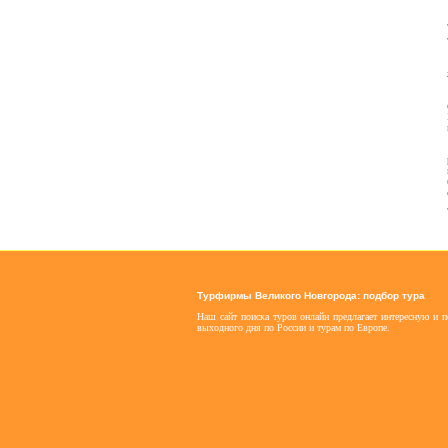
Турфирмы Великого Новгорода: подбор тура
Наш сайт поиска туров онлайн предлагает интересную и 
выходного дня по России и турам по Европе.