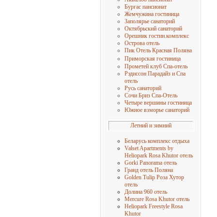
Бургас пансионат
Жемчужина гостиница
Заполярье санаторий
Октябрьский санаторий
Орешник гостин.комплекс
Острова отель
Пик Отель Красная Поляна
Приморская гостиница
Прометей клуб Спа-отель
Рэдиссон Парадайз и Спа
отель
Русь санаторий
Сочи Бриз Спа-Отель
Четыре вершины гостиница
Южное взморье санаторий
Летний и зимний
Беларусь комплекс отдыха
Valset Apartments by
Heliopark Rosa Khutor отель
Gorki Panorama отель
Гранд отель Поляна
Golden Tulip Роза Хутор
отель
Долина 960 отель
Mercure Rosa Khutor отель
Heliopark Freestyle Rosa
Khutor