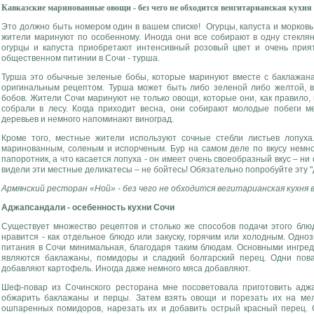
Кавказские маринованные овощи - без чего не обходится венгитарианская кухня
Это должно быть номером один в вашем списке! Огурцы, капуста и морковь
жители маринуют по особенному. Иногда они все собирают в одну стекля
огурцы и капуста приобретают интенсивный розовый цвет и очень прия
общественном питинии в Сочи - турша.
Турша это обычные зеленые бобы, которые маринуют вместе с баклажанам
оригинальным рецептом. Турша может быть либо зеленой либо желтой, в
бобов. Жители Сочи маринуют не только овощи, которые они, как правило, 
собрали в лесу. Когда приходит весна, они собирают молодые побеги ме
деревьев и немного напоминают виноград.
Кроме того, местные жители используют сочные стебли листьев лопуха
маринованным, соленым и испорченым. Бур на самом деле по вкусу немн
папоротник, а что касается лопуха - он имеет очень своеобразный вкус – ни
видели эти местные деликатесы – не бойтесь! Обязательно попробуйте эту "
Армянский ресторан «Ной» - без чего не обходится вегитарианская кухня в 
Аджапсандали - осебенность кухни Сочи
Существует множество рецептов и столько же способов подачи этого блюда
нравится - как отдельное блюдо или закуску, горячим или холодным. Одноз
питания в Сочи минимальная, благодаря таким блюдам. Основными ингре
являются баклажаны, помидоры и сладкий болгарский перец. Одни пова
добавляют картофель. Иногда даже немного мяса добавляют.
Шеф-повар из Сочинского ресторана мне посоветовала приготовить адж
обжарить баклажаны и перцы. Затем взять овощи и порезать их на мелк
ошпаренных помидоров, нарезать их и добавить острый красный перец. 