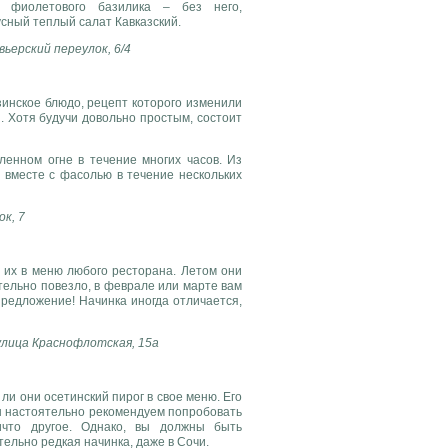
го фиолетового базилика – без него,
усный теплый салат Кавказский.
вьерский переулок, 6/4
зинское блюдо, рецепт которого изменили
. Хотя будучи довольно простым, состоит
енном огне в течение многих часов. Из
 вместе с фасолью в течение нескольких
ок, 7
 их в меню любого ресторана. Летом они
тельно повезло, в феврале или марте вам
редложение! Начинка иногда отличается,
 улица Краснофлотская, 15а
ли они осетинский пирог в свое меню. Его
ы настоятельно рекомендуем попробовать
ичто другое. Однако, вы должны быть
тельно редкая начинка, даже в Сочи.