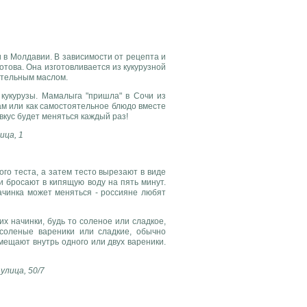
и в Молдавии. В зависимости от рецепта и
отова. Она изготовливается из кукурузной
ительным маслом.
 кукурузы. Мамалыга "пришла" в Сочи из
щам или как самостоятельное блюдо вместе
вкус будет меняться каждый раз!
ица, 1
ого теста, а затем тесто вырезают в виде
и бросают в кипящую воду на пять минут.
ачинка может меняться - россияне любят
их начинки, будь то соленое или сладкое,
 соленые вареники или сладкие, обычно
мещают внутрь одного или двух вареники.
улица, 50/7