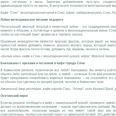
укроп, петрушку и кинзу. Закончив добавлением чуть-чуть сладко
аджабсандали просто не вкусен. В результате получается вегитарианский вк
Кафе "Сочи"- вегитарианская кухня в Сочи, адрес: набережная реки Сочи, Ри
Лобио вегитарианское питание недорого
Питательный, вкусный, богатый и пикантный лобио - это традиционное гру
немного в Абхазии, а потом еще и добили в многонациональную кухню Сочи
лобио из настоящий букет ароматов и терпкого запаха.
Основным ингредиентом является красная фасоль, которую варят на медл
пряностей можно добавить немного красного жгучего перца, который варят
часов. Когда фасоль почти готова, добавить лук, морковь, чеснок и зелень.
«Белые ночи» кафе в Сочи с вегитарианской кухней, адрес: Морской переул
Баклажаны с орехами и чесноком в кафе города Сочи
В Кавказском регионе, практически все любят баклажаны. Вы можете найти
обычно либо запеченые или на гриле, а зимой – соленые. Если вам исключи
будет предложено попробовать жареные баклажаны – не отклоняйте это п
но обычно они сделаны из грецких орехов, чеснока и Кавказских трав.
Амшенский двор ресторан, кафе города Сочи, "Адлер", село Казачий Брод,
Осетинский пирог
Если вы решили пообедать в кафе с национальной кухней, проверьте, имеют 
делают со всевозможными начинками – сыром, картофелем или грибами. М
все разнообразие, поскольку каждая из них имеет такой вкус как н
осмотрительны, пробуя осетинский пирог со свекольной ботвой. Это действи