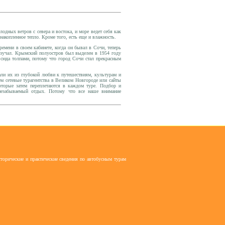
одных ветров с севера и востока, и море ведет себя как
накопленное тепло. Кроме того, есть еще и влажность.
емени в своем кабинете, когда он бывал в Сочи, теперь
 изучал. Крымский полуостров был выделен в 1954 году
юда толпами, потому что город Сочи стал прекрасным
ли их из глубокой любви к путешествиям, культурам и
ем сетевые
турагентства в Великом Новгороде
или сайты
оторые затем переплетаются в каждом туре. Подбор и
 незабываемый отдых. Потому что все наше внимание
торические и практические сведения по автобусным турам