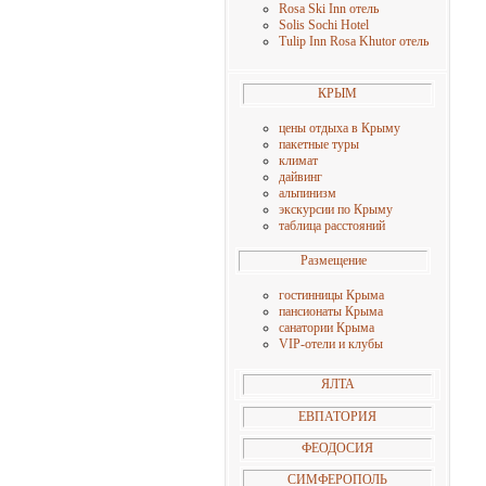
Rosa Ski Inn отель
Solis Sochi Hotel
Tulip Inn Rosa Khutor отель
КРЫМ
цены о
тдыха в Крыму
пакетные туры
климат
дайвинг
альпинизм
экскурсии по Крыму
таблица расстояний
Размещение
гостинницы Крыма
пансионаты Крыма
санатории Крыма
VIP-отели и клубы
ЯЛТА
ЕВПАТОРИЯ
ФЕОДОСИЯ
СИМФЕРОПОЛЬ