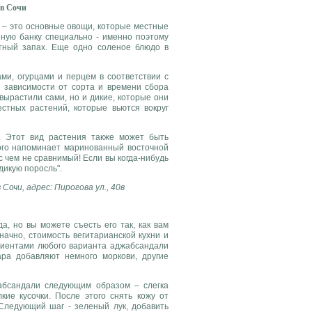
 в Сочи
 – это основные овощи, которые местные
нную банку специально - именно поэтому
тный запах. Еще одно соленое блюдо в
и, огурцами и перцем в соответствии с
 зависимости от сорта и времени сбора
вырастили сами, но и дикие, которые они
стных растений, которые вьются вокруг
. Этот вид растения также может быть
ого напоминает маринованный восточной
 с чем не сравнимый! Если вы когда-нибудь
дикую поросль".
Сочи, адрес: Пирогова ул., 40в
, но вы можете съесть его так, как вам
начно, стоимость вегитарианской кухни и
диентами любого варианта аджабсандали
ра добавляют немного моркови, другие
абсандали следующим образом – слегка
ие кусочки. После этого снять кожу от
Следующий шаг - зеленый лук, добавить