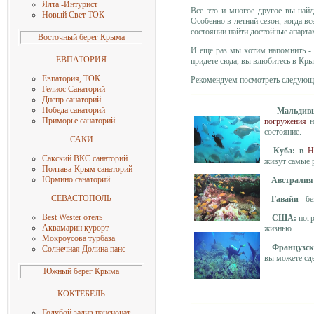
Ялта -Интурист
Все это и многое другое вы найд
Новый Свет ТОК
Особенно в летний сезон, когда в
состоянии найти достойные апартам
Восточный берег Крыма
И еще раз мы хотим напомнить - 
ЕВПАТОРИЯ
придете сюда, вы влюбитесь в Кры
Евпатория, ТОК
Рекомендуем посмотреть следующи
Гелиос Санаторий
Днепр санаторий
Победа санаторий
Мальди
Приморье санаторий
погружения
н
состояние.
САКИ
Куба: в
Н
Сакский ВКС санаторий
живут самые 
Полтава-Крым санаторий
Юрмино санаторий
Австралия
СЕВАСТОПОЛЬ
Гавайи
- бе
Best Wester отель
США:
пог
Аквамарин курорт
жизнью.
Мокроусова турбаз
а
Французск
Солнечная
Долина панс
вы можете сд
Южный берег Крыма
КОКТЕБЕЛЬ
Голубой залив пансионат