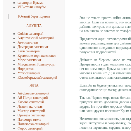
санатории Крыма
VIP-отели и клубы
Южный берег Крыма
Это не так-то просто найти акти
месяца. Если вы помните, это июл
АЛУШТА
дайвинг-центров, они должны выжи
но вам никто не ответит по телефо
Golden санаторий
Алуштинский санаторий
Предлагаем один пятизвездочный
Ателика отель
можем рекомендовать для дайвин
Демерджи пансионат
одно военно-воздушное подразделе
Киев санаторий
получения подробностей.
Крымские зори пансионат
Дайвинг на Черном море не та
Море пансиона
т
Прозрачность воды несколько хуж
Миндальная Роща
курорт
нет во всем мире. Крым за всю и
Норд отель
мировая война и т. д.) и самое и
Утес санаторий
очень впечатляют и вы становитес
Южнобережный санаторий
Если Вы не будете увлекаться тан
ЯЛТА
стандартные вещи: маску, дыхател
Ай-Даниль санаторий
Так как Черное море возле большин
Ай-Петри санаторий
придется плыть довольно далеко 
Кирова санаторий
мудры. Не трогайте морских обита
Левант эко-отель
или наши друзья посещают Крым м
Мисхор санаторий
Ореанда гостиница
Несомненно, возможность для отд
Пальмира отель
здесь экотуризм и экорыбалку, л
Понизовка санаторий
полет на параплане, серфинг и мор
Форос санаторий