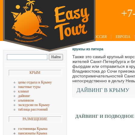
+7
РОССИЯ
ЕВРОПА
круизы из питера
Также это самый крупный морс
жителей Санкт-Петербурга и б
фьордам или отправиться в кру
Владивостока до Сочи приезжа
КРЫМ
достопримечательностей Санкт
непосредственно в дельту Невы
цены
отдыха в Крыму
пакетные туры
ДАЙВИНГ
В КРЫМУ
климат
дайвинг
альпинизм
экскурсии по Крыму
таблица расстояний
ДАЙВИНГ И ПОДВОДНОЕ
РАЗМЕЩЕНИЕ
гостинницы Крыма
пансионаты Крыма