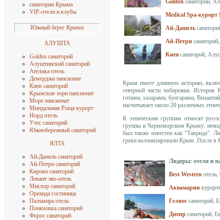
Golden
санаторий, А
санатории Крыма
VIP-отели и клубы
M
edical Spa-курорт
Южный берег Крыма
Ай-Даниль
санаторий
Ай-Петри
санаторий,
АЛУШТА
Киев
санаторий, Алу
Golden санаторий
Алуштинский санаторий
Ателика отель
Демерджи пансионат
Крым имеет длинную историю, включ
Киев санаторий
северной части побережья. История 
Крымские зори пансионат
готами, хазарами, булгарами, Визант
Море пансиона
т
насчитывает около 20 различных этни
Миндальная Роща
курорт
Норд отель
К этническим группам относят русски
Утес санаторий
группы в Черноморском Крыму: немцы,
Южнобережный санаторий
был также известен как "Таврида". Л
греки колонизировали Крым. После в 
ЯЛТА
Ай-Даниль санаторий
Лидеры: отели и 
Ай-Петри санаторий
Кирова санаторий
Best Western
отель,
Левант эко-отель
Мисхор санаторий
Аквамарин
курорт
Ореанда гостиница
Гелиос
санаторий, 
Пальмира отель
Понизовка санаторий
Днепр
санаторий, Е
Форос санаторий