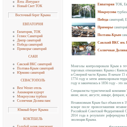
Ялта -Интурист
Евпатория
ТОК, Ев
Новый Свет ТОК
Мокроусова
турбаза
Восточный берег Крыма
Победа
санаторий, 
ЕВПАТОРИЯ
Приморье
санатори
Евпатория, ТОК
Полтава-Крым
сан
Гелиос Санаторий
Днепр санаторий
Сакский ВКС им. 
Победа санаторий
Приморье санаторий
Солнечная Долин
САКИ
Сакский ВКС санаторий
Монголы контролировали Крым в тече
Полтава-Крым санаторий
торговых отношениях Крыма с Киевско
Юрмино санаторий
и Северной части Крыма. В начале 15 
1774 году и затем аннексировали те
СЕВАСТОПОЛЬ
году и закончилась в 1856 году - это 
Best Wester отель
Специалисты туристической компании
Аквамарин курорт
июне, июле, августе,
январе, феврале, 
Мокроусова турбаз
а
Солнечная
Долина панс
Независимым Крым был объявлен в 191
вскоре после провозглашения незави
Южный берег Крыма
Российской Советской Федеративной С
2014 года в результате референдума
КОКТЕБЕЛЬ
эволюции Крыма.
Голубой залив пансионат