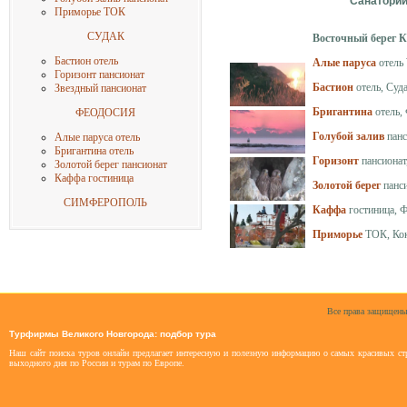
Санатории
Приморье ТОК
СУДАК
Восточный
Бастион отель
Алые паруса
отель
Горизонт пансионат
Бастион
отель, Суд
Звездный пансионат
Бригантина
отель,
ФЕОДОСИЯ
Голубой залив
панс
Алые паруса отель
Бригантина отель
Горизонт
пансионат
Золотой берег пансионат
Каффа гостиница
Золотой берег
панси
СИМФЕРОПОЛЬ
Каффа
гостиница, 
Приморье
ТОК, Кок
Все права защищены
Турфирмы Великого Новгорода: подбор тура
Наш сайт поиска туров онлайн предлагает интересную и полезную информацию о самых красивых стр
выходного дня по России и турам по Европе.