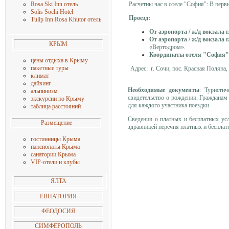
Расчетны час в отеле "София": В первы
Rosa Ski Inn отель
Solis Sochi Hotel
Проезд:
Tulip Inn Rosa Khutor отель
От аэропорта / ж/д вокзала 
От аэропорта / ж/д вокзала 
КРЫМ
«Вертодром».
Координаты отеля "София"
цены о
тдыха в Крыму
пакетные туры
Адрес: г. Сочи, пос. Красная Поляна, 
климат
дайвинг
Необходимые документы
: Туристич
альпинизм
свидетельство о рождении. Гражданам
экскурсии по Крыму
для каждого участника поездки.
таблица расстояний
Сведения о платных и бесплатных ус
Размещение
здравницей перечня платных и бесплат
гостинницы Крыма
пансионаты Крыма
санатории Крыма
VIP-отели и клубы
ЯЛТА
ЕВПАТОРИЯ
ФЕОДОСИЯ
СИМФЕРОПОЛЬ