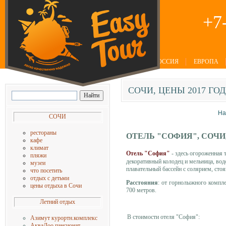
+7
РОССИЯ
ЕВРОПА
СОЧИ,
ЦЕНЫ 2017 ГОД
На
СОЧИ
рестораны
О
ТЕЛЬ "СОФИЯ", СОЧИ,
кафе
климат
Отель "София"
- здесь огороженная 
пляжи
декоративный колодец и мельница, вод
музеи
плавательный бассейн с солярием, сто
что посетить
отдых с детьм
и
Расстояния
: от горнолыжного комплек
цены отдыха в Сочи
700 метров.
Летний отдых
В стоимости отеля "София":
Азимут курортн.комплекс
АкваЛоо пансионат