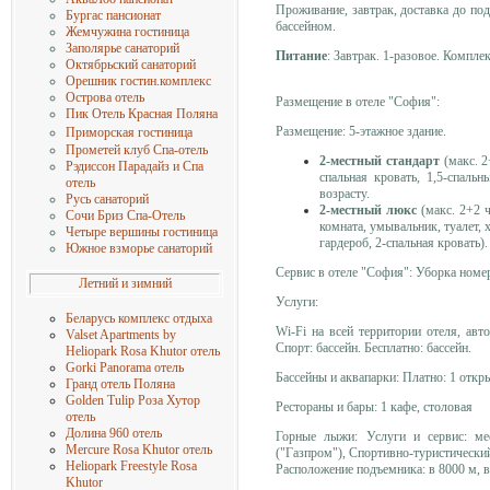
Проживание, завтрак, доставка до под
Бургас пансионат
бассейном.
Жемчужина гостиница
Заполярье санаторий
Питание
: Завтрак. 1-разовое. Компле
Октябрьский санаторий
Орешник гостин.комплекс
Острова отель
Размещение в отеле "София":
Пик Отель Красная Поляна
Размещение: 5-этажное здание.
Приморская гостиница
Прометей клуб Спа-отель
2-местный стандарт
(макс. 2
Рэдиссон Парадайз и Спа
спальная кровать, 1,5-спаль
отель
возрасту.
Русь санаторий
2-местный люкс
(макс. 2+2 
Сочи Бриз Спа-Отель
комната, умывальник, туалет, 
Четыре вершины гостиница
гардероб, 2-спальная кровать)
Южное взморье санаторий
Сервис в отеле "София": Уборка номера
Летний и зимний
Услуги:
Беларусь комплекс отдыха
Wi-Fi на всей территории отеля, авт
Valset Apartments by
Спорт: бассейн. Бесплатно: бассейн.
Heliopark Rosa Khutor отель
Gorki Panorama отель
Бассейны и аквапарки: Платно: 1 откр
Гранд отель Поляна
Golden Tulip Роза Хутор
Рестораны и бары: 1 кафе, столовая
отель
Долина 960 отель
Горные лыжи: Услуги и сервис: м
Mercure Rosa Khutor отель
("Газпром"), Спортивно-туристически
Heliopark Freestyle Rosa
Расположение подъемника: в 8000 м, в
Khutor