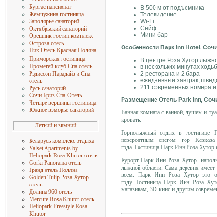
Бургас пансионат
В 500 м от подъемника
Жемчужина гостиница
Телевидение
Wi-Fi
Заполярье санаторий
Сейф
Октябрьский санаторий
Мини-бар
Орешник гостин.комплекс
Острова отель
Особенности Парк Inn Hotel, Соч
Пик Отель Красная Поляна
Приморская гостиница
В центре Роза Хутор лыжн
Прометей клуб Спа-отель
в нескольких минутах ходь
2 ресторана и 2 бара
Рэдиссон Парадайз и Спа
ежедневный завтрак, шведс
отель
211 современных номера и
Русь санаторий
Сочи Бриз Спа-Отель
Размещение Отель Park Inn, Соч
Четыре вершины гостиница
Южное взморье санаторий
Ванная комната с ванной, душем и туа
кровать.
Летний и зимний
Горнолыжный отдых в гостинице Па
невероятным снегом гор Кавказ
Беларусь комплекс отдыха
года.
Гостиница Парк Инн Роза Хутор
я
Valset Apartments by
Heliopark Rosa Khutor отель
Курорт Парк Инн Роза Хутор наполне
Gorki Panorama отель
лыжной области.
Сама деревня имеет 
Гранд отель Поляна
всем.
Парк Инн Роза Хутор это од
Golden Tulip Роза Хутор
году.
Гостиница Парк Инн Роза Хуто
отель
магазинам, 3D-кино и другим совреме
Долина 960 отель
Mercure Rosa Khutor отель
Heliopark Freestyle Rosa
Khutor