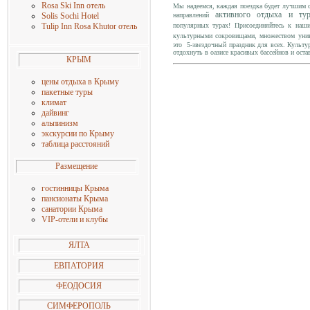
Rosa Ski Inn отель
Мы надеемся, каждая поездка будет лучшим 
активного отдыха и ту
направлений
Solis Sochi Hotel
популярных турах! Присоединяйтесь к на
Tulip Inn Rosa Khutor отель
культурными сокровищами, множеством уник
это 5-звездочный праздник для всех. Культу
отдохнуть в оазисе красивых бассейнов и ост
КРЫМ
цены о
тдыха в Крыму
пакетные туры
климат
дайвинг
альпинизм
экскурсии по Крыму
таблица расстояний
Размещение
гостинницы Крыма
пансионаты Крыма
санатории Крыма
VIP-отели и клубы
ЯЛТА
ЕВПАТОРИЯ
ФЕОДОСИЯ
СИМФЕРОПОЛЬ