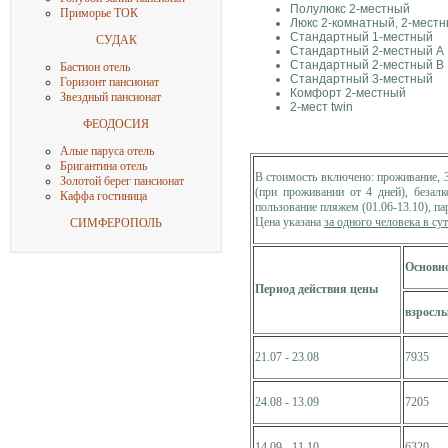
Полулюкс 2-местный
Приморье ТОК
Люкс 2-комнатный, 2-мест
Стандартный 1-местный
СУДАК
Стандартный 2-местный А
Стандартный 2-местный В
Бастион отель
Стандартный 3-местный
Горизонт пансионат
Комфорт 2-местный
Звездный пансионат
2-мест twin
ФЕОДОСИЯ
Алые паруса отель
Бригантина отель
В стоимость включено: проживание, 
Золотой берег пансионат
(при проживании от 4 дней), безалк
Каффа гостиница
пользование пляжем (01.06-13.10), па
Цена указана
за одного человека в су
СИМФЕРОПОЛЬ
Основно
Период действия цены
взросл
21.07 - 23.08
7935
24.08 - 13.09
7205
14.09 - 11.10
6320