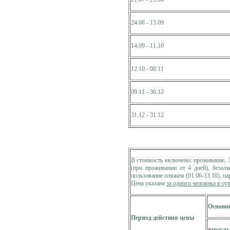
24.08 - 13.09
14.09 - 11.10
12.10 - 08.11
09.11 - 30.12
31.12 - 31.12
В стоимость включено: проживание, 
(при проживании от 4 дней), безалк
пользование пляжем (01.06-13.10), па
Цена указана
за одного человека в су
Основно
Период действия цены
взросл