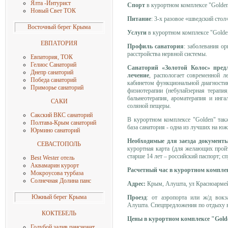
Ялта -Интурист
Спорт
в курортном комплексе "Golden"
Новый Свет ТОК
Питание
: 3-х разовое «шведский стол»
Восточный берег Крыма
Услуги
в курортном комплексе "Golden
ЕВПАТОРИЯ
Профиль санатория
: заболевания о
расстройства нервной системы.
Евпатория, ТОК
Гелиос Санаторий
Санаторий «Золотой Колос» пред
Днепр санаторий
лечение
, распологает современной л
Победа санаторий
кабинетом функциональной диагностик
Приморье санаторий
физиотерапии (небулайзерная терапия
бальнеотерапия, ароматерапия и инг
САКИ
соляной пещеры.
Сакский ВКС санаторий
В курортном комплексе "Golden" такж
Полтава-Крым санаторий
база санатория - одна из лучших на ю
Юрмино санаторий
Необходимые для заезда документ
СЕВАСТОПОЛЬ
курортная карта (для желающих пройти
старше 14 лет – российский паспорт; 
Best Wester отель
Аквамарин курорт
Расчетный час в курортном компле
Мокроусова турбаз
а
Солнечная
Долина панс
Адрес:
Крым, Алушта, ул Красноармейс
Южный берег Крыма
Проезд
: от аэропорта или ж/д вок
Алушта. Спецпредложения по отдыху
КОКТЕБЕЛЬ
Цены в курортном комплексе "Gold
Голубой залив пансионат