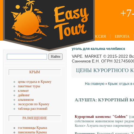
+7
РОССИЯ
ЕВРОПА
уголь для кальяна челябинск
VAPE. MARKET © 2015-2022 Вс
Санников Е.Н. ОГРН 321745600
ЦЕНЫ
КУРОРТНОГО К
КРЫМ
цены
отдыха в Крыму
На главную
Крым: отдых в 
»
пакетные туры
климат
дайвинг
альпинизм
АЛУШТА: КУРОРТНЫЙ К
экскурсии по Крыму
таблица расстояний
Курортный комплекс "Golden"
(с
РАЗМЕЩЕНИЕ
собственном живописном парке рядом 
Колос» Алушта получил современную 
гостинницы Крыма
пансионаты Крыма
Размещение:
Курортный комплекс "Go