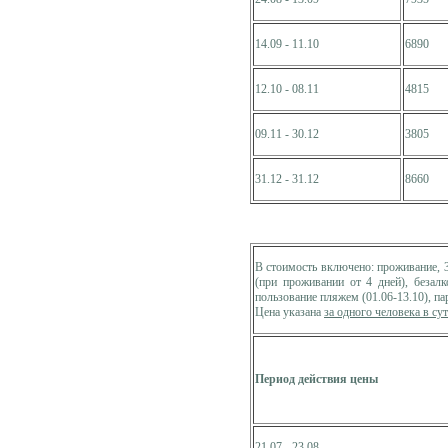
14.09 - 11.10
6890
12.10 - 08.11
4815
09.11 - 30.12
3805
31.12 - 31.12
8660
В стоимость включено: проживание, 
(при проживании от 4 дней), безалк
пользование пляжем (01.06-13.10), па
Цена указана
за одного человека в су
Период действия цены
21.07 - 23.08