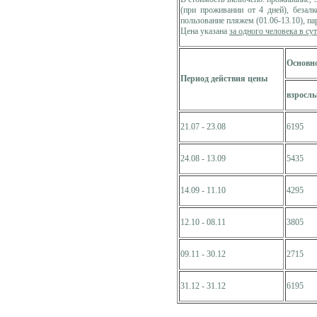
(при проживании от 4 дней), безалк
пользование пляжем (01.06-13.10), па
Цена указана
за одного человека в су
Основно
Период действия цены
взросл
21.07 - 23.08
6195
24.08 - 13.09
5435
14.09 - 11.10
4295
12.10 - 08.11
3805
09.11 - 30.12
2715
31.12 - 31.12
6195