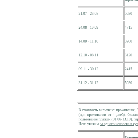
21.07 - 23.08
5030
24.08 - 13.09
4715
14.09 - 11.10
3980
12.10 - 08.11
3120
09.11 - 30.12
2415
31.12 - 31.12
5030
В стоимость включено: проживание, 
(при проживании от 4 дней), безалк
пользование пляжем (01.06-13.10), па
Цена указана
за одного человека в су
Основно