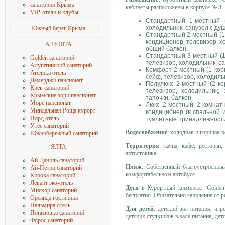
санатории Крыма
кабинеты расположены в корпусе № 3.
VIP-отели и клубы
Стандартный 1-местный (
холодильник, санузел с ду
Южный берег Крыма
Стандартный 2-местный (1, 
кондиционер, телевизор, хол
АЛУШТА
общий балкон.
Стандартный 3-местный (1,
Golden санаторий
телевизор, холодильник, с
Алуштинский санаторий
Комфорт 2-местный (1 корп
Ателика отель
сейф, телевизор, холодиль
Демерджи пансионат
Полулюкс 2-местный (2 ко
Киев санаторий
телевизор, холодильник,
Крымские зори пансионат
тапочки, балкон.
Море пансиона
т
Люкс 2-местный 2-комнатн
Миндальная Роща
курорт
кондиционер (в спальной и
Норд отель
туалетные принадлежности,
Утес санаторий
Водоснабжение
: холодная и горячая 
Южнобережный санаторий
Территория
: сауна, кафе, ресторан
ЯЛТА
автостоянка.
Ай-Даниль санаторий
Пляж
: Собственный благоустроенны
Ай-Петри санаторий
комфортабельном автобусе.
Кирова санаторий
Левант эко-отель
Дети
в Курортный комплекс "Golden"
Мисхор санаторий
бесплатно. Обязательно заявление от р
Ореанда гостиница
Пальмира отель
Для детей
: детский зал питания, иг
Понизовка санаторий
детских стульчиков в зале питания, дет
Форос санаторий