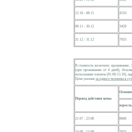
12.10 - 08.11
4510
09.11 - 30.12
3420
31.12 - 31.12
7935
В стоимость включено: проживание, 
(при проживании от 4 дней), безалк
пользование пляжем (01.06-13.10), па
Цена указана
за одного человека в су
Основно
Период действия цены
взросл
21.07 - 23.08
8660
24.08 - 13.09
7935