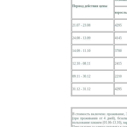
Период действия цены
взросл
21.07 - 23.08
4295
24.08 - 13.09
4145
14.09 - 11.10
3700
12.10 - 08.11
2415
09.11 - 30.12
2210
31.12 - 31.12
4295
В стоимость включено: проживание, 
(при проживании от 4 дней), безалк
пользование пляжем (01.06-13.10), па
Цена указана
за одного человека в су