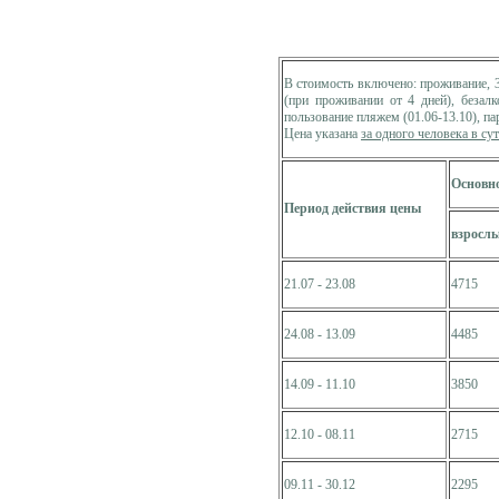
В стоимость включено: проживание, 
(при проживании от 4 дней), безалк
пользование пляжем (01.06-13.10), па
Цена указана
за одного человека в су
Основно
Период действия цены
взросл
21.07 - 23.08
4715
24.08 - 13.09
4485
14.09 - 11.10
3850
12.10 - 08.11
2715
09.11 - 30.12
2295