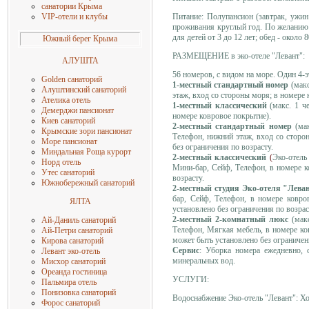
санатории Крыма
Питание: Полупансион (завтрак, ужин 
VIP-отели и клубы
проживания круглый год. По желанию з
для детей от 3 до 12 лет; обед - около 
Южный берег Крыма
РАЗМЕЩЕНИЕ в эко-отеле "Левант":
АЛУШТА
56 номеров, с видом на море. Один 4-э
Golden санаторий
1-местный стандартный номер
(макс
Алуштинский санаторий
этаж, вход со стороны моря; в номере 
Ателика отель
1-местный классический
(макс. 1 че
Демерджи пансионат
номере ковровое покрытие).
Киев санаторий
2-местный стандартный номер
(ма
Крымские зори пансионат
Телефон, нижний этаж, вход со сторо
Море пансиона
т
без ограничения по возрасту.
Миндальная Роща
курорт
2-местный классический
(
Эко-отель
Норд отель
Мини-бар, Сейф, Телефон, в номере к
Утес санаторий
возрасту.
Южнобережный санаторий
2-местный студия Эко-отеля "Лева
бар, Сейф, Телефон, в номере ковров
ЯЛТА
установлено без ограничения по возрас
2-местный 2-комнатный люкс
(мак
Ай-Даниль санаторий
Телефон, Мягкая мебель, в номере ко
Ай-Петри санаторий
может быть установлено без ограничени
Кирова санаторий
Сервис
: Уборка номера ежедневно, 
Левант эко-отель
минеральных вод.
Мисхор санаторий
Ореанда гостиница
УСЛУГИ:
Пальмира отель
Понизовка санаторий
Водоснабжение Эко-отель "Левант": Хо
Форос санаторий