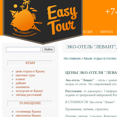
+7
РОССИЯ
ЕВРОПА
ЭКО-ОТЕЛЬ
"ЛЕВАНТ"
На главную
Крым: отдых в отелях
»
КРЫМ
цены
отдыха в Крыму
ЦЕНЫ ЭКО-ОТЕЛЯ "ЛЕВА
пакетные туры
климат
Эко-отель "Левант"
- отель с разви
дайвинг
метрах от отеля. Это современный отел
альпинизм
экскурсии по Крыму
Расстояния
: от аэропорта г. Симферо
таблица расстояний
ходьбы от центральной набережной Ялт
В СТОИМОСТИ Эко-отеля "Левант":
РАЗМЕЩЕНИЕ
Проживание, питание, страховка.
гостинницы Крыма
пансионаты Крыма
Питание: завтрак. 1-разовое. Комплекс