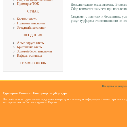
Приморье ТОК
Дополнительно оплачивается: Вниман
Сбор взимается на месте при поселении
СУДАК
Сведения о платных и бесплатных ус
Бастион отель
услуг турфирма ответственности не нес
Горизонт пансионат
Звездный пансионат
ФЕОДОСИЯ
Алые паруса отель
Бригантина отель
Золотой берег пансионат
Каффа гостиница
СИМФЕРОПОЛЬ
Все права защищены
Турфирмы Великого Новгорода: подбор тура
Наш сайт поиска туров онлайн предлагает интересную и полезную информацию о самых красивых стр
выходного дня по России и турам по Европе.