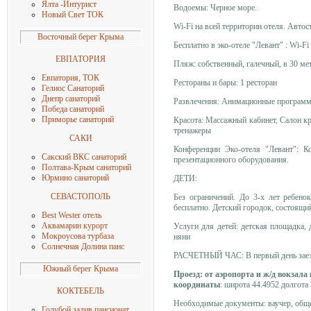
Ялта -Интурист
Водоемы: Черное море.
Новый Свет ТОК
Wi-Fi на всей территории отеля. Авт
Восточный берег Крыма
Бесплатно в эко-отеле "Левант" : Wi-
ЕВПАТОРИЯ
Пляж: собственный, галечный, в 30 мет
Евпатория, ТОК
Рестораны и бары: 1 ресторан
Гелиос Санаторий
Днепр санаторий
Развлечения: Анимационные програм
Победа санаторий
Приморье санаторий
Красота: Массажный кабинет, Салон к
тренажеры
САКИ
Конференции Эко-отеля "Левант": К
Сакский ВКС санаторий
презентационного оборудования.
Полтава-Крым санаторий
Юрмино санаторий
ДЕТИ:
СЕВАСТОПОЛЬ
Без ограничений. До 3-х лет ребено
бесплатно. Детский городок, состоящий
Best Wester отель
Аквамарин курорт
Услуги для детей: детская площадка, 
Мокроусова турбаз
а
няни
Солнечная
Долина панс
РАСЧЕТНЫЙ ЧАС:
В первый день заез
Южный берег Крыма
Проезд: от аэропорта и ж/д вокзала
координаты
: широта 44.4952 долгота
КОКТЕБЕЛЬ
Необходимые документы: ваучер, обще
Голубой залив пансионат