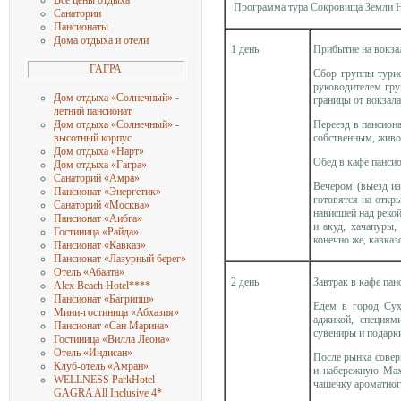
Все цены отдыха
Программа тура Сокровища Земли 
Санатории
Пансионаты
Дома отдыха и отели
1 день
Прибытие на вокзал
ГАГРА
Сбор группы тури
руководителем гру
Дом отдыха «Солнечный» -
границы от вокзала
летний пансионат
Переезд в пансион
Дом отдыха «Солнечный» -
собственным, живо
высотный корпус
Дом отдыха «Нарт»
Обед в кафе панси
Дом отдыха «Гагра»
Санаторий «Амра»
Вечером (выезд из
Пансионат «Энергетик»
готовятся на откр
Санаторий «Москва»
нависшей над реко
Пансионат «Аибга»
и акуд, хачапуры,
Гостиница «Райда»
конечно же, кавказ
Пансионат «Кавказ»
Пансионат «Лазурный берег»
Отель «Абаата»
2 день
Завтрак в кафе пан
Alex Beach Hotel
****
Пансионат «Багрипш»
Едем в город Сух
Мини-гостиница «Абхазия»
аджикой, специям
Пансионат «Сан Марина»
сувениры и подарк
Гостиница «Вилла Леона»
Отель «Индисан»
После рынка совер
Клуб-отель «Амран»
и набережную Мах
WELLNESS ParkHotel
чашечку ароматного
GAGRA All Inclusive 4
*