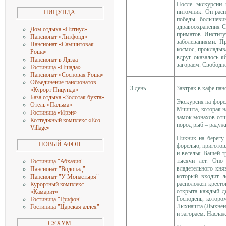
После экскурсии 
питомник. Он расп
ПИЦУНДА
победы большевик
здравоохранения 
Дом отдыха «Питиус»
приматов. Институ
Пансионат «Литфонд»
заболеваниями. П
Пансионат «Самшитовая
космос, прокладыв
Роща»
вдруг оказалось 
Пансионат в Лдзаа
загораем. Свободн
Гостиница «Пшада»
Пансионат «Сосновая Роща»
Объединение пансионатов
3 день
Завтрак в кафе пан
«Курорт Пицунда»
База отдыха «Золотая бухта»
Экскурсия на форе
Отель «Пальма»
Мчишта, которая н
Гостиница «Ирэн»
замок монахов отш
Коттеджный комплекс «Eco
пород рыб – радуж
Village»
Пикник на берегу 
НОВЫЙ АФОН
форелью, приготов
и веселья Вашей т
тысячи лет. Оно 
Гостиница "Абхазия"
владетельного кня
Пансионат "Водопад"
который входит л
Пансионат "У Монастыря"
расположен кресто
Курортный комплекс
открыта каждый де
«Камарит»
Господень, которо
Гостиница "Грифон"
Лыхнашта (Лыхненс
Гостиница "Царская аллея"
и загораем. Насла
СУХУМ