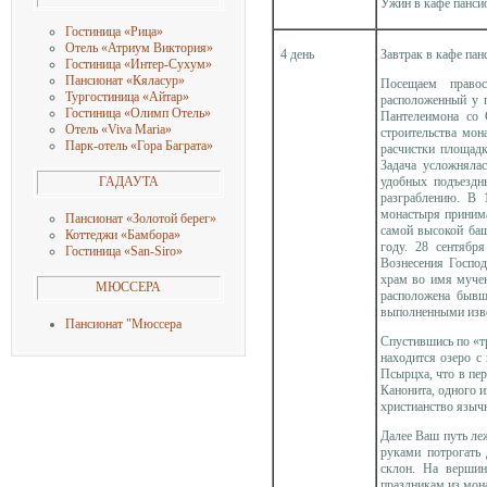
Ужин в кафе панси
Гостиница «Рица»
Отель «Атриум Виктория»
4 день
Завтрак в кафе па
Гостиница «Интер-Сухум»
Пансионат «Кяласур»
Посещаем право
Тургостиница «Айтар»
расположенный у 
Гостиница «Олимп Отель»
Пантелеимона со 
Отель «Viva Maria»
строительства мо
Парк-отель «Гора Баграта»
расчистки площадк
Задача усложняла
удобных подъездн
ГАДАУТА
разграблению. В 
монастыря принима
Пансионат «Золотой берег»
самой высокой баш
Коттеджи «Бамбора»
году. 28 сентябр
Гостиница «San-Siro»
Вознесения Господ
храм во имя муче
МЮССЕРА
расположена бывша
выполненными изв
Пансионат "Мюссера
Спустившись по «т
находится озеро с
Псырцха, что в пе
Канонита, одного 
христианство языч
Далее Ваш путь ле
руками потрогать
склон. На вершин
праздникам из мон