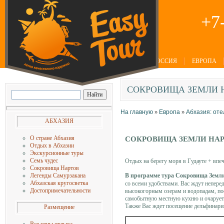
+7
РОССИЯ
ЕВРОПА
СОКРОВИЩА
ЗЕМЛИ 
На главную
Европа
Абхазия: оте
»
»
АБХАЗИЯ
О стране Абхазия
СОКРОВИЩА ЗЕМЛИ НА
Отдых в Абхазии
Экскурсионные туры
Семь чудес
Отдых на берегу моря в Гудауте + впе
Сокровища Нартов
В
программе тура Сокровища Земл
Легенды Самурзакана
Абхазская кругосветка
со всеми удобствами. Вас ждут непере
Достопримечательности
высокогорным озерам и водопадам, по
самобытную местную кухню и очаруете
Также Вас ждет посещение дельфинария
Размещение