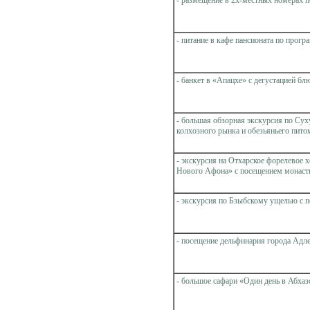
- питание в кафе пансионата по прогр
- банкет в «Апацхе» с дегустацией бл
- большая обзорная экскурсия по Сух
колхозного рынка и обезьяньего пито
- экскурсия на Отхарское форелевое 
Нового Афона» с посещением монасты
- экскурсия по Бзыбскому ущелью с
- посещение дельфинария города Адл
- большое сафари «Один день в Абха