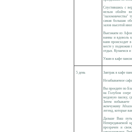
Спустившись с ве
нельзя обойти в
"паломничества" т
самая большая об
залов высотой иног
Выезжаем из Афона
ванны и вдоволь к
ванн происходит в
месте у подножия 
отдых. Купаемся и
Ужин в кафе панси
5 день
Завтрак в кафе пан
Незабываемое сафа
Вы проедите по Бз
на Голубом озере
медовую пасеку, г
Затем побываете
жемчужину Абхази
легенд, которые в
Дальше Ваш путь
Непередаваемой к
прозрачен и све
завораживают. Лю