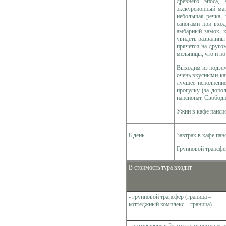
древнего эпоса,
экскурсионный мар
небольшая речка, 
сапогами при вхо
амбарный замок, к
увидеть развалины
прячется на другом
мельницы, что и по
Выходим из подзем
очень вкусными ка
лучшее исполнение
прогулку (за допо
пансионат. Свободн
Ужин в кафе панси
8 день
Завтрак в кафе пан
Групповой трансфе
В стоимость тура входит
- групповой трансфер (граница –
коттеджный комплекс – граница)
- размещение в 2х-местных номерах 