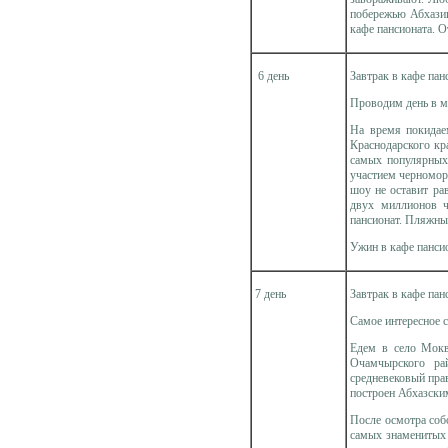
побережью Абхази
кафе пансионата. 
6 день
Завтрак в кафе пан
Проводим день в м
На время покидае
Краснодарского кр
самых популярных 
участием черномор
шоу не оставит ра
двух миллионов ч
пансионат. Пляжны
Ужин в кафе панси
7 день
Завтрак в кафе пан
Самое интересное с
Едем в село Мокв
Очамчырского ра
средневековый пра
построен Абхазски
После осмотра соб
самых знаменитых 