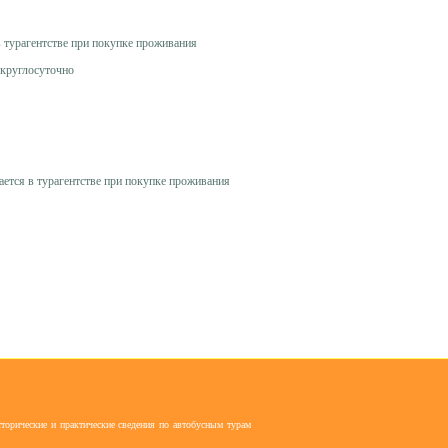
в турагентстве при покупке проживания
 круглосуточно
ается в турагентстве при покупке проживания
торические и практические сведения по автобусным турам