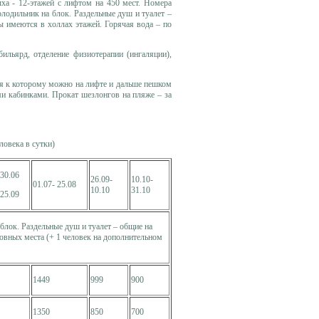
ха - 12-этажей с лифтом на 450 мест. Номера
лодильник на блок. Раздельные душ и туалет –
ы имеются в холлах этажей. Горячая вода – по
бильярд, отделение физиотерапии (ингаляции),
я к которому можно на лифте и дальше пешком
и кабинками. Прокат шезлонгов на пляже – за
овека в сутки)
 30.06
26.09-
10.10-
01.07- 25.08
10.10
31.10
 25.09
блок. Раздельные душ и туалет – общие на
новных места (+ 1 человек на дополнительном
1449
999
900
1350
850
700