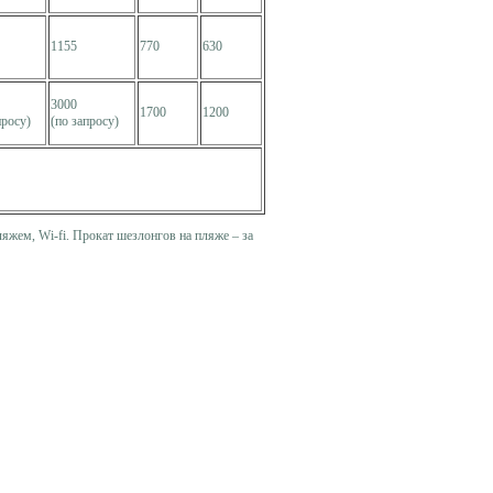
1155
770
630
3000
1700
1200
просу)
(по запросу)
яжем, Wi-fi. Прокат шезлонгов на пляже – за