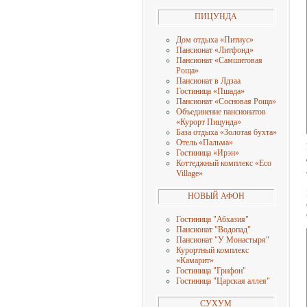
ПИЦУНДА
Дом отдыха «Питиус»
Пансионат «Литфонд»
Пансионат «Самшитовая
Роща»
Пансионат в Лдзаа
Гостиница «Пшада»
Пансионат «Сосновая Роща»
Объединение пансионатов
«Курорт Пицунда»
База отдыха «Золотая бухта»
Отель «Пальма»
Гостиница «Ирэн»
Коттеджный комплекс «Eco
Village»
НОВЫЙ АФОН
Гостиница "Абхазия"
Пансионат "Водопад"
Пансионат "У Монастыря"
Курортный комплекс
«Камарит»
Гостиница "Грифон"
Гостиница "Царская аллея"
СУХУМ