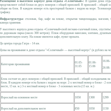
Размещение в высотном корпусе дома отдыха «Солнечный»:
В здании дома отды
представляют собой блоки из двух номеров с общей прихожей. В прихожей – общий хо
общие на блок. В каждом номере есть просторный балкон с видом на море. Телевизор
графику.
Инфраструктура:
столовая, бар, кафе на пляже, открытая танцплощадка, магазин, 
камера хранения.
У высотного корпуса дома отдыха «Солнечный»свой песчано-галечный пляж, спуститьс
по дорожкам парка (около 300 метров). Пляж оборудован навесами, зонтами, душевым
дополнительную плату. На пляже имеются кафе, пункт проката.
До центра города Гагра – 14 км.
Цены на проживание в доме отдыха "«Солнечный» — высотный корпус" (в рублях на чел
16.06-
01.05-
01.06-
Категория проживания
31.05
15.06
26.08-
Блок состоит из двух номеров с общей прихожей. В прихожей – общий холодильник на 
блок. В каждом номере есть балкон с видом на море. 2-х местный номер в блоке - 2 ос
месте, 15 кв. м.) 3-х местный номер в блоке - 3 основных места (15 кв. м.)
Взрослый на основном месте
1050
1300
1299
Взрослый на дополнительном месте
850
1050
1150