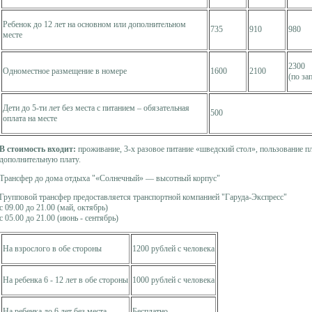
Ребенок до 12 лет на основном или дополнительном
735
910
980
месте
2300
Одноместное размещение в номере
1600
2100
(по за
Дети до 5-ти лет без места с питанием – обязательная
500
оплата на месте
В стоимость входит:
проживание, 3-х разовое питание «шведский стол», пользование пл
дополнительную плату.
Трансфер до дома отдыха "«Солнечный» — высотный корпус"
Групповой трансфер предоставляется транспортной компанией "Гаруда-Экспресс"
с 09.00 до 21.00 (май, октябрь)
с 05.00 до 21.00 (июнь - сентябрь)
На взрослого в обе стороны
1200 рублей с человека
На ребенка 6 - 12 лет в обе стороны
1000 рублей с человека
На ребенка до 6 лет без места
Бесплатно