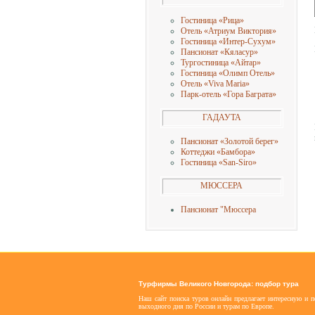
Гостиница «Рица»
Отель «Атриум Виктория»
Гостиница «Интер-Сухум»
Пансионат «Кяласур»
Тургостиница «Айтар»
Гостиница «Олимп Отель»
Отель «Viva Maria»
Парк-отель «Гора Баграта»
ГАДАУТА
Пансионат «Золотой берег»
Коттеджи «Бамбора»
Гостиница «San-Siro»
МЮССЕРА
Пансионат "Мюссера
Турфирмы Великого Новгорода: подбор тура
Наш сайт поиска туров онлайн предлагает интересную и 
выходного дня по России и турам по Европе.