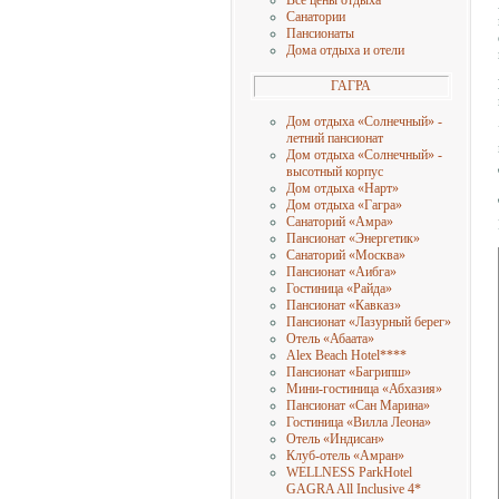
Все цены отдыха
Санатории
Пансионаты
Дома отдыха и отели
ГАГРА
Дом отдыха «Солнечный» -
летний пансионат
Дом отдыха «Солнечный» -
высотный корпус
Дом отдыха «Нарт»
Дом отдыха «Гагра»
Санаторий «Амра»
Пансионат «Энергетик»
Санаторий «Москва»
Пансионат «Аибга»
Гостиница «Райда»
Пансионат «Кавказ»
Пансионат «Лазурный берег»
Отель «Абаата»
Alex Beach Hotel
****
Пансионат «Багрипш»
Мини-гостиница «Абхазия»
Пансионат «Сан Марина»
Гостиница «Вилла Леона»
Отель «Индисан»
Клуб-отель «Амран»
WELLNESS ParkHotel
GAGRA All Inclusive 4
*