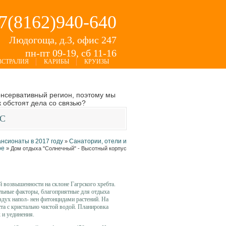
+7(8162)940-640
Людогоща, д.3, офис 247
пн-пт 09-19, сб 11-16
ВСТРАЛИЯ
КАРИБЫ
КРУИЗЫ
онсервативный регион, поэтому мы
 обстоят дела со связью?
С
ансионаты в 2017 году
Санатории, отели и
»
ре
»
Дом отдыха "Солнечный" - Высотный корпус
 возвышенности на склоне Гагрского хребта.
ельные факторы, благоприятные для отдыха
дух напол- нен фитонцидами растений. На
та с кристально чистой водой. Планировка
 и уединения.