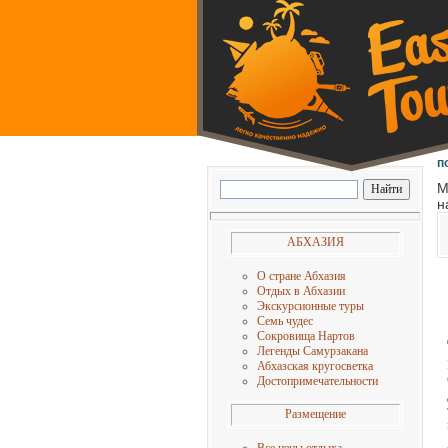
п
М
н
АБХАЗИЯ
О стране Абхазия
Отдых в Абхазии
Экскурсионные туры
Семь чудес
Сокровища Нартов
Легенды Самурзакана
Абхазская кругосветка
Достопримечательности
Размещение