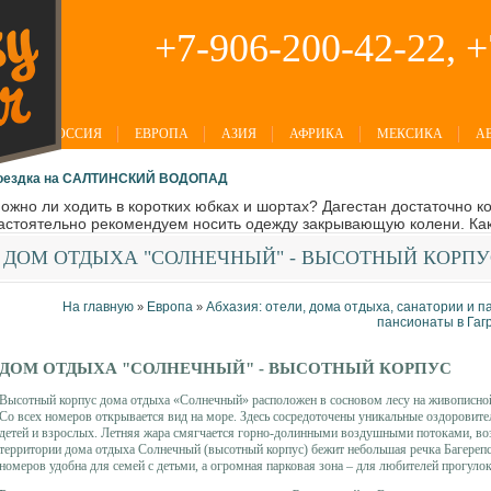
+7-906-200-42-22, 
РОССИЯ
ЕВРОПА
АЗИЯ
АФРИКА
МЕКСИКА
А
оездка на САЛТИНСКИЙ ВОДОПАД
ожно ли ходить в коротких юбках и шортах? Дагестан достаточно к
астоятельно рекомендуем носить одежду закрывающую колени. Как
ДОМ
ОТДЫХА "СОЛНЕЧНЫЙ" - ВЫСОТНЫЙ КОРПУ
На главную
Европа
Абхазия: отели, дома отдыха, санатории и п
»
»
пансионаты в Гаг
ДОМ ОТДЫХА "СОЛНЕЧНЫЙ" - ВЫСОТНЫЙ КОРПУС
Высотный корпус дома отдыха «Солнечный» расположен в сосновом лесу на живописной
Со всех номеров открывается вид на море. Здесь сосредоточены уникальные оздоровит
детей и взрослых. Летняя жара смягчается горно-долинными воздушными потоками, воз
территории дома отдыха Солнечный (высотный корпус) бежит небольшая речка Багерепс
номеров удобна для семей с детьми, а огромная парковая зона – для любителей прогулок