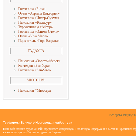
Гостиница «Рица»
Отель «Атриум Виктория»
Гостиница «Интер-Сухум»
Пансионат «Кяласур»
Тургостиница «Айтар»
Гостиница «Олимп Отель»
Отель «Viva Maria»
Парк-отель «Гора Баграта»
ГАДАУТА
Пансионат «Золотой берег»
Коттеджи «Бамбора»
Гостиница «San-Siro»
МЮССЕРА
Пансионат "Мюссера
Все права защищены
Турфирмы Великого Новгорода: подбор тура
Наш сайт поиска туров онлайн предлагает интересную и полезную информацию о самых красивых стр
выходного дня по России и турам по Европе.