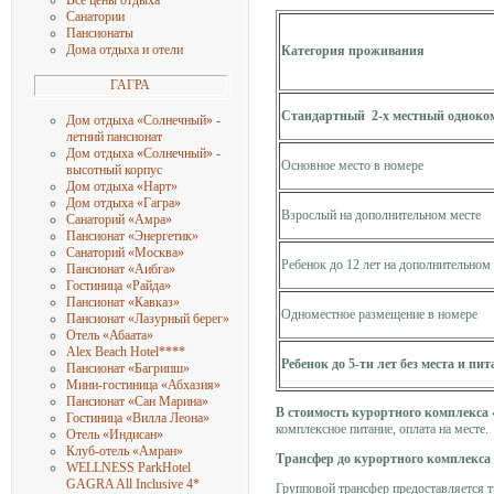
Все цены отдыха
Санатории
Пансионаты
Дома отдыха и отели
Категория проживания
ГАГРА
Стандартный 2-х местный однок
Дом отдыха «Солнечный» -
летний пансионат
Дом отдыха «Солнечный» -
Основное место в номере
высотный корпус
Дом отдыха «Нарт»
Дом отдыха «Гагра»
Взрослый на дополнительном месте
Санаторий «Амра»
Пансионат «Энергетик»
Санаторий «Москва»
Ребенок до 12 лет на дополнительном
Пансионат «Аибга»
Гостиница «Райда»
Пансионат «Кавказ»
Одноместное размещение в номере
Пансионат «Лазурный берег»
Отель «Абаата»
Alex Beach Hotel
****
Ребенок до 5-ти лет без места и пи
Пансионат «Багрипш»
Мини-гостиница «Абхазия»
Пансионат «Сан Марина»
В стоимость курортного комплекса
Гостиница «Вилла Леона»
комплексное питание, оплата на месте.
Отель «Индисан»
Клуб-отель «Амран»
Трансфер до курортного комплекс
WELLNESS ParkHotel
GAGRA All Inclusive 4
*
Групповой трансфер предоставляется 