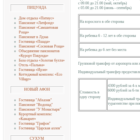
с 09.00 до 21.00 (май, октябрь)
ПИЦУНДА
с 05.00 до 21.00 (июнь - сентябрь)
Дом отдыха «Питиус»
На взрослого в обе стороны
Пансионат «Литфонд»
Пансионат «Самшитовая
Роща»
На ребенка 6 - 12 лет в обе стороны
Пансионат в Лдзаа
Гостиница «Пшада»
Пансионат «Сосновая Роща»
На ребенка до 6 лет без места
Объединение пансионатов
«Курорт Пицунда»
База отдыха «Золотая бухта»
Групповой трансфер от аэропорта или 
Отель «Пальма»
Гостиница «Ирэн»
Индивидуальный трансфер предоставля
Коттеджный комплекс «Eco
Village»
4300 рублей за 4-х
НОВЫЙ АФОН
6000 рублей за 6-т
Стоимость в
одну сторону
Индивидуальный тра
Гостиница "Абхазия"
турагентстве при по
Пансионат "Водопад"
Пансионат "У Монастыря"
Курортный комплекс
«Камарит»
Гостиница "Грифон"
Гостиница "Царская аллея"
СУХУМ