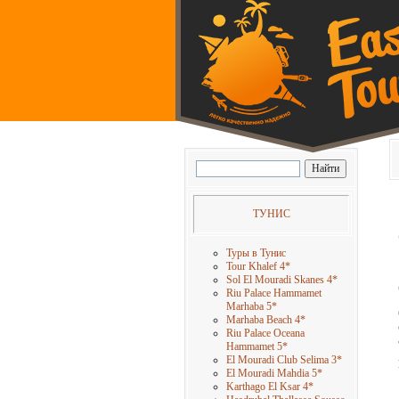
ТУНИС
Туры в Тунис
Tour Khalef 4
*
Sol El Mouradi Skanes 4
*
Riu Palace Hammamet
Marhaba 5
*
Marhaba Beach 4
*
Riu Palace Oceana
Hammamet 5
*
El Mouradi Club Selima 3
*
El Mouradi Mahdia 5
*
Karthago El Ksar 4
*