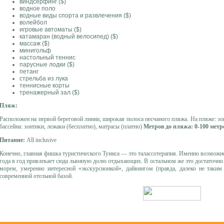
виндсерфинг ($)
водное поло
водные виды спорта и развлечения ($)
волейбол
игровые автоматы ($)
катамаран (водный велосипед) ($)
массаж ($)
минигольф
настольный теннис
парусные лодки ($)
петанг
стрельба из лука
теннисные корты
тренажерный зал ($)
Пляж:
Расположен на первой береговой линии, широкая полоса песчаного пляжа. На пляже: зон
бассейна: зонтики, лежаки (бесплатно), матрасы (платно)
Метров до пляжа: 0-100 метр
Питание:
All inclusive
Конечно, главная фишка туристического Туниса — это талассотерапия. Именно возможно
года в год привлекает сюда львиную долю отдыхающих. В остальном же это достаточно
морем, умеренно интересной «экскурсионкой», дайвингом (правда, далеко не таки
современной отельной базой.