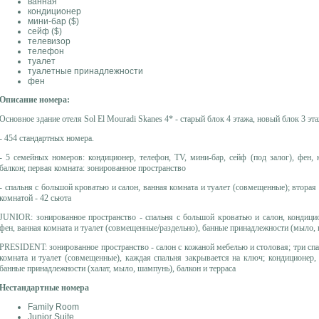
ванная
кондиционер
мини-бар ($)
сейф ($)
телевизор
телефон
туалет
туалетные принадлежности
фен
Описание номера:
Основное здание отеля Sol El Mouradi Skanes 4* - старый блок 4 этажа, новый блок 3 эт
- 454 стандартных номера.
- 5 семейных номеров: кондиционер, телефон, TV, мини-бар, сейф (под залог), фен,
балкон; первая комната: зонированное пространство
- спальня с большой кроватью и салон, ванная комната и туалет (совмещенные); вторая
комнатой - 42 сьюта
JUNIOR: зонированное пространство - спальня с большой кроватью и салон, кондицион
фен, ванная комната и туалет (совмещенные/раздельно), банные принадлежности (мыло, 
PRESIDENT: зонированное пространство - салон с кожаной мебелью и столовая; три сп
комната и туалет (совмещенные), каждая спальня закрывается на ключ; кондиционер, 
банные принадлежности (халат, мыло, шампунь), балкон и терраса
Нестандартные номера
Family Room
Junior Suite