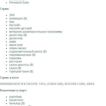
President Suite
Сервис
SPA
анимация ($)
бар
бассейн
бассейн детский
вечерние развлекательные программы
диско-бар ($)
дискотека
кафе
мини клуб
обмен валют
оздоровительный центр ($)
парикмахерская ($)
парковка
ресторан
салон красоты ($)
сауна ($)
турецкая баня ($)
Сервис в отеле
ПРИНИМАЮТСЯ К ОПЛАТЕ: VISA, EUROCARD, MASTER CARD, AMEX
Развлечение и спорт:
аэробика
баскетбол
бильярд ($)