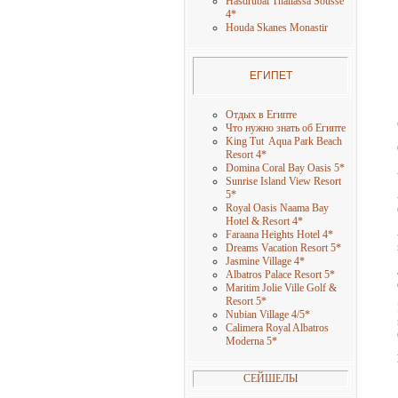
Hasdrubal Thallassa Sousse
4
*
Houda Skanes Monastir
ЕГИПЕТ
Отдых в Египте
Что нужно знать об Египте
King Tut Aqua Park Beach
Resort 4
*
Domina Coral Bay Oasis 5
*
Sunrise Island View Resort
5
*
Royal Oasis Naama Bay
Hotel & Resort 4
*
Faraana Heights Hotel 4
*
Dreams Vacation Resort 5
*
Jasmine Village 4
*
Albatros Palace Resort 5
*
Maritim Jolie Ville Golf &
Resort 5
*
Nubian Village 4/5
*
Calimera Royal Albatros
Moderna 5
*
СЕЙШЕЛЫ