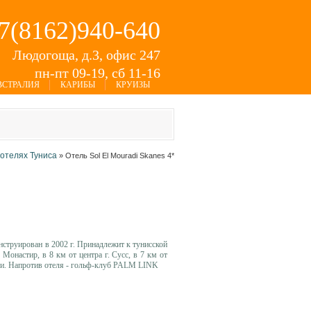
+7(8162)940-640
Людогоща, д.3, офис 247
пн-пт 09-19, сб 11-16
ВСТРАЛИЯ
КАРИБЫ
КРУИЗЫ
 отелях Туниса
»
Отель Sol El Mouradi Skanes 4*
нструирован в 2002 г. Принадлежит к туниcской
онастир, в 8 км от центра г. Сусс, в 7 км от
тауи. Напротив отеля - гольф-клуб PALM LINK