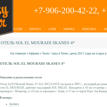
+7-906-200-42-22, 
РОССИЯ
ЕВРОПА
АЗИЯ
АФРИКА
МЕКСИКА
А
ОТЕЛЬ
SOL EL MOURADI SKANES 4*
На главную
Африка
Тунис: туры в Тунис, цены 2017 года на отдых в
»
»
ОТЕЛЬ SOL EL MOURADI SKANES 4*
Описание и расположение отеля
Отель Sol El Mouradi Skanes 4* ALL INCLUSIVE построен в 1995 г., последний раз реко
сети EL MOURADI, работает под маркой SOL MELIA. Находится в 10 км от центра г. М
аэропорта г. Монастир, в 155 км от аэропорта г. Тунис, в 15 км от порта Порт Эль Кан
В номере:
балкон