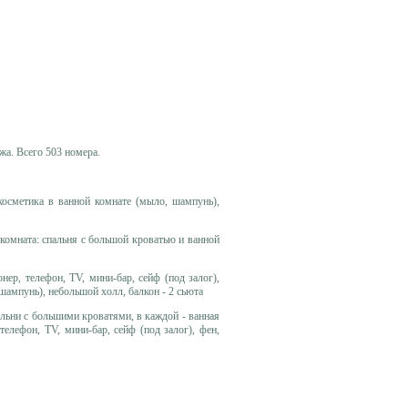
ажа. Всего 503 номера.
 косметика в ванной комнате (мыло, шампунь),
 комната: спальня с большой кроватью и ванной
ер, телефон, TV, мини-бар, сейф (под залог),
шампунь), небольшой холл, балкон - 2 сьюта
альни с большими кроватями, в каждой - ванная
телефон, TV, мини-бар, сейф (под залог), фен,