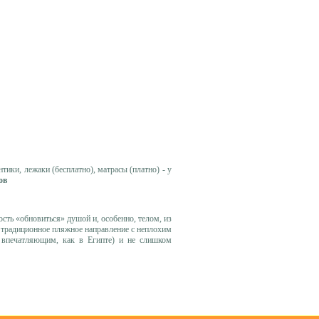
тики, лежаки (бесплатно), матрасы (платно) - у
ов
сть «обновиться» душой и, особенно, телом, из
 традиционное пляжное направление с неплохим
м впечатляющим, как в Египте) и не слишком