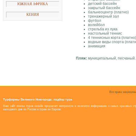
детский бассейн
ЮЖНАЯ АФРИКА
закрытый бассейн
бальнеоцентр (платно)
КЕНИЯ
тренажерный зал
футбол
волейбол
стрельба из лука
настольный теннис
4 теннисных корта (платно
водные виды спорта (платн
анимация
Пляж:
муниципальный, песчаный. 
Все права защищены
Турфирмы Великого Новгорода: подбор тура
Наш сайт поиска туров онлайн предлагает интересную и полезную информацию о самых красивых стр
выходного дня по России и турам по Европе.