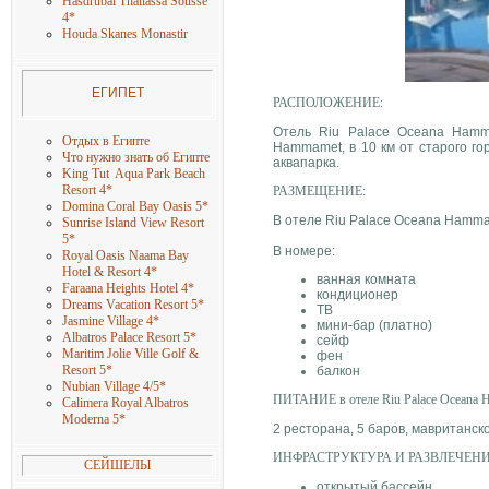
Hasdrubal Thallassa Sousse
4
*
Houda Skanes Monastir
ЕГИПЕТ
РАСПОЛОЖЕНИЕ:
Отель Riu Palace Oceana Hamm
Отдых в Египте
Hammamet, в 10 км от старого го
Что нужно знать об Египте
аквапарка.
King Tut Aqua Park Beach
Resort 4
*
РАЗМЕЩЕНИЕ:
Domina Coral Bay Oasis 5
*
В отеле Riu Palace Oceana Hammamet
Sunrise Island View Resort
5
*
В номере:
Royal Oasis Naama Bay
Hotel & Resort 4
*
ванная комната
Faraana Heights Hotel 4
*
кондиционер
Dreams Vacation Resort 5
*
ТВ
Jasmine Village 4
*
мини-бар (платно)
Albatros Palace Resort 5
*
сейф
Maritim Jolie Ville Golf &
фен
Resort 5
*
балкон
Nubian Village 4/5
*
ПИТАНИЕ в отеле Riu Palace Oceana 
Calimera Royal Albatros
Moderna 5
*
2 ресторана, 5 баров, мавританск
ИНФРАСТРУКТУРА И РАЗВЛЕЧЕНИ
СЕЙШЕЛЫ
открытый бассейн