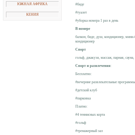
ЮЖНАЯ АФРИКА
#биде
#туалет
КЕНИЯ
#уборка номера 1 раз в день
В номере
балкон, биде, душ, кондиционер, мини-
кондиционер
Спорт
гольф, джакузи, массаж, парная, сауна
Спорт и развлечения
:
Бесплатно:
#вечерние развлекательные программ
#детский клуб
#парковка
Платно:
#4 теннисных корта
#гольф
#тренажерный зал