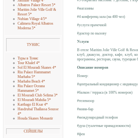
Jasmine Village 4
*
Albatros Palace Resort 5
*
#магазины
Maritim Jolie Ville Golf &
Resort 5
*
#4 конференц-зала (на 400 чел)
Nubian Village 4/5
*
Calimera Royal Albatros
#услуги прачечной
Moderna 5
*
#доктор по вызову
Услуги
ТУНИС
В отеле Maritim Jolie Ville Golf & Res
клуб, джакузи, доктор, кафе, клуб, к
Т
уры в Тунис
программы, ресторан, сауна, турецкая 
Tour Khalef 4
*
Описание номеров
Sol El Mouradi Skanes 4
*
Riu Palace Hammamet
Номер:
Marhaba 5
*
Marhaba Beach 4
*
#центральный кондиционер с индивид
Riu Palace Oceana
Hammamet 5
*
#балкон / терраса (в 100% номеров)
El Mouradi Club Selima 3
*
El Mouradi Mahdia 5
*
#телевизор
Karthago El Ksar 4
*
#мини-бар
Hasdrubal Thallassa Sousse
4
*
#международный телефон
Houda Skanes Monastir
#душ (туалетные принадлежности)
СЕЙШЕЛЫ
#фен