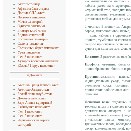
2-х комнатный 2-х местный «
Агат гостиница
кабина, раковина с мраморн
Афалина база отдыха
журнальный стол, холодильник,
Довиль СПА-отель
светильниками, туалетный ст
Ласточка пансионат
ротанговая мебель для отдыха 
Мечта санаторий
Одиссея пансионат
2-местные 2-комнатные Апарт
Ривьера клуб-отель
баром, микроволновой печью,
Родник санаторий
— душ. кабина с гидромассаж
Россиянка санаторий
кровать, тумбочки со светильн
Селена пансионат
санузле при спальне большая 
Солнечный берег пансионат
сушка для купальников. Доп. ме
Урал пансионат
Питание
: 3-разовое питание (
Фея-3 пансионат
Хуторок гостевой комплекс
Профиль лечения
: болезни
Южный Парус пансионат
кровообращения, болезни нерв
п.Джемете
Противопоказания
: неясны
индивидуальном уходе, высок
Ателика Гранд Прибой отель
окончания срока изоляции, 
Ателика Олимп отель
хронические заболевания легки
Белый пляж клуб-отель
функции.
Джемете пансионат
Лечебная база
: отдельный 
Заря Анапы курортный
технологиями и включает в с
Рябинушка пансионат
двигательного аппарата с и
Фея-1 пансионат
климатобальнеолечение (под
Фея-2 пансионат
углекислые ванны, монитор
Черноморская зорька
тренажерным залом, обследован
санторий
сахар, кинезодиагностика), 