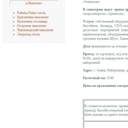
«Анапская».
п.Витязево
В санатории ведут прием в
Palmira Palace отель
гастроэнтеролог, геронтолог.
Бригантина пансионат
Услуги
: собственный оборудов
Валентина гостиница
бассейном, бильярд, СПА-сал
Островок пансионат
досуговых мероприятий (танц
Черноморский пансионат
парикмахерская, оборудованна
Эмеральд отель
грязевые вулканы Шуго, Тамань
Дети
принимаются на лечение с
Проезд
: от аэропорта, ж/д во
№10), далее на маршрутном так
набережной.
Адрес
: г. Анапа, Набережная, д
Расчетный час
: 9:00.
Цены на проживание смотри
В стоимость включено: прожив
период), бассейн открытый (л
Цена указана за одного челове