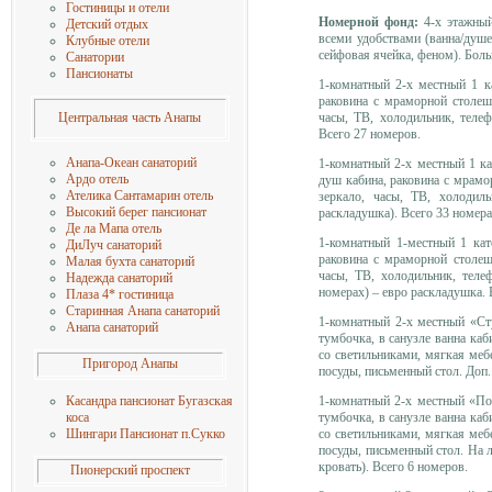
Гостиницы и отели
Номерной фонд:
4-х этажный
Детский отдых
всеми удобствами (ванна/душе
Клубные отели
сейфовая ячейка, феном). Бол
Санатории
Пансионаты
1-комнатный 2-х местный 1 к
раковина с мраморной столешн
часы, ТВ, холодильник, телеф
Центральная часть Анапы
Всего 27 номеров.
Анапа-Океан санаторий
1-комнатный 2-х местный 1 к
Ардо отель
душ кабина, раковина с мрамор
Ателика Сантамарин отель
зеркало, часы, ТВ, холодиль
Высокий берег пансионат
раскладушка). Всего 33 номера
Де ла Мапа отель
1-комнатный 1-местный 1 ка
ДиЛуч санаторий
раковина с мраморной столешн
Малая бухта санаторий
часы, ТВ, холодильник, теле
Надежда санаторий
номерах) – евро раскладушка. 
Плаза 4* гостиница
Старинная Анапа санаторий
1-комнатный 2-х местный «Ст
Анапа санаторий
тумбочка, в санузле ванна каб
со светильниками, мягкая мебе
Пригород Анапы
посуды, письменный стол. Доп. 
1-комнатный 2-х местный «По
Касандра пансионат Бугазская
тумбочка, в санузле ванна каб
коса
со светильниками, мягкая мебе
Шингари Пансионат п.Сукко
посуды, письменный стол. На л
кровать). Всего 6 номеров.
Пионерский проспект