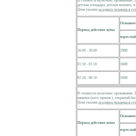
В стоимость включено: проживание, 3-
детская площадка, детская комната, wi
Цена указана
за одного человека в су
Основное
Период действия цены
взрослый
26.09 - 30.09
2900
01.10 - 01.10
1600
02.10 - 09.10
1600
В стоимость включено: проживание, 3
напитки (мест. произв.), открытый бас
Цена указана
за одного человека в су
Основное
Период действия цены
взрослый