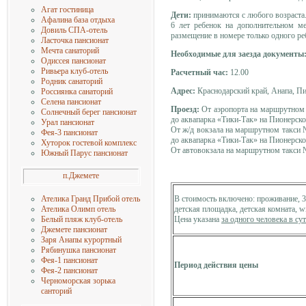
Агат гостиница
Дети:
принимаются с любого возраста. 
Афалина база отдыха
6 лет ребенок на дополнительном м
Довиль СПА-отель
размещение в номере только одного ре
Ласточка пансионат
Мечта санаторий
Необходимые для заезда документы
Одиссея пансионат
Ривьера клуб-отель
Расчетный час:
12.00
Родник санаторий
Адрес:
Краснодарский край, Анапа, Пи
Россиянка санаторий
Селена пансионат
Проезд:
От аэропорта на маршрутном 
Солнечный берег пансионат
до аквапарка «Тики-Так» на Пионерском
Урал пансионат
От ж/д вокзала на маршрутном такси 
Фея-3 пансионат
до аквапарка «Тики-Так» на Пионерском
Хуторок гостевой комплекс
От автовокзала на маршрутном такси №
Южный Парус пансионат
п.Джемете
В стоимость включено: проживание, 3-
Ателика Гранд Прибой отель
детская площадка, детская комната, wi
Ателика Олимп отель
Цена указана
за одного человека в су
Белый пляж клуб-отель
Джемете пансионат
Заря Анапы курортный
Рябинушка пансионат
Фея-1 пансионат
Период действия цены
Фея-2 пансионат
Черноморская зорька
санторий