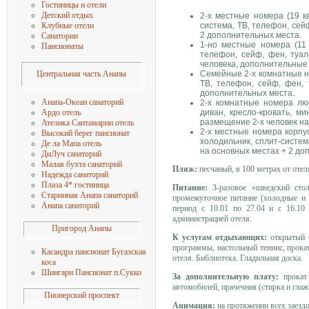
Гостиницы и отели
Детский отдых
2-х местные номера (19 кв
система, ТВ, телефон, сей
Клубные отели
2 дополнительных места.
Санатории
1-но местные номера (11 
Пансионаты
телефон, сейф, фен, туа
человека, дополнительные 
Семейные 2-х комнатные но
Центральная часть Анапы
ТВ, телефон, сейф, фен, 
дополнительных места.
Анапа-Океан санаторий
2-х комнатные номера люк
диван, кресло-кровать, ми
Ардо отель
размещение 2-х человек на
Ателика Сантамарин отель
2-х местные номера корпус
Высокий берег пансионат
холодильник, сплит-систем
Де ла Мапа отель
на основных местах + 2 до
ДиЛуч санаторий
Малая бухта санаторий
Пляж:
песчаный, в 100 метрах от оте
Надежда санаторий
Плаза 4* гостиница
Питание:
3-разовое «шведский стол
Старинная Анапа санаторий
промежуточное питание (холодные и г
Анапа санаторий
период с 10.01 по 27.04 и с 16.10
администрацией отеля.
Пригород Анапы
К услугам отдыхающих:
открытый б
программы, настольный теннис, прока
Касандра пансионат Бугазская
отеля. Библиотека. Гладильная доска.
коса
Шингари Пансионат п.Сукко
За дополнительную плату:
прокат 
автомобилей, прачечная (стирка и гла
Пионерский проспект
Анимация:
на протяжении всех заезд